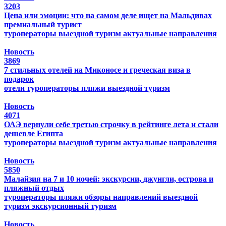
3203
Цена или эмоции: что на самом деле ищет на Мальдивах
премиальный турист
туроператоры
выездной туризм
актуальные направления
Новость
3869
7 стильных отелей на Миконосе и греческая виза в
подарок
отели
туроператоры
пляжи
выездной туризм
Новость
4071
ОАЭ вернули себе третью строчку в рейтинге лета и стали
дешевле Египта
туроператоры
выездной туризм
актуальные направления
Новость
5850
Малайзия на 7 и 10 ночей: экскурсии, джунгли, острова и
пляжный отдых
туроператоры
пляжи
обзоры направлений
выездной
туризм
экскурсионный туризм
Новость