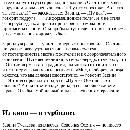
из ее подруг оттуда спросила, правда ли в Осетии все ходят
с оружием и там очень опасно? «Я у нее спросила: „А с чего
ты это взяла?“ — рассказывает Зарина. — „Ну как“, —
говорит подруга, — „Информационное поле“. И я не стала
ее переубеждать, а просто при первой возможности
пригласила в гости. Она пробыла тут неделю, и все это время
у нее с лица не сходила улыбка».
Зарина уверена — туристы, впервые приехавшие в Осетию,
получают такое удовольствие в первую очередь
от гостеприимства местных жителей и их доброжелательного
отношения. Путешественники, в свою очередь, отмечают, что
в Осетии держатся за традиции, пытаются сохранить язык
и не потерять культурные ценности. «Мне, наоборот, иногда
кажется, что мы делаем недостаточно, — говорит Зарина.
— Я тогда спросила у подруги: „Ну что, Осетия — это
опасно?“ А она ответила: „Зарина, да вы вообще живете
в раю“. Это был мой первый опыт разрушения стереотипов».
Из кино — в турбизнес
Зарина Тускаева признается: Северная Осетия — не просто