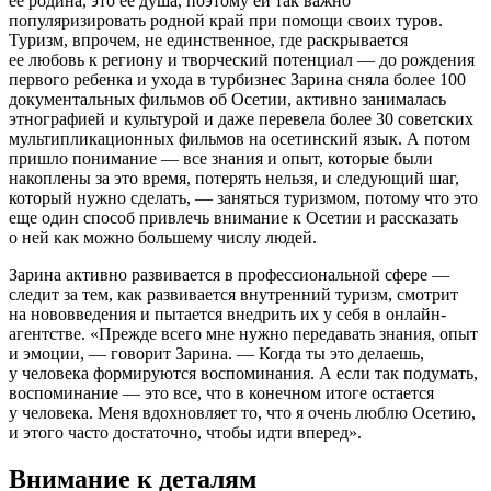
ее родина, это ее душа, поэтому ей так важно
популяризировать родной край при помощи своих туров.
Туризм, впрочем, не единственное, где раскрывается
ее любовь к региону и творческий потенциал — до рождения
первого ребенка и ухода в турбизнес Зарина сняла более 100
документальных фильмов об Осетии, активно занималась
этнографией и культурой и даже перевела более 30 советских
мультипликационных фильмов на осетинский язык. А потом
пришло понимание — все знания и опыт, которые были
накоплены за это время, потерять нельзя, и следующий шаг,
который нужно сделать, — заняться туризмом, потому что это
еще один способ привлечь внимание к Осетии и рассказать
о ней как можно большему числу людей.
Зарина активно развивается в профессиональной сфере —
следит за тем, как развивается внутренний туризм, смотрит
на нововведения и пытается внедрить их у себя в онлайн-
агентстве. «Прежде всего мне нужно передавать знания, опыт
и эмоции, — говорит Зарина. — Когда ты это делаешь,
у человека формируются воспоминания. А если так подумать,
воспоминание — это все, что в конечном итоге остается
у человека. Меня вдохновляет то, что я очень люблю Осетию,
и этого часто достаточно, чтобы идти вперед».
Внимание к деталям