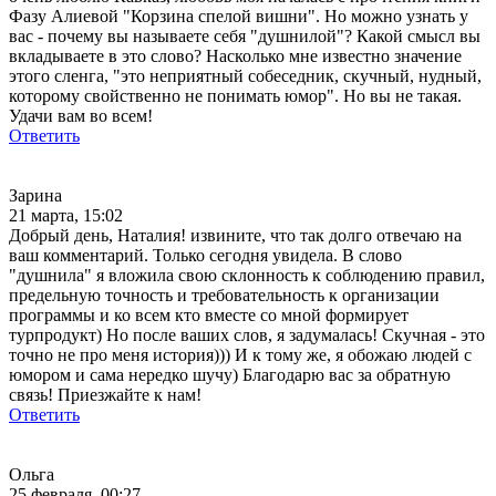
Фазу Алиевой "Корзина спелой вишни". Но можно узнать у
вас - почему вы называете себя "душнилой"? Какой смысл вы
вкладываете в это слово? Насколько мне известно значение
этого сленга, "это неприятный собеседник, скучный, нудный,
которому свойственно не понимать юмор". Но вы не такая.
Удачи вам во всем!
Ответить
Зарина
21 марта, 15:02
Добрый день, Наталия! извините, что так долго отвечаю на
ваш комментарий. Только сегодня увидела. В слово
"душнила" я вложила свою склонность к соблюдению правил,
предельную точность и требовательность к организации
программы и ко всем кто вместе со мной формирует
турпродукт) Но после ваших слов, я задумалась! Скучная - это
точно не про меня история))) И к тому же, я обожаю людей с
юмором и сама нередко шучу) Благодарю вас за обратную
связь! Приезжайте к нам!
Ответить
Ольга
25 февраля, 00:27