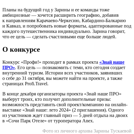
Планы на будущий год у Зарины и ее команды тоже
амбициозные — хочется расширить географию, добавив
к направлениям Карачаево-Черкесию, Кабардино-Балкарию
и Кавказ, и попробовать новые форматы, адаптированные под
каждого путешественника индивидуально. Зарина говорит,
что ее цель — сделать счастливыми еще больше людей.
О конкурсе
Конкурс «Профи!» проходит в рамках проекта
«Знай наше
ПРО»
. Его цель — познакомить с теми, кто сегодня создает
внутренний туризм. Истории всех участников, заявивших
о себе до 31 октября, вы можете найти на проекте, а также
страницах Profi.Travel.
В конце декабря организаторы проекта «Знай наше ПРО»
выберут троих, кто получит дополнительные призы:
возможность представить свой проект/компанию на онлайн-
выставке «Знай наше: лето 2024» (2 приглашения). Одного
из участников ждет главный приз — 5 дней отдыха на двоих
в «Сочи Парк Отеле» от туроператора Anex.
Фото из личного архива Зарины Тускаевой