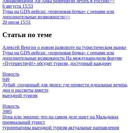
Авиакомпании Air Anka разрешили летать в Россию>>
6 августа 15:53
Туры на GDS-рейсах: «пороховая бочка» с ценами или
дополнительные возможности>>
20 июля 15:51
Статьи по теме
Алексей Венгин о новом развороте на туристическом рынке
Туры на GDS-рейсах: «пороховая бочка» с ценами или
дополнительные возможности
На международном форуме
«Путешествуй!» обсудят туризм, доступный каждому
Новость
949
Дубай, созданный для двоих: где провести идеальные вечера,
дни и рассветы вместе
выездной туризм
Новость
3985
Цена или эмоции: что на самом деле ищет на Мальдивах
премиальный турист
туроператоры
выездной туризм
актуальные направления