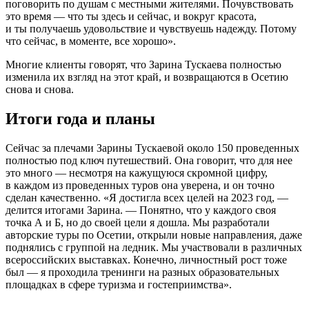
поговорить по душам с местными жителями. Почувствовать
это время — что ты здесь и сейчас, и вокруг красота,
и ты получаешь удовольствие и чувствуешь надежду. Потому
что сейчас, в моменте, все хорошо».
Многие клиенты говорят, что Зарина Тускаева полностью
изменила их взгляд на этот край, и возвращаются в Осетию
снова и снова.
Итоги года и планы
Сейчас за плечами Зарины Тускаевой около 150 проведенных
полностью под ключ путешествий. Она говорит, что для нее
это много — несмотря на кажущуюся скромной цифру,
в каждом из проведенных туров она уверена, и он точно
сделан качественно. «Я достигла всех целей на 2023 год, —
делится итогами Зарина. — Понятно, что у каждого своя
точка А и Б, но до своей цели я дошла. Мы разработали
авторские туры по Осетии, открыли новые направления, даже
поднялись с группой на ледник. Мы участвовали в различных
всероссийских выставках. Конечно, личностный рост тоже
был — я проходила тренинги на разных образовательных
площадках в сфере туризма и гостеприимства».