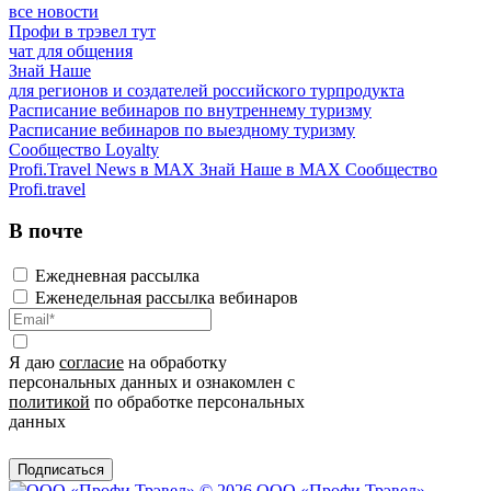
все новости
Профи в трэвел тут
чат для общения
Знай Наше
для регионов и создателей российского турпродукта
Расписание вебинаров по внутреннему туризму
Расписание вебинаров по выездному туризму
Сообщество Loyalty
Profi.Travel News в MAX
Знай Наше в MAX
Сообщество
Profi.travel
В почте
Ежедневная рассылка
Еженедельная рассылка вебинаров
Я даю
согласие
на обработку
персональных данных и ознакомлен с
политикой
по обработке персональных
данных
Подписаться
© 2026 ООО «Профи Трэвeл»