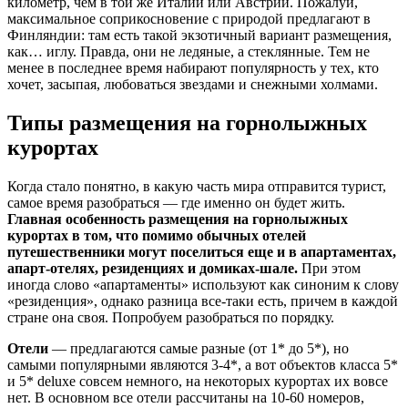
километр, чем в той же Италии или Австрии. Пожалуй,
максимальное соприкосновение с природой предлагают в
Финляндии: там есть такой экзотичный вариант размещения,
как… иглу. Правда, они не ледяные, а стеклянные. Тем не
менее в последнее время набирают популярность у тех, кто
хочет, засыпая, любоваться звездами и снежными холмами.
Типы размещения на горнолыжных
курортах
Когда стало понятно, в какую часть мира отправится турист,
самое время разобраться — где именно он будет жить.
Главная особенность размещения на горнолыжных
курортах в том, что помимо обычных отелей
путешественники могут поселиться еще и в апартаментах,
апарт-отелях, резиденциях и домиках-шале.
При этом
иногда слово «апартаменты» используют как синоним к слову
«резиденция», однако разница все-таки есть, причем в каждой
стране она своя. Попробуем разобраться по порядку.
Отели
— предлагаются самые разные (от 1* до 5*), но
самыми популярными являются 3-4*, а вот объектов класса 5*
и 5* deluxe совсем немного, на некоторых курортах их вовсе
нет. В основном все отели рассчитаны на 10-60 номеров,