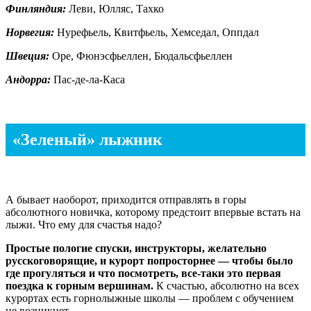
Финляндия:
Леви, Юлляс, Тахко
Норвегия:
Нурефьель, Квитфьель, Хемседал, Оппдал
Швеция:
Оре, Фюнэсфьеллен, Бюдальсфьеллен
Андорра:
Пас-де-ла-Каса
«Зеленый» лыжник
А бывает наоборот, приходится отправлять в горы
абсолютного новичка, которому предстоит впервые встать на
лыжи. Что ему для счастья надо?
Простые пологие спуски, инструкторы, желательно
русскоговорящие, и курорт попросторнее — чтобы было
где прогуляться и что посмотреть, все-таки это первая
поездка к горным вершинам.
К счастью, абсолютно на всех
курортах есть горнолыжные школы — проблем с обучением
не возникнет.