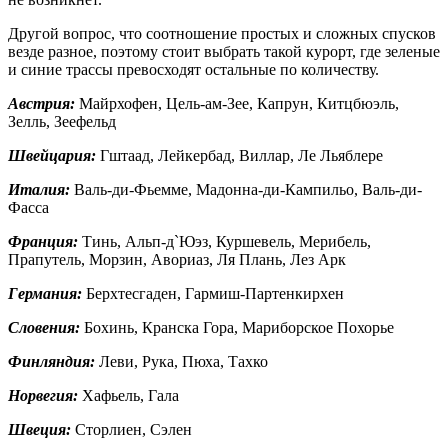
Другой вопрос, что соотношение простых и сложных спусков
везде разное, поэтому стоит выбрать такой курорт, где зеленые
и синие трассы превосходят остальные по количеству.
Австрия:
Майрхофен, Цель-ам-Зее, Капрун, Китцбюэль,
Зелль, Зеефельд
Швейцария:
Гштаад, Лейкербад, Виллар, Ле Льяблере
Италия:
Валь-ди-Фьемме, Мадонна-ди-Кампильо, Валь-ди-
Фасса
Франция:
Тинь, Альп-д`Юэз, Куршевель, Мерибель,
Прапутель, Морзин, Авориаз, Ля Плань, Лез Арк
Германия:
Берхтесгаден, Гармиш-Партенкирхен
Словения:
Бохинь, Кранска Гора, Мариборское Похорье
Финляндия:
Леви, Рука, Пюха, Тахко
Норвегия:
Хафьель, Гала
Швеция:
Сторлиен, Сэлен