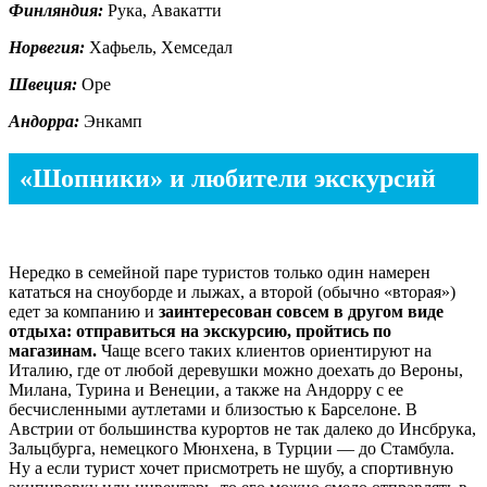
Финляндия:
Рука, Авакатти
Норвегия:
Хафьель, Хемседал
Швеция:
Оре
Андорра:
Энкамп
«Шопники» и любители экскурсий
Нередко в семейной паре туристов только один намерен
кататься на сноуборде и лыжах, а второй (обычно «вторая»)
едет за компанию и
заинтересован совсем в другом виде
отдыха: отправиться на экскурсию, пройтись по
магазинам.
Чаще всего таких клиентов ориентируют на
Италию, где от любой деревушки можно доехать до Вероны,
Милана, Турина и Венеции, а также на Андорру с ее
бесчисленными аутлетами и близостью к Барселоне. В
Австрии от большинства курортов не так далеко до Инсбрука,
Зальцбурга, немецкого Мюнхена, в Турции — до Стамбула.
Ну а если турист хочет присмотреть не шубу, а спортивную