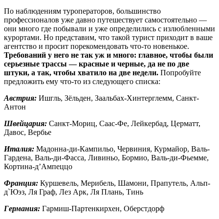
По наблюдениям туроператоров, большинство
профессионалов уже давно путешествует самостоятельно —
они много где побывали и уже определились с излюбленными
курортами. Но представим, что такой турист приходит в ваше
агентство и просит порекомендовать что-то новенькое.
Требований у него не так уж и много: главное, чтобы были
серьезные трассы — красные и черные, да не по две
штуки, а так, чтобы хватило на две недели.
Попробуйте
предложить ему что-то из следующего списка:
Австрия:
Ишгль, Зёльден, Заальбах-Хинтерглемм, Санкт-
Антон
Швейцария:
Санкт-Мориц, Саас-Фе, Лейкербад, Церматт,
Давос, Вербье
Италия:
Мадонна-ди-Кампильо, Червиния, Курмайор, Валь-
Гардена, Валь-ди-Фасса, Ливиньо, Бормио, Валь-ди-Фьемме,
Кортина-д’Ампеццо
Франция:
Куршевель, Мерибель, Шамони, Прапутель, Альп-
д`Юэз, Ля Граф, Лез Арк, Ля Плань, Тинь
Германия:
Гармиш-Партенкирхен, Оберстдорф