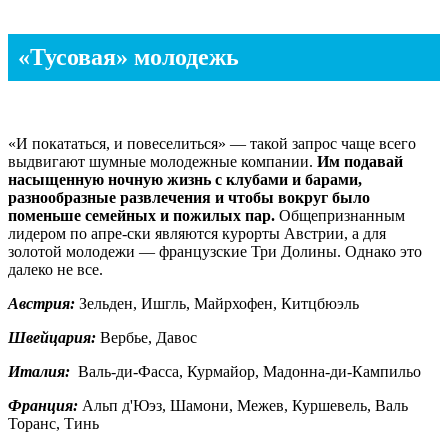
«Тусовая» молодежь
«И покататься, и повеселиться» — такой запрос чаще всего
выдвигают шумные молодежные компании.
Им подавай
насыщенную ночную жизнь с клубами и барами,
разнообразные развлечения и чтобы вокруг было
поменьше семейных и пожилых пар.
Общепризнанным
лидером по апре-ски являются курорты Австрии, а для
золотой молодежи — французские Три Долины. Однако это
далеко не все.
Австрия:
Зельден, Ишгль, Майрхофен, Китцбюэль
Швейцария:
Вербье, Давос
Италия:
Валь-ди-Фасса, Курмайор, Мадонна-ди-Кампильо
Франция:
Альп д'Юэз, Шамони, Межев, Куршевель, Валь
Торанс, Тинь