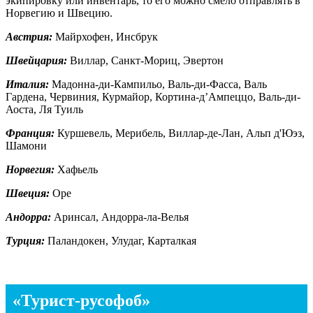
экипировку или инвентарь, то его можно смело отправлять в
Норвегию и Швецию.
Австрия:
Майрхофен, Инсбрук
Швейцария:
Виллар, Санкт-Мориц, Эвертон
Италия:
Мадонна-ди-Кампильо, Валь-ди-Фасса, Валь
Гардена, Червиния, Курмайор, Кортина-д’Ампеццо, Валь-ди-
Аоста, Ля Туиль
Франция:
Куршевель, Мерибель, Виллар-де-Лан, Альп д'Юэз,
Шамони
Норвегия:
Хафьель
Швеция:
Оре
Андорра:
Аринсал, Андорра-ла-Велья
Турция:
Паландокен, Улудаг, Карталкая
«Турист-русофоб»