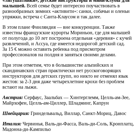
«лягушатники», детские инструкторы и мини-клубы для
малышей.
Всей семье будет интересно поучаствовать в
разнообразных зимних «активити»: санки, собачьи и оленьи
упряжки, встреча с Санта-Клаусом и так далее.
В этом плане Финляндия — вне конкуренции. Также
известны французские курорты Мориньон, где для малышей
от полугода до 10 лет построена отдельная «деревня» с кучей
развлечений, и Ассуа, где имеется недорогой детский сад.
За 15 € можно оставить ребенка под присмотром
профессионалов на полдня и заняться своими делами.
При этом отметим, что в большинстве альпийских и
скандинавских стран практически нет русскоговорящих
инструкторов для детских групп, но никто не отменял язык
жестов: за 2-3 дня даже четырехлетние крохи без проблем
встают на лыжи.
Австрия:
Серфаус, Заальбах — Хинтерглемм, Целль-ам-Зее,
Майрхофен, Целль-ам-Циллер, Шладминг, Капрун
Швейцария:
Гриндельвальд, Виллар, Санкт-Мориц, Давос
Италия:
Червинья, Валь-ди-Фасса, Валь-ди-Соль, Кронплатц,
Мадонна-ди-Кампильо