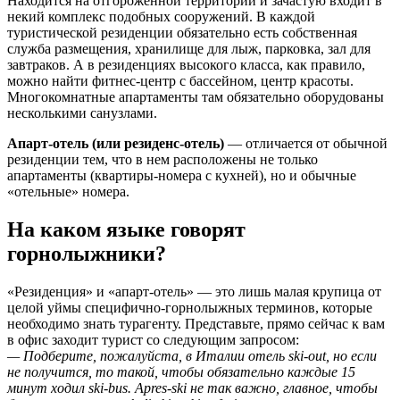
Находится на отгороженной территории и зачастую входит в
некий комплекс подобных сооружений. В каждой
туристической резиденции обязательно есть собственная
служба размещения, хранилище для лыж, парковка, зал для
завтраков. А в резиденциях высокого класса, как правило,
можно найти фитнес-центр с бассейном, центр красоты.
Многокомнатные апартаменты там обязательно оборудованы
несколькими санузлами.
Апарт-отель (или резиденс-отель)
— отличается от обычной
резиденции тем, что в нем расположены не только
апартаменты (квартиры-номера с кухней), но и обычные
«отельные» номера.
На каком языке говорят
горнолыжники?
«Резиденция» и «апарт-отель» — это лишь малая крупица от
целой уймы специфично-горнолыжных терминов, которые
необходимо знать турагенту. Представьте, прямо сейчас к вам
в офис заходит турист со следующим запросом:
— Подберите, пожалуйста, в Италии отель ski-out, но если
не получится, то такой, чтобы обязательно каждые 15
минут ходил ski-bus. Apres-ski не так важно, главное, чтобы