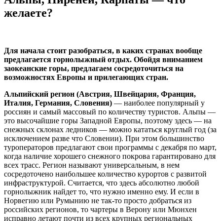
желаете?
Для начала стоит разобраться, в каких странах вообще
предлагается горнолыжный отдых. Обойдя вниманием
заокеанские горы, предлагаем сосредоточиться на
возможностях Европы и прилегающих стран.
Альпийский регион (Австрия, Швейцария, Франция,
Италия, Германия, Словения)
— наиболее популярный у
россиян и самый массовый по количеству туристов. Альпы —
это высочайшие горы Западной Европы, поэтому здесь — на
снежных склонах ледников — можно кататься круглый год (за
исключением разве что Словении). При этом большинство
туроператоров предлагают свои программы с декабря по март,
когда наличие хорошего снежного покрова гарантировано для
всех трасс. Регион называют универсальным, в нем
сосредоточено наибольшее количество курортов c развитой
инфраструктурой. Считается, что здесь абсолютно любой
горнолыжник найдет то, что нужно именно ему. И если в
Норвегию или Румынию не так-то просто добраться из
российских регионов, то чартеры в Верону или Мюнхен
исправно летают почти из всех крупных региональных