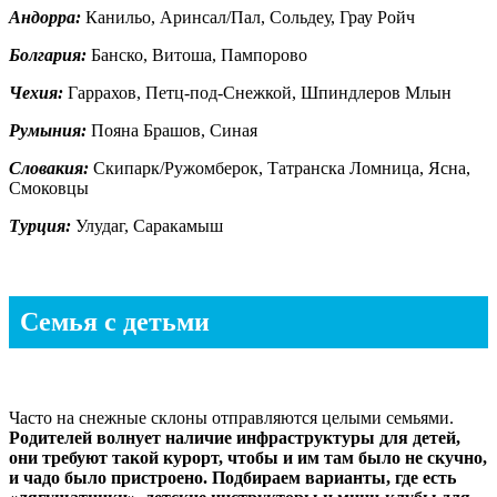
Андорра:
Канильо, Аринсал/Пал, Сольдеу, Грау Ройч
Болгария:
Банско, Витоша, Пампорово
Чехия:
Гаррахов, Петц-под-Снежкой, Шпиндлеров Млын
Румыния:
Пояна Брашов, Синая
Словакия:
Скипарк/Ружомберок, Татранска Ломница, Ясна,
Смоковцы
Турция:
Улудаг, Саракамыш
Семья с детьми
Часто на снежные склоны отправляются целыми семьями.
Родителей волнует наличие инфраструктуры для детей,
они требуют такой курорт, чтобы и им там было не скучно,
и чадо было пристроено. Подбираем варианты, где есть