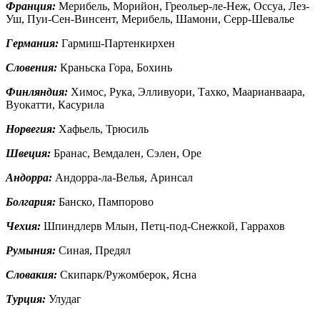
Франция:
Мерибель, Морийон, Греольер-ле-Неж, Оссуа, Лез-
Уш, Пуи-Сен-Винсент, Мерибель, Шамони, Серр-Шевалье
Германия:
Гармиш-Партенкирхен
Словения:
Краньска Гора, Бохинь
Финляндия:
Химос, Рука, Элливуори, Тахко, Маарианваара,
Вуокатти, Касурила
Норвегия:
Хафьель, Трюсиль
Швеция:
Бранас, Вемдален, Сэлен, Оре
Андорра:
Андорра-ла-Велья, Аринсал
Болгария:
Банско, Пампорово
Чехия:
Шпиндлерв Млын, Петц-под-Снежкой, Гаррахов
Румыния:
Синая, Предял
Словакия:
Скипарк/Ружомберок, Ясна
Турция:
Улудаг