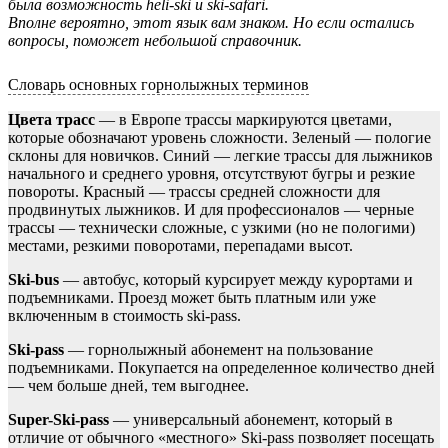
была возможность heli-ski и ski-safari.
Вполне вероятно, этот язык вам знаком. Но если остались
вопросы, поможет небольшой справочник.
Словарь основных горнолыжных терминов
Цвета трасс
— в Европе трассы маркируются цветами,
которые обозначают уровень сложности. Зеленый — пологие
склоны для новичков. Синий — легкие трассы для лыжников
начального и среднего уровня, отсутствуют бугры и резкие
повороты. Красный — трассы средней сложности для
продвинутых лыжников. И для профессионалов — черные
трассы — технически сложные, с узкими (но не пологими)
местами, резкими поворотами, перепадами высот.
Ski-bus
— автобус, который курсирует между курортами и
подъемниками. Проезд может быть платным или уже
включенным в стоимость ski-pass.
Ski-pass
— горнолыжный абонемент на пользование
подъемниками. Покупается на определенное количество дней
— чем больше дней, тем выгоднее.
Super-Ski-pass
— универсальный абонемент, который в
отличие от обычного «местного» Ski-pass позволяет посещать