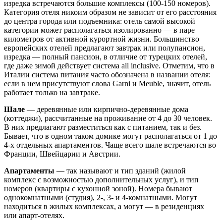
изредка встречаются большие комплексы (100-150 номеров).
Категория отеля никоим образом не зависит от его расстояния
до центра города или подъемника: отель самой высокой
категории может располагаться изолированно — в паре
километров от активной курортной жизни. Большинство
европейских отелей предлагают завтрак или полупансион,
изредка — полный пансион, в отличие от турецких отелей,
где даже зимой действует система all inclusive. Отметим, что в
Италии система питания часто обозначена в названии отеля:
если в нем присутствуют слова Garni и Meuble, значит, отель
работает только на завтраке.
Шале
— деревянные или кирпично-деревянные дома
(коттеджи), рассчитанные на проживание от 4 до 30 человек.
В них предлагают разместиться как с питанием, так и без.
Бывает, что в одном таком домике могут располагаться от 1 до
4-х отдельных апартаментов. Чаще всего шале встречаются во
Франции, Швейцарии и Австрии.
Апартаменты
— так называют и тип зданий (жилой
комплекс с возможностью дополнительных услуг), и тип
номеров (квартиры с кухонной зоной). Номера бывают
однокомнатными (студия), 2-, 3- и 4-комнатными. Могут
находиться в жилых комплексах, а могут — в резиденциях
или апарт-отелях.