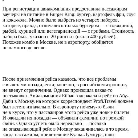
При регистрации авиакомпания предоставила пассажирам
ваучеры на питание в Burger King: бургер, картофель фри, соус
и кока-кола. Можно было выбрать из четырех наборов,
которые, правда, отличались только бургером — с говядиной,
рыбой, курицей или вегетарианский — с грибами. Стоимость
набора была указана в 20 ринггит (около 400 рублей).
Похожее комбо в Москве, не в аэропорту, обойдется
не намного дешевле.
После приземления рейса казалось, что все проблемы
с вылетами позади, если, конечно, в российском аэропорту
не введут ограничения. Однако произошла какая-то
нестыковка. Авиакомпания Etihad задержала и рейс из Абу-
Даби в Москву, на котором корреспондент Profi.Travel должен
был лететь изначально. В аэропорту почему-то были
не в курсе, что у пассажиров этого рейса уже новые билеты.
И ожидали их посадки — объявили фамилии по громкой
связи. Однако успеть было нереально — посадка
на опаздывающий рейс в Москву заканчивалась в то время,
когда пассажиры, прилетевшие Куала-Лумпура, шли