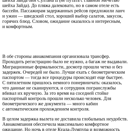
шейха Зайда бин Султана II (не путать с главной Мечетью
шейха Зайда). До пляжа далековато, но в самом отеле есть
бассейн. Пассажирам задержанных рейсов предложили ланч
и ужин — шведский стол, хороший выбор салатов, закусок,
горячих блюд. Словом, ожидание оказалось и интересным,
и комфортным.
В обе стороны авиакомпания организовала трансфер.
Проходить регистрацию было не нужно, а багаж не выдавали.
Миграционные формальности, досмотр прошли четко и без
задержек. Очередей не было. Лучше ехать с биометрическим
паспортом — тогда все процедуры происходят еще быстрее.
С пятилетним пришлось немного понервничать: оказалось,
что данные не сканируются, и сотрудник погранслужбы
вбивал их вручную. За это время на соседней стойке
паспортный контроль прошли несколько человек. Для
биометрического же документа — много кабин
с автоматическим прохождением контроля.
В целом задержка вылета не доставила глобальных неудобств.
Авиакомпания обеспечила максимально комфортное
ожидание. Но ночь в отеле Куала-Лумпура и возможность