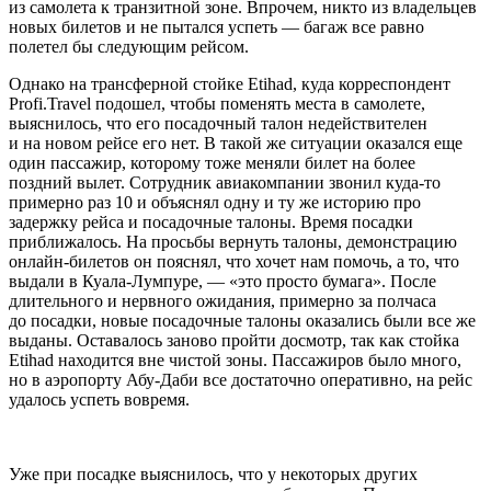
из самолета к транзитной зоне. Впрочем, никто из владельцев
новых билетов и не пытался успеть — багаж все равно
полетел бы следующим рейсом.
Однако на трансферной стойке Etihad, куда корреспондент
Profi.Travel подошел, чтобы поменять места в самолете,
выяснилось, что его посадочный талон недействителен
и на новом рейсе его нет. В такой же ситуации оказался еще
один пассажир, которому тоже меняли билет на более
поздний вылет. Сотрудник авиакомпании звонил куда-то
примерно раз 10 и объяснял одну и ту же историю про
задержку рейса и посадочные талоны. Время посадки
приближалось. На просьбы вернуть талоны, демонстрацию
онлайн-билетов он пояснял, что хочет нам помочь, а то, что
выдали в Куала-Лумпуре, — «это просто бумага». После
длительного и нервного ожидания, примерно за полчаса
до посадки, новые посадочные талоны оказались были все же
выданы. Оставалось заново пройти досмотр, так как стойка
Etihad находится вне чистой зоны. Пассажиров было много,
но в аэропорту Абу-Даби все достаточно оперативно, на рейс
удалось успеть вовремя.
Уже при посадке выяснилось, что у некоторых других