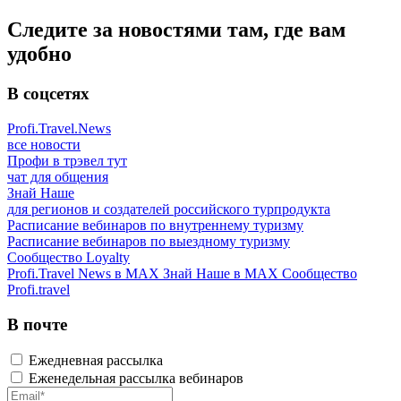
Следите за новостями там, где вам
удобно
В соцсетях
Profi.Travel.News
все новости
Профи в трэвел тут
чат для общения
Знай Наше
для регионов и создателей российского турпродукта
Расписание вебинаров по внутреннему туризму
Расписание вебинаров по выездному туризму
Сообщество Loyalty
Profi.Travel News в MAX
Знай Наше в MAX
Сообщество
Profi.travel
В почте
Ежедневная рассылка
Еженедельная рассылка вебинаров