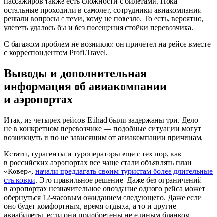
пассажиров также есть сложности с билетами. Пока
остальные проходили в самолет, сотрудники авиакомпании
решали вопросы с теми, кому не повезло. То есть, вероятно,
улететь удалось бы и без посещения стойки перевозчика.
С багажом проблем не возникло: он прилетел на рейсе вместе
с корреспондентом Profi.Travel.
Выводы и дополнительная
информация об авиакомпании
и аэропортах
Итак, из четырех рейсов Etihad были задержаны три. Дело
не в конкретном перевозчике — подобные ситуации могут
возникнуть и по не зависящим от авиакомпании причинам.
Кстати, турагенты и туроператоры еще с тех пор, как
в российских аэропортах все чаще стали объявлять план
«Ковер»,
начали предлагать своим туристам более длительные
стыковки
. Это правильное решение. Даже без ограничений
в аэропортах незначительное опоздание одного рейса может
обернуться 12-часовым ожиданием следующего. Даже если
оно будет комфортным, время отдыха, а то и другие
авиабилеты, если они приобретены не единым бланком,