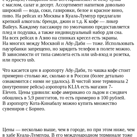
с маслом, салат и десерт. Ассортимент напитков довольно
широкий — вода, соки, газировки, белое и красное вино,
пиво. На рейсах из Москвы в Куала-Лумпур предлагали
крепкий алкоголь: бренди, джин и т.д. К кофе — ликер
Baileys. Каждому пассажиру по умолчанию предоставляется
плед и подушка, а также индивидуальный набор для сна.
На всех рейсах в Азию на спинках кресел есть экраны.
На многих между Москвой и Абу-Даби — тоже. Использовать
пауэрбанки запрещено, но зарядить телефон в полете можно.
В зависимости от типа самолета есть или usb-вход и розетка,
или просто usb.
Что касается цен в аэропорту Абу-Даби, то чашка кофе стоит
примерно столько же, сколько и в России (более детально
ознакомится с ними не удалось). В чистой зоне терминала 2
(внутренние рейсы) аэропорта KLIA есть магазин 7-
Eleven. Цены удивили: кофе американо со льдом и сэндвич
обошлись в 5,9 ринггитов, то есть примерно в 100 рублей.
В аэропорту Кота-Кинабалу можно купить множество
сувениров с Борнео.
Цены — несколько выше, чем в городе, но при этом ниже, чем
в хабе Куала-Лумпура. В его международном терминале тоже