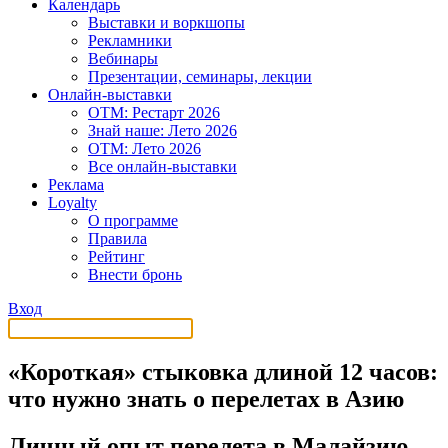
Календарь
Выставки и воркшопы
Рекламники
Вебинары
Презентации, семинары, лекции
Онлайн-выставки
OTM: Рестарт 2026
Знай наше: Лето 2026
OTM: Лето 2026
Все онлайн-выставки
Реклама
Loyalty
О программе
Правила
Рейтинг
Внести бронь
Вход
«Короткая» стыковка длиной 12 часов:
что нужно знать о перелетах в Азию
Личный опыт перелета в Малайзию —