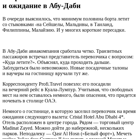
и ожидание в Абу-Даби
В очереди выяснилось, что минимум половина борта летит
со стыковками -на Сейшелы, Мальдивы, в Таиланд,
Филиппины, Малайзию. И у многих короткие пересадки.
В Абу-Даби авиакомпания сработала четко. Транзитных
пассажиров встречал представитель перевозчика с вопросом:
«Куда летите?». Объяснял, куда проходить дальше.
Заблудиться было невозможно. Новые посадочные талоны
и ваучеры на гостиницу вручали тут же.
Корреспонденту Profi.Travel повезло: его посадили
на вечерний рейс в Куала-Лумпур. Учитывая, что свободных
мест на нем оставалось немного, были опасения, что придется
ночевать в столице ОАЭ.
Немного о гостинице, в которую заселил перевозчик на время
ожидания следующего вылета: Cristal Hotel Abu Dhabi 4*.
Отель расположен в центре города. Рядом — торговый центр
Madinat Zayed. Можно дойти до набережной, нескольких
парков. Неподалеку — Qasr Al Hosn («Белый форт»), Мечеть