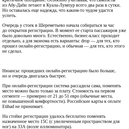
из Абу-Даби летают в Куала-Лумпур всего два раза в сутки.
Но оставалась еще надежда, что каким-то чудом удастся
успеть.
Очередь у стоек в Шереметьево начала собираться за час
до открытия регистрации. В момент ее старта пассажиров уже
было довольно много. Естественно, бизнес-класс проходит
отдельно, а для эконома есть варианты: drop — для тех, кто
прошел онлайн-регистрацию, и обычная — для тех, кто этого
не сделал.
Нюансы: прошедших онлайн-регистрацию было больше,
но и очередь двигалась быстрее.
При онлайн-регистрации система рассадила сама, поменять
место можно было только за плату. Стоимость на первом
сегменте — примерно от 21 до 51 евро (обычные места,
не повышенной комфортности). Российские карты к оплате
Etihad не принимает.
На стойке регистрации удалось бесплатно поменять
назначенное место 15С (с увеличенным пространством для
ног) на 33А (возле иллюминатора).