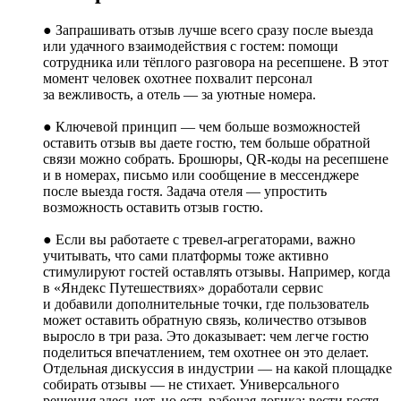
● Запрашивать отзыв лучше всего сразу после выезда
или удачного взаимодействия с гостем: помощи
сотрудника или тёплого разговора на ресепшене. В этот
момент человек охотнее похвалит персонал
за вежливость, а отель — за уютные номера.
● Ключевой принцип — чем больше возможностей
оставить отзыв вы даете гостю, тем больше обратной
связи можно собрать. Брошюры, QR-коды на ресепшене
и в номерах, письмо или сообщение в мессенджере
после выезда гостя. Задача отеля — упростить
возможность оставить отзыв гостю.
● Если вы работаете с тревел-агрегаторами, важно
учитывать, что сами платформы тоже активно
стимулируют гостей оставлять отзывы. Например, когда
в «Яндекс Путешествиях» доработали сервис
и добавили дополнительные точки, где пользователь
может оставить обратную связь, количество отзывов
выросло в три раза. Это доказывает: чем легче гостю
поделиться впечатлением, тем охотнее он это делает.
Отдельная дискуссия в индустрии — на какой площадке
собирать отзывы — не стихает. Универсального
решения здесь нет, но есть рабочая логика: вести гостя