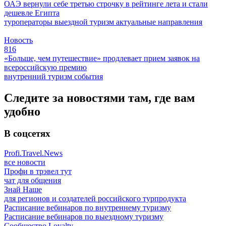
ОАЭ вернули себе третью строчку в рейтинге лета и стали
дешевле Египта
туроператоры
выездной туризм
актуальные направления
Новость
816
«Больше, чем путешествие» продлевает прием заявок на
всероссийскую премию
внутренний туризм
события
Следите за новостями там, где вам
удобно
В соцсетях
Profi.Travel.News
все новости
Профи в трэвел тут
чат для общения
Знай Наше
для регионов и создателей российского турпродукта
Расписание вебинаров по внутреннему туризму
Расписание вебинаров по выездному туризму
Сообщество Loyalty