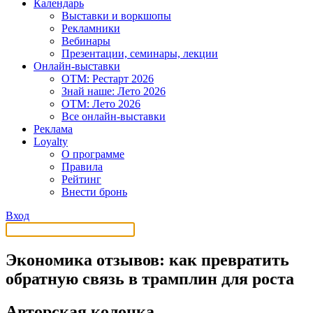
Календарь
Выставки и воркшопы
Рекламники
Вебинары
Презентации, семинары, лекции
Онлайн-выставки
OTM: Рестарт 2026
Знай наше: Лето 2026
OTM: Лето 2026
Все онлайн-выставки
Реклама
Loyalty
О программе
Правила
Рейтинг
Внести бронь
Вход
Экономика отзывов: как превратить
обратную связь в трамплин для роста
Авторская колонка