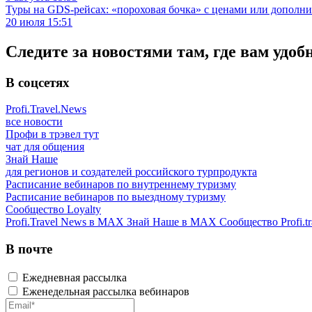
Туры на GDS-рейсах: «пороховая бочка» с ценами или дополн
20 июля 15:51
Следите за новостями там, где вам удоб
В соцсетях
Profi.Travel.News
все новости
Профи в трэвел тут
чат для общения
Знай Наше
для регионов и создателей российского турпродукта
Расписание вебинаров по внутреннему туризму
Расписание вебинаров по выездному туризму
Сообщество Loyalty
Profi.Travel News в MAX
Знай Наше в MAX
Сообщество Profi.tr
В почте
Ежедневная рассылка
Еженедельная рассылка вебинаров