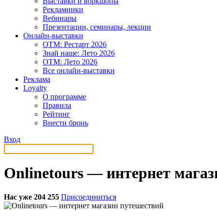
Выставки и воркшопы
Рекламники
Вебинары
Презентации, семинары, лекции
Онлайн-выставки
OTM: Рестарт 2026
Знай наше: Лето 2026
OTM: Лето 2026
Все онлайн-выставки
Реклама
Loyalty
О программе
Правила
Рейтинг
Внести бронь
Вход
Onlinetours — интернет мага
Нас уже 204 255
Присоединиться