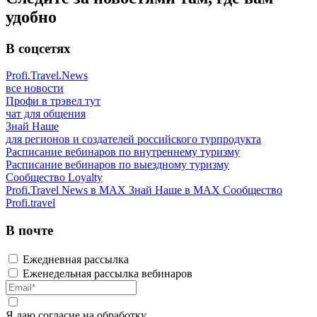
удобно
В соцсетях
Profi.Travel.News
все новости
Профи в трэвел тут
чат для общения
Знай Наше
для регионов и создателей российского турпродукта
Расписание вебинаров по внутреннему туризму
Расписание вебинаров по выездному туризму
Сообщество Loyalty
Profi.Travel News в MAX
Знай Наше в MAX
Сообщество
Profi.travel
В почте
Ежедневная рассылка
Еженедельная рассылка вебинаров
Я даю
согласие
на обработку