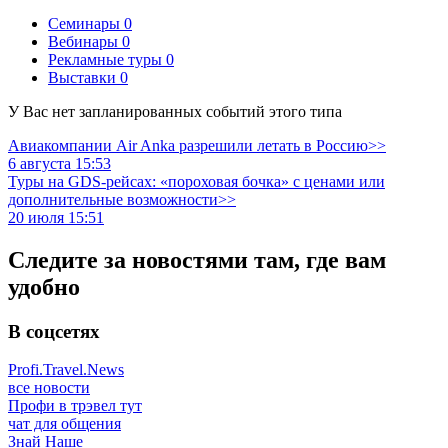
Семинары
0
Вебинары
0
Рекламные туры
0
Выставки
0
У Вас нет запланированных событий этого типа
Авиакомпании Air Anka разрешили летать в Россию>>
6 августа 15:53
Туры на GDS-рейсах: «пороховая бочка» с ценами или
дополнительные возможности>>
20 июля 15:51
Следите за новостями там, где вам
удобно
В соцсетях
Profi.Travel.News
все новости
Профи в трэвел тут
чат для общения
Знай Наше