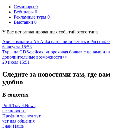
Семинары
0
Вебинары
0
Рекламные туры
0
Выставки
0
У Вас нет запланированных событий этого типа
Авиакомпании Air Anka разрешили летать в Россию>>
6 августа 15:53
Туры на GDS-рейсах: «пороховая бочка» с ценами или
дополнительные возможности>>
20 июля 15:51
Следите за новостями там, где вам
удобно
В соцсетях
Profi.Travel.News
все новости
Профи в трэвел тут
чат для общения
Знай Наше