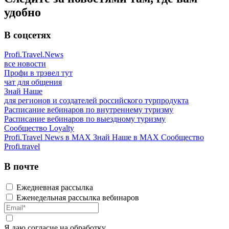
удобно
В соцсетях
Profi.Travel.News
все новости
Профи в трэвел тут
чат для общения
Знай Наше
для регионов и создателей российского турпродукта
Расписание вебинаров по внутреннему туризму
Расписание вебинаров по выездному туризму
Сообщество Loyalty
Profi.Travel News в MAX
Знай Наше в MAX
Сообщество
Profi.travel
В почте
Ежедневная рассылка
Еженедельная рассылка вебинаров
Я даю
согласие
на обработку