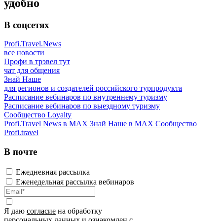
удобно
В соцсетях
Profi.Travel.News
все новости
Профи в трэвел тут
чат для общения
Знай Наше
для регионов и создателей российского турпродукта
Расписание вебинаров по внутреннему туризму
Расписание вебинаров по выездному туризму
Сообщество Loyalty
Profi.Travel News в MAX
Знай Наше в MAX
Сообщество
Profi.travel
В почте
Ежедневная рассылка
Еженедельная рассылка вебинаров
Я даю
согласие
на обработку
персональных данных и ознакомлен с