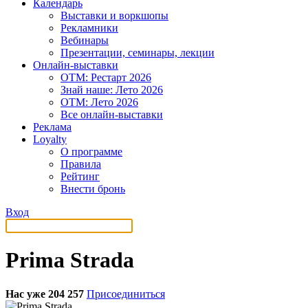
Календарь
Выставки и воркшопы
Рекламники
Вебинары
Презентации, семинары, лекции
Онлайн-выставки
OTM: Рестарт 2026
Знай наше: Лето 2026
OTM: Лето 2026
Все онлайн-выставки
Реклама
Loyalty
О программе
Правила
Рейтинг
Внести бронь
Вход
Prima Strada
Нас уже 204 257
Присоединиться