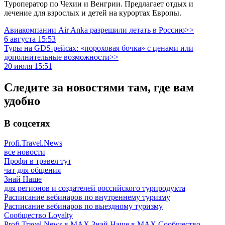
Туроператор по Чехии и Венгрии. Предлагает отдых и
лечение для взрослых и детей на курортах Европы.
Авиакомпании Air Anka разрешили летать в Россию>>
6 августа 15:53
Туры на GDS-рейсах: «пороховая бочка» с ценами или
дополнительные возможности>>
20 июля 15:51
Следите за новостями там, где вам
удобно
В соцсетях
Profi.Travel.News
все новости
Профи в трэвел тут
чат для общения
Знай Наше
для регионов и создателей российского турпродукта
Расписание вебинаров по внутреннему туризму
Расписание вебинаров по выездному туризму
Сообщество Loyalty
Profi.Travel News в MAX
Знай Наше в MAX
Сообщество