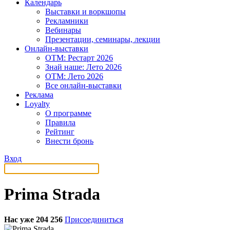
Календарь
Выставки и воркшопы
Рекламники
Вебинары
Презентации, семинары, лекции
Онлайн-выставки
OTM: Рестарт 2026
Знай наше: Лето 2026
OTM: Лето 2026
Все онлайн-выставки
Реклама
Loyalty
О программе
Правила
Рейтинг
Внести бронь
Вход
Prima Strada
Нас уже 204 256
Присоединиться