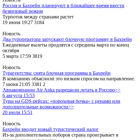
Россия и Бахрейн планируют в ближайшее время ввести
безвизовый режим
Турпоток между странами растет
19 июня 19:27
3184
Новость
Два туроператора запускают блочную программу в Бахрейн
Ежедневные вылеты продлятся с середины марта по конец
октября
5 марта 17:59
3819
Новость
Турагентства: снята блочная программа в Бахрейн
В компаниях объяснили это низким спросом на направление.
7 июня 21:05
3381
2
Авиакомпании Air Anka разрешили летать в Россию>>
6 августа 15:53
Туры на GDS-рейсах: «пороховая бочка» с ценами или
дополнительные возможности>>
20 июля 15:51
Новость
Бахрейн вводит новый туристический налог
Из-за дополнительных поборов страна проигрывает в