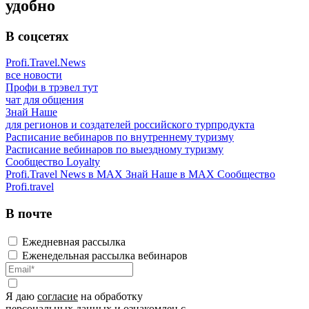
удобно
В соцсетях
Profi.Travel.News
все новости
Профи в трэвел тут
чат для общения
Знай Наше
для регионов и создателей российского турпродукта
Расписание вебинаров по внутреннему туризму
Расписание вебинаров по выездному туризму
Сообщество Loyalty
Profi.Travel News в MAX
Знай Наше в MAX
Сообщество
Profi.travel
В почте
Ежедневная рассылка
Еженедельная рассылка вебинаров
Я даю
согласие
на обработку
персональных данных и ознакомлен с