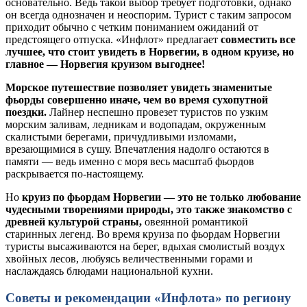
основательно. Ведь такой выбор требует подготовки, однако
он всегда однозначен и неоспорим. Турист с таким запросом
приходит обычно с четким пониманием ожиданий от
предстоящего отпуска. «Инфлот» предлагает
совместить все
лучшее, что стоит увидеть в Норвегии, в одном круизе, но
главное ― Норвегия круизом выгоднее!
Морское путешествие позволяет увидеть знаменитые
фьорды совершенно иначе, чем во время сухопутной
поездки.
Лайнер неспешно провезет туристов по узким
морским заливам, ледникам и водопадам, окруженным
скалистыми берегами, причудливыми изломами,
врезающимися в сушу. Впечатления надолго остаются в
памяти ― ведь именно с моря весь масштаб фьордов
раскрывается по-настоящему.
Но
круиз по фьордам Норвегии ― это не только любование
чудесными творениями природы, это также знакомство с
древней культурой страны,
овеянной романтикой
старинных легенд. Во время круиза по фьордам Норвегии
туристы высаживаются на берег, вдыхая смолистый воздух
хвойных лесов, любуясь величественными горами и
наслаждаясь блюдами национальной кухни.
Советы и рекомендации «Инфлота» по региону