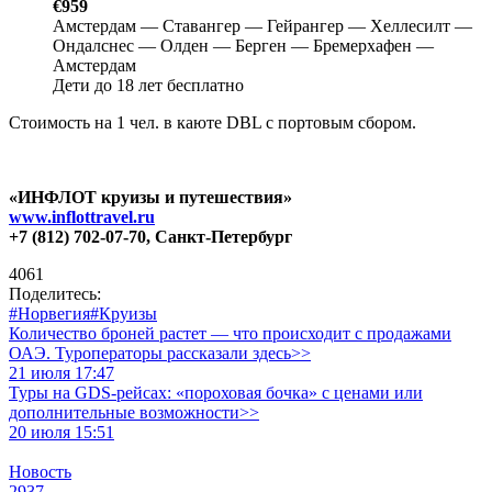
€959
Амстердам ― Ставангер ― Гейрангер ― Хеллесилт ―
Ондалснес ― Олден ― Берген ― Бремерхафен ―
Амстердам
Дети до 18 лет бесплатно
Стоимость на 1 чел. в каюте DBL с портовым сбором.
«ИНФЛОТ круизы и путешествия»
www.inflottravel.ru
+7 (812) 702-07-70, Санкт-Петербург
4061
Поделитесь:
#Норвегия
#Круизы
Количество броней растет — что происходит с продажами
ОАЭ. Туроператоры рассказали здесь>>
21 июля 17:47
Туры на GDS-рейсах: «пороховая бочка» с ценами или
дополнительные возможности>>
20 июля 15:51
Новость
2937