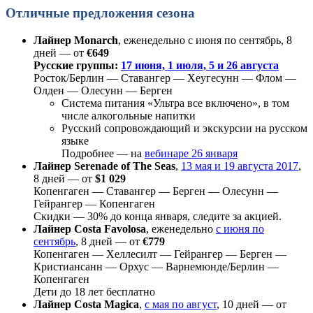
Отличные предложения сезона
Лайнер Monarch
, еженедельно с июня по сентябрь, 8
дней ― от
€649
Русские группы:
17 июня, 1 июля, 5 и 26 августа
Росток/Берлин ― Ставангер ― Хеугесунн ― Флом ―
Олден ― Олесунн ― Берген
Система питания «Ультра все включено», в том
числе алкогольные напитки
Русский сопровождающий и экскурсии на русском
языке
Подробнее ― на
вебинаре 26 января
Лайнер Serenade of The Seas
,
13 мая и 19 августа 2017
,
8 дней ― от
$1 029
Копенгаген ― Ставангер ― Берген ― Олесунн ―
Гейрангер ― Копенгаген
Скидки ― 30% до конца января, следите за акцией.
Лайнер Costa Favolosa
, еженедельно
с июня по
сентябрь
, 8 дней ― от
€779
Копенгаген ― Хеллесилт ― Гейрангер ― Берген ―
Кристиансанн ― Орхус ― Варнемюнде/Берлин ―
Копенгаген
Дети до 18 лет бесплатно
Лайнер Costa Magica
,
с мая по август
, 10 дней ― от