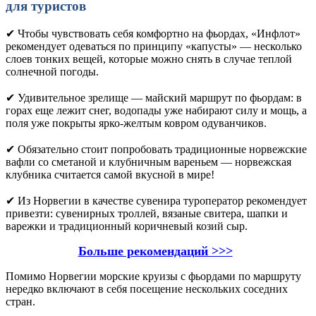
для туристов
✔ Чтобы чувствовать себя комфортно на фьордах, «Инфлот»
рекомендует одеваться по принципу «капусты» ― несколько
слоев тонких вещей, которые можно снять в случае теплой
солнечной погоды.
✔ Удивительное зрелище ― майский маршрут по фьордам: в
горах еще лежит снег, водопады уже набирают силу и мощь, а
поля уже покрыты ярко-желтым ковром одуванчиков.
✔ Обязательно стоит попробовать традиционные норвежские
вафли со сметаной и клубничным вареньем ― норвежская
клубника считается самой вкусной в мире!
✔ Из Норвегии в качестве сувенира туроператор рекомендует
привезти: сувенирных троллей, вязаные свитера, шапки и
варежки и традиционный коричневый козий сыр.
Больше рекомендаций >>>
Помимо Норвегии морские круизы с фьордами по маршруту
нередко включают в себя посещение нескольких соседних
стран.