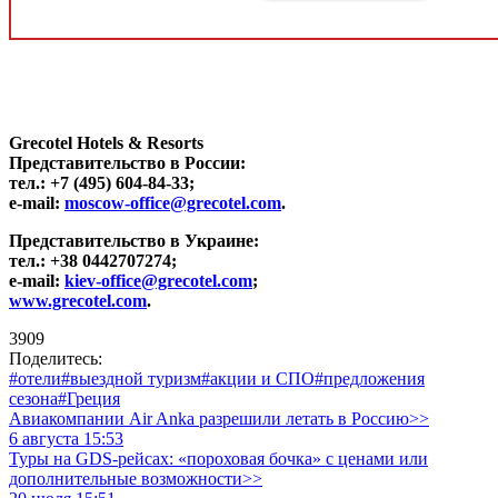
Grecotel Hotels & Resorts
Представительство в России:
тел.: +7 (495) 604-84-33;
e-mail:
moscow-office@grecotel.com
.
Представительство в Украине:
тел.: +38 0442707274;
e-mail:
kiev-office@grecotel.com
;
www.grecotel.com
.
3909
Поделитесь:
#отели
#выездной туризм
#акции и СПО
#предложения
сезона
#Греция
Авиакомпании Air Anka разрешили летать в Россию>>
6 августа 15:53
Туры на GDS-рейсах: «пороховая бочка» с ценами или
дополнительные возможности>>