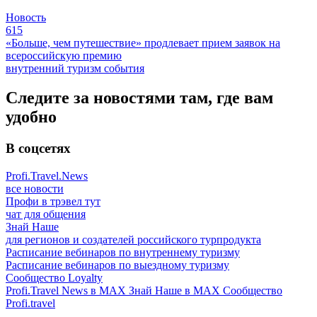
Новость
615
«Больше, чем путешествие» продлевает прием заявок на
всероссийскую премию
внутренний туризм
события
Следите за новостями там, где вам
удобно
В соцсетях
Profi.Travel.News
все новости
Профи в трэвел тут
чат для общения
Знай Наше
для регионов и создателей российского турпродукта
Расписание вебинаров по внутреннему туризму
Расписание вебинаров по выездному туризму
Сообщество Loyalty
Profi.Travel News в MAX
Знай Наше в MAX
Сообщество
Profi.travel