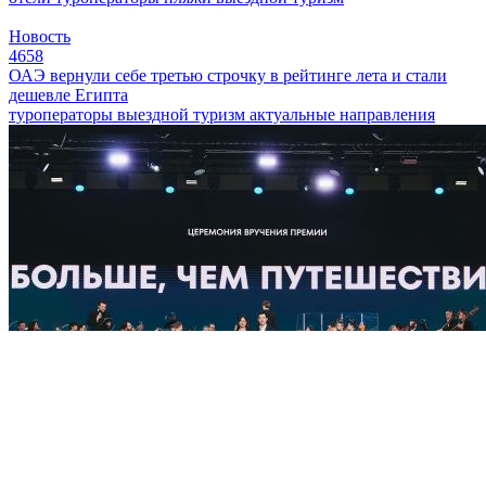
Новость
4658
ОАЭ вернули себе третью строчку в рейтинге лета и стали
дешевле Египта
туроператоры
выездной туризм
актуальные направления