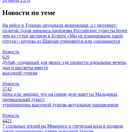
20 июля 15:51
Новости по теме
На рейсе в Турцию орудовали мошенники, а с интернет-
оплатой туров начались проблемы
Российские туристы более
чем на сутки застряли в Египте
«Мы не планировали такой
отпуск»: круизы из Шанхая отменяются или сокращаются
Новость
629
Дубай, созданный для двоих: где провести идеальные вечера,
дни и рассветы вместе
выездной туризм
Новость
3742
Цена или эмоции: что на самом деле ищет на Мальдивах
премиальный турист
туроператоры
выездной туризм
актуальные направления
Новость
4421
7 стильных отелей на Миконосе и греческая виза в подарок
отели
туроператоры
пляжи
выездной туризм