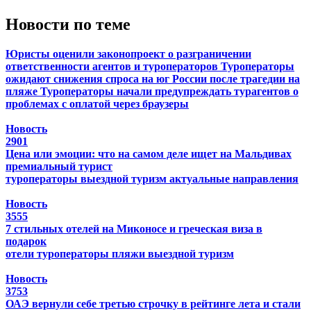
Новости по теме
Юристы оценили законопроект о разграничении
ответственности агентов и туроператоров
Туроператоры
ожидают снижения спроса на юг России после трагедии на
пляже
Туроператоры начали предупреждать турагентов о
проблемах с оплатой через браузеры
Новость
2901
Цена или эмоции: что на самом деле ищет на Мальдивах
премиальный турист
туроператоры
выездной туризм
актуальные направления
Новость
3555
7 стильных отелей на Миконосе и греческая виза в
подарок
отели
туроператоры
пляжи
выездной туризм
Новость
3753
ОАЭ вернули себе третью строчку в рейтинге лета и стали