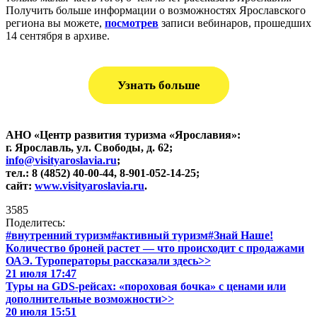
Получить больше информации о возможностях Ярославского
региона вы можете,
посмотрев
записи вебинаров, прошедших
14 сентября в архиве.
Узнать больше
АНО «Центр развития туризма «Ярославия»:
г. Ярославль, ул. Свободы, д. 62;
info@visityaroslavia.ru
;
тел.: 8 (4852) 40-00-44, 8-901-052-14-25;
сайт:
www.visityaroslavia.ru
.
3585
Поделитесь:
#внутренний туризм
#активный туризм
#Знай Наше!
Количество броней растет — что происходит с продажами
ОАЭ. Туроператоры рассказали здесь>>
21 июля 17:47
Туры на GDS-рейсах: «пороховая бочка» с ценами или
дополнительные возможности>>
20 июля 15:51