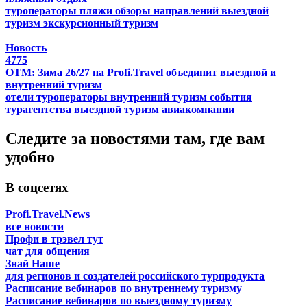
туроператоры
пляжи
обзоры направлений
выездной
туризм
экскурсионный туризм
Новость
4775
ОТМ: Зима 26/27 на Profi.Travel объединит выездной и
внутренний туризм
отели
туроператоры
внутренний туризм
события
турагентства
выездной туризм
авиакомпании
Следите за новостями там, где вам
удобно
В соцсетях
Profi.Travel.News
все новости
Профи в трэвел тут
чат для общения
Знай Наше
для регионов и создателей российского турпродукта
Расписание вебинаров по внутреннему туризму
Расписание вебинаров по выездному туризму