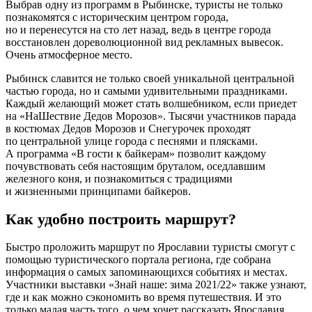
Выбрав одну из программ в Рыбинске, туристы не только
познакомятся с историческим центром города,
но и перенесутся на сто лет назад, ведь в центре города
восстановлен дореволюционной вид рекламных вывесок.
Очень атмосферное место.
Рыбинск славится не только своей уникальной центральной
частью города, но и самыми удивительными праздниками.
Каждый желающий может стать волшебником, если приедет
на «НаШествие Дедов Морозов». Тысячи участников парада
в костюмах Дедов Морозов и Снегурочек проходят
по центральной улице города с песнями и плясками.
А программа «В гости к байкерам» позволит каждому
почувствовать себя настоящим бруталом, оседлавшим
железного коня, и познакомиться с традициями
и жизненными принципами байкеров.
Как удобно построить маршрут?
Быстро проложить маршрут по Ярославии туристы смогут с
помощью туристического портала региона, где собрана
информация о самых запоминающихся событиях и местах.
Участники выставки «Знай наше: зима 2021/22» также узнают,
где и как можно сэкономить во время путешествия. И это
только малая часть того, о чем хочет рассказать Ярославия.