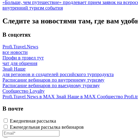
«Больше, чем путешествие» продлевает прием заявок на всер
внутренний туризм
события
Следите за новостями там, где вам удоб
В соцсетях
Profi.Travel.News
все новости
Профи в трэвел тут
чат для общения
Знай Наше
для регионов и создателей российского турпродукта
Расписание вебинаров по внутреннему туризму
Расписание вебинаров по выездному туризму
Сообщество Loyalty
Profi.Travel News в MAX
Знай Наше в MAX
Сообщество Profi.tr
В почте
Ежедневная рассылка
Еженедельная рассылка вебинаров