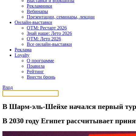
Выставки и воркшопы
Рекламники
Вебинары
Презентации, семинары, лекции
Онлайн-выставки
OTM: Рестарт 2026
Знай наше: Лето 2026
OTM: Лето 2026
Все онлайн-выставки
Реклама
Loyalty
О программе
Правила
Рейтинг
Внести бронь
Вход
В Шарм-эль-Шейхе начался первый ту
В 2030 году Египет рассчитывает приня