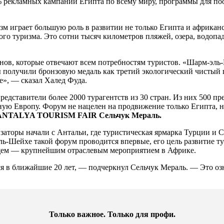
 рекламных кампаний Египта по всему миру, программы для по
зм играет большую роль в развитии не только Египта и африканс
го туризма. Это сотни тысяч километров пляжей, озера, водопа
онов, которые отвечают всем потребностям туристов. «Шарм-эл
 получили бронзовую медаль как третий экологический чистый 
е», — сказал Халед Фуда.
дставители более 2000 турагентств из 30 стран. Из них 500 пр
ую Европу. Форум не нацелен на продвижение только Египта, н
 и ANTALYA TOURISM FAIR Сельчук Мераль.
низаторы начали с Антальи, где туристическая ярмарка Турции и 
эль-Шейхе такой форум проводится впервые, его цель развитие ту
дущем — крупнейшим отраслевым мероприятием в Африке.
я в ближайшие 20 лет, — подчеркнул Сельчук Мераль. — Это озна
Только важное. Только для профи.​