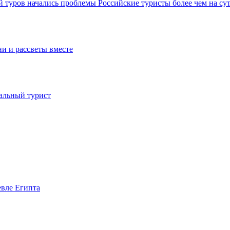
ой туров начались проблемы
Российские туристы более чем на су
ни и рассветы вместе
иальный турист
евле Египта