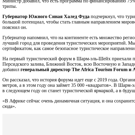
Министр добавил, что есть программа по финансированию 75%
трипы.
Губернатор Южного Синая Халед Фуда
подчеркнул, что тури
большой потенциал, чтобы стать главным направлением мирово
пояснил он.
Губернатор напомнил, что на континенте есть множество реги
лучший город для проведения туристических мероприятий. Мы
сертификатом, как самое безопасное туристическое направлени
На первый туристический форум в Шарм-эль-Шейх приехали пре
Персидского залива, Ближний Восток, всю Восточную и Западн
добавил
генеральный директор The Africa Tourism Forum
Он рассказал, что история форума идет еще с 2019 года. Орга
метров, а в этом году она займет 35 000 «квадратов». В Шарм-
в следующем году он станет туристической ярмаркой, а в бу
«В Африке сейчас очень динамичная ситуация, и она сохранитс
сюда».