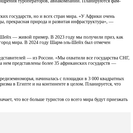
ощрения туроператоров, авиакомпаний. Планируются фам-
ких государств, но и всех стран мира. «У Африки очень
ды, прекрасная природа и развитая инфраструктура», —
ь-Шейх — живой пример. В 2023 году мы получили приз, как
город мира. В 2024 году Шарм-эль-Шейх был отмечен
едставителей — из России. «Мы охватили все государства СНГ,
а нем представлены более 35 африканских государств —
Средиземноморья, начиналась с площадки в 3 000 квадратных
ризма в Египте и на континенте в целом. Планируется, что
чает, что все больше туристов со всего мира будут приезжать