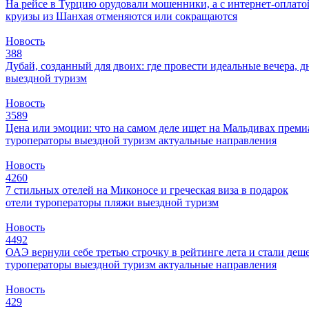
На рейсе в Турцию орудовали мошенники, а с интернет-оплат
круизы из Шанхая отменяются или сокращаются
Новость
388
Дубай, созданный для двоих: где провести идеальные вечера, д
выездной туризм
Новость
3589
Цена или эмоции: что на самом деле ищет на Мальдивах прем
туроператоры
выездной туризм
актуальные направления
Новость
4260
7 стильных отелей на Миконосе и греческая виза в подарок
отели
туроператоры
пляжи
выездной туризм
Новость
4492
ОАЭ вернули себе третью строчку в рейтинге лета и стали деш
туроператоры
выездной туризм
актуальные направления
Новость
429