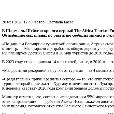
20 мая 2024 12:40
Автор:
Светлана Баева
В Шарм-эль-Шейхе открылся первый The Africa Tourism For
Об амбициозных планах по развитию сообщил министр тури
«По данным Всемирной туристской организации, Африка смог
министр. — Мы стараемся разработать общую дорожную карту д
мы планируем достичь цифры в 30 млн туристов до 2030 года».
В 2023 году страна приняла 14 млн гостей, ранее, в 2010-м — 
«Мы достигли рекордной выручки от туризма — за 4 месяца этог
«Среди главных причин развития сектора — то, что египетско
турист, который приезжает в Хургаду и хочет посетить Луксор, 
К первому кварталу 2026 года компания Siemens должны постро
Министр отметил, что, согласно исследованиям 55% мирового
этим направлениям», — добавил Ахмед Исса. Также он анонсир
зону пирамид, готовится открытие Большого Египетского музея