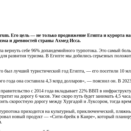
um. Его цель — не только продвижение Египта и курорта на
зма и древностей страны Ахмед Исса.
ла вернуть себе 96% допандемийного турпотока. Это самый бо
ля развития туризма. В Египте мы добились серьезных положит
это был лучший туристический год Египта, — его посетили 10 мл
о года она составила 4,3 млрд долларов», — пояснил он. В 2023 
е правительство с 2014 года вкладывает 22% ВВП в инфраструкт
тратит на дорогу 6 часов. Уже скоро путь будет занимать 4,5 час
ить скоростную дорогу между Хургадой и Луксором, тогда время 
 турпотока приходится на культурный, приключенческий, пляжн
овал новый продукт — «Сити-брейк в Каире», который планируе
.