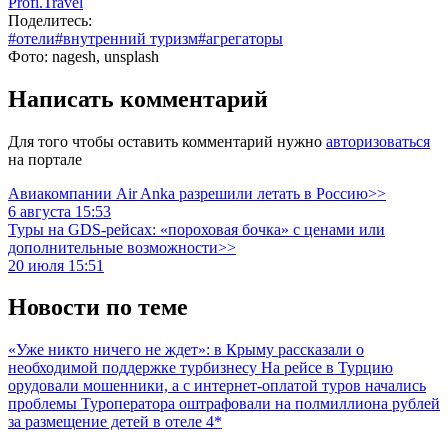
Profi.Travel
Поделитесь:
#отели
#внутренний туризм
#агрегаторы
Фото: nagesh, unsplash
Написать комментарий
Для того чтобы оставить комментарий нужно
авторизоваться
на портале
Авиакомпании Air Anka разрешили летать в Россию>>
6 августа 15:53
Туры на GDS-рейсах: «пороховая бочка» с ценами или
дополнительные возможности>>
20 июля 15:51
Новости по теме
«Уже никто ничего не ждет»: в Крыму рассказали о
необходимой поддержке турбизнесу
На рейсе в Турцию
орудовали мошенники, а с интернет-оплатой туров начались
проблемы
Туроператора оштрафовали на полмиллиона рублей
за размещение детей в отеле 4*