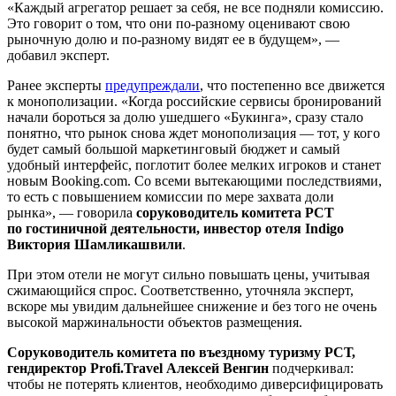
«Каждый агрегатор решает за себя, не все подняли комиссию.
Это говорит о том, что они по-разному оценивают свою
рыночную долю и по-разному видят ее в будущем», —
добавил эксперт.
Ранее эксперты
предупреждали
, что постепенно все движется
к монополизации. «Когда российские сервисы бронирований
начали бороться за долю ушедшего «Букинга», сразу стало
понятно, что рынок снова ждет монополизация — тот, у кого
будет самый большой маркетинговый бюджет и самый
удобный интерфейс, поглотит более мелких игроков и станет
новым Booking.com. Со всеми вытекающими последствиями,
то есть с повышением комиссии по мере захвата доли
рынка», — говорила
соруководитель комитета РСТ
по гостиничной деятельности, инвестор отеля Indigo
Виктория Шамликашвили
.
При этом отели не могут сильно повышать цены, учитывая
сжимающийся спрос. Соответственно, уточняла эксперт,
вскоре мы увидим дальнейшее снижение и без того не очень
высокой маржинальности объектов размещения.
Соруководитель комитета по въездному туризму РСТ,
гендиректор Profi.Travel Алексей Венгин
подчеркивал:
чтобы не потерять клиентов, необходимо диверсифицировать