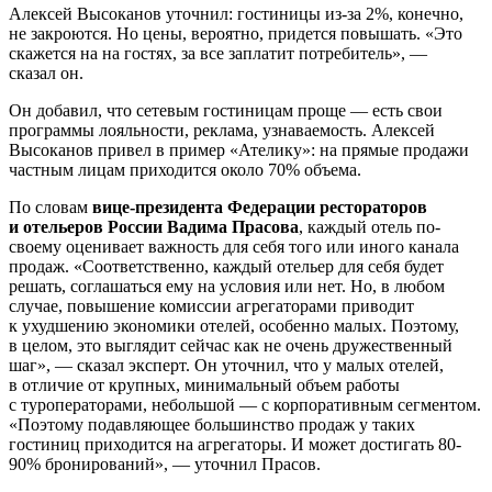
Алексей Высоканов уточнил: гостиницы из-за 2%, конечно,
не закроются. Но цены, вероятно, придется повышать. «Это
скажется на на гостях, за все заплатит потребитель», —
сказал он.
Он добавил, что сетевым гостиницам проще — есть свои
программы лояльности, реклама, узнаваемость. Алексей
Высоканов привел в пример «Ателику»: на прямые продажи
частным лицам приходится около 70% объема.
По словам
вице-президента Федерации рестораторов
и отельеров России Вадима Прасова
, каждый отель по-
своему оценивает важность для себя того или иного канала
продаж. «Соответственно, каждый отельер для себя будет
решать, соглашаться ему на условия или нет. Но, в любом
случае, повышение комиссии агрегаторами приводит
к ухудшению экономики отелей, особенно малых. Поэтому,
в целом, это выглядит сейчас как не очень дружественный
шаг», — сказал эксперт. Он уточнил, что у малых отелей,
в отличие от крупных, минимальный объем работы
с туроператорами, небольшой — с корпоративным сегментом.
«Поэтому подавляющее большинство продаж у таких
гостиниц приходится на агрегаторы. И может достигать 80-
90% бронирований», — уточнил Прасов.