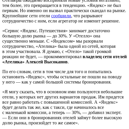
Отельеры ожидаемо восприняли новые условия негативно,
тем более, это превращается в тенденцию. «Яндекс» не был
первым. Но именно он вызвал практически скандал на рынке.
Крупнейшие сети отели
сообщили
, что разрывают
сотрудничество с ним, если агрегатор не изменит решение.
«Сервис «Яндекс. Путешествия» занимает достаточно
большую долю рынка — до 30%. У «Отелло» она
существенно меньше. С «Яндексом» мы разорвали
сотрудничество, «Ателика» была одной из сетей, которая
в этом участвовала. Я думаю, с «Отело» такой громкой
реакции не будет, — прокомментировал
владелец сети отелей
«Ателика» Алексей Высоканов
.
По его словам, сети в том числе для того и попытались
остановить «Яндекс», чтобы остальные не пошли на поводу
у него — как у самой большой системы бронирования.
«Я могу сказать, что в основном ими пользуются небольшие
отели, у которых нет других вариантов продаж. Им придется
все равно работать с повышенной комиссией. А «Яндекс»
будет делать так же, как с такси, где начиналось все
с маленькой комиссии, а теперь — 30%, — добавил эксперт.
— Если они в бронированиях отелей займут более высокую
долю рынка, произойдет то же самое».