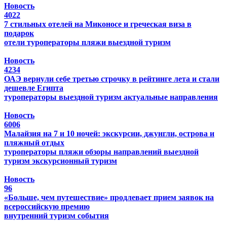
Новость
4022
7 стильных отелей на Миконосе и греческая виза в
подарок
отели
туроператоры
пляжи
выездной туризм
Новость
4234
ОАЭ вернули себе третью строчку в рейтинге лета и стали
дешевле Египта
туроператоры
выездной туризм
актуальные направления
Новость
6006
Малайзия на 7 и 10 ночей: экскурсии, джунгли, острова и
пляжный отдых
туроператоры
пляжи
обзоры направлений
выездной
туризм
экскурсионный туризм
Новость
96
«Больше, чем путешествие» продлевает прием заявок на
всероссийскую премию
внутренний туризм
события