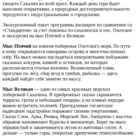
увидеть Сахалин во всей красе. Каждый день тура будет
наполнен открытиями, а природные достопримечательности
чередуются с индустриальными и городскими.
Экскурсионный пакет программы расширен по сравнению со
«Стандартом» за счет пикника по-сахалински в пос. Охотское
и экскурсии на мыс Птичий и Великан.
Мыс Птичий
на южном побережье Охотского моря. По пути
к нему открываются панорамы острова и многочисленных
озёр. На мысе можно насладиться невероятными пейзажами
скальных кекуров, камней и останцов, на которых
располагаются птичьи колонии. Великолепный пляж,
прогулки по лесу, сбор ягод и грибов, рыбалка — здесь
каждый найдет себе занятие по вкусу.
Мыс Великан
— одно из самых красивых морских
побережий Сахалина. В прибрежных скалах скрываются
террасы, гроты и небольшие пещеры, а на пляжах нередко
можно встретить тюленей. Причудливые гигантские
надводные надстройки поражают своими очертаниями.
Скалы Слон, Арка, Рюмка, Морской Лев, Авиценна с высоты
обрывов напоминают Курилы в миниатюре. Берег на мысе
обрывистый и заканчивается лесом из мачтовых сосен. А
дальше — только горы, покрытые дремучими темнохвойными