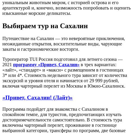
уникальным животным миром, с историей острова и его
архитектурой и, конечно, возможность попробовать и оценить
изысканные морские деликатесы.
Выбираем тур на Сахалин
Путешествие на Сахалин — это невероятные приключения,
неожиданные открытия, восхитительные виды, чарующие
закаты и гастрономические восторги.
Туроператор TUI Россия подготовил для летнего сезона —
2021
программу «Привет, Сахалин»
в трех вариантах:
«лайт», «стандарт» и «макси» с размещением в гостиницах
3* или 4*. Стоимость недельного тура зависит от количества
экскурсий и уровня отеля и начинается от 29 999 рублей,
включая чартерный перелет из Москвы в Южно-Сахалинск.
«Привет, Сахалин! (Лайт)»
Программа подойдет для знакомства с Сахалином в
спокойном темпе, для туристов, предпочитающих изучать
достопримечательности самостоятельно. В стоимость тура
включены чартерный перелет, проживание в гостинице
выбранной категории, трансферы по программ, две базовые