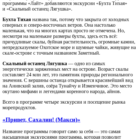
программы «Лайт» добавляются экскурсии «Бухта Тихая»
и «Скальный останец Лягушка».
​Бухта Тихая
названа так, потому что закрыта от холодных
северных и северо-восточных ветров. Она настолько
маленькая, что на многих картах просто не отмечена. Но,
несмотря на маленькие размеры бухты, здесь есть всё:
причудливые скалы, буйная растительность, огромные камни,
непредсказуемое Охотское море и шумные чайки, живущие на
скале-острове с точным названием Заметный.
Скальный останец Лягушка
— одно из самых
энергетически заряженных мест на острове. Возраст скалы
составляет 24 млн лет, это памятник природы регионального
значения. С вершины останца открывается красивейший вид
на Анивский залив, озёра Тунайчу и Изменчивое. Это место
окутано мифами и легендами коренного народа, айнов.
Всего в программе четыре экскурсии и посещение рынка
морепродуктов.
«Привет, Сахалин! (Макси)»
Название программы говорит само за себя — это самая
насыщенная экскурсиями программа, которая позволит