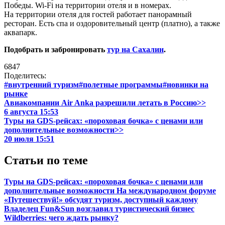
Победы. Wi-Fi на территории отеля и в номерах.
На территории отеля для гостей работает панорамный
ресторан. Есть спа и оздоровительный центр (платно), а также
аквапарк.
Подобрать и забронировать
тур на Сахалин
.
6847
Поделитесь:
#внутренний туризм
#полетные программы
#новинки на
рынке
Авиакомпании Air Anka разрешили летать в Россию>>
6 августа 15:53
Туры на GDS-рейсах: «пороховая бочка» с ценами или
дополнительные возможности>>
20 июля 15:51
Статьи по теме
Туры на GDS-рейсах: «пороховая бочка» с ценами или
дополнительные возможности
На международном форуме
«Путешествуй!» обсудят туризм, доступный каждому
Владелец Fun&Sun возглавил туристический бизнес
Wildberries: чего ждать рынку?