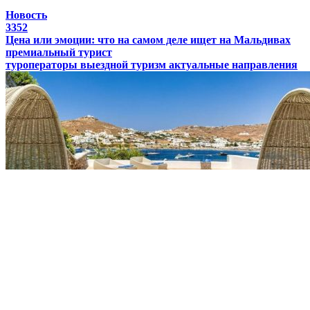
Новость
3352
Цена или эмоции: что на самом деле ищет на Мальдивах
премиальный турист
туроператоры
выездной туризм
актуальные направления