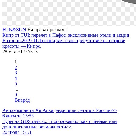
FUN&SUN
На правах рекламы
Кипр от TUI: перелет в Пафос, эксклюзивные отели и акции
В сезоне-2019 TUI расширяет свое присутствие на острове
красоты — Кипре.
28 мая 2019
5313
1
2
3
4
5
...
9
Вперёд
Авиакомпании Air Anka разрешили летать в Россию>>
6 августа 15:53
Туры на GDS-рейсах: «пороховая бочка» с ценами или
дополнительные возможности>>
20 июля 15:51