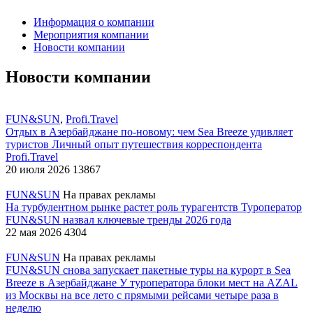
Информация о компании
Мероприятия компании
Новости компании
Новости компании
FUN&SUN
,
Profi.Travel
Отдых в Азербайджане по-новому: чем Sea Breeze удивляет
туристов
Личный опыт путешествия корреспондента
Profi.Travel
20 июля 2026
13867
FUN&SUN
На правах рекламы
На турбулентном рынке растет роль турагентств
Туроператор
FUN&SUN назвал ключевые тренды 2026 года
22 мая 2026
4304
FUN&SUN
На правах рекламы
FUN&SUN снова запускает пакетные туры на курорт в Sea
Breeze в Азербайджане
У туроператора блоки мест на AZAL
из Москвы на все лето с прямыми рейсами четыре раза в
неделю