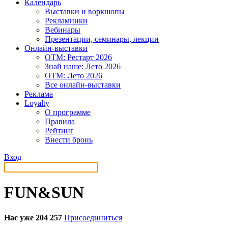
Календарь
Выставки и воркшопы
Рекламники
Вебинары
Презентации, семинары, лекции
Онлайн-выставки
OTM: Рестарт 2026
Знай наше: Лето 2026
OTM: Лето 2026
Все онлайн-выставки
Реклама
Loyalty
О программе
Правила
Рейтинг
Внести бронь
Вход
FUN&SUN
Нас уже 204 257
Присоединиться