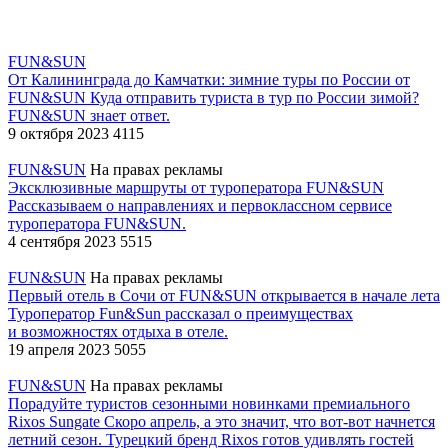
FUN&SUN
От Калининграда до Камчатки: зимние туры по России от
FUN&SUN
Куда отправить туриста в тур по России зимой?
FUN&SUN знает ответ.
9 октября 2023
4115
FUN&SUN
На правах рекламы
Эксклюзивные маршруты от туроператора FUN&SUN
Рассказываем о направлениях и первоклассном сервисе
туроператора FUN&SUN.
4 сентября 2023
5515
FUN&SUN
На правах рекламы
Первый отель в Сочи от FUN&SUN открывается в начале лета
Туроператор Fun&Sun рассказал о преимуществах
и возможностях отдыха в отеле.
19 апреля 2023
5055
FUN&SUN
На правах рекламы
Порадуйте туристов сезонными новинками премиального
Rixos Sungate
Скоро апрель, а это значит, что вот-вот начнется
летний сезон. Турецкий бренд Rixos готов удивлять гостей