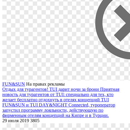
FUN&SUN
На правах рекламы
Отдых для турагентов! TUI дарит ночи за брони
Приятная
новость для турагентов от TUI: специально для тех, кто
желает бесплатно отдохнуть в отелях концепций TUI
FUN&SUN и TUI DAY&NIGHT Connected, туроператор
запустил программу лояльности, действующую по
фирменным отелям концепций на Кипре и в Турции.
29 июля 2019
3805