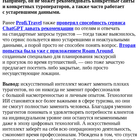
Например, он не может рекомендовать конкретные сайты
и конкретных туроператоров, а также часто работает
с устаревшими данными.
Ранее
Profi.Travel
также
проверял способность сервиса
ChatGPT давать рекомендации
по отелям и отвечать
на стандартные запросы туристов — тогда также выяснилось,
что сервис пользуется явно устаревшими и неактуальными
данными, а порой просто не способен понять вопрос.
Вторая
попытка была уже с приложением Roam Around
,
созданным специально для планирования экскурсий
и прогулок по время путешествий, — оно тоже зачастую
предлагает посетить либо закрытые, либо просто
несуществующие локации.
Вывод:
искусственный интеллект может заменить плохих
турагентов, но он никогда не заменит профессионалов
с большой насмотренностью и личным опытом. Технологии
ИИ становятся все более важными в сфере туризма, но они
не смогут полностью заменить человека. Благодаря умению
турагентов понимать и удовлетворять потребности клиентов
на индивидуальном уровне они останутся незаменимыми
даже в эпоху цифровых технологий. А искусственный
интеллект заберёт на себя всю операционную деятельность,
сэкономит время профессионалам. Убеждена в том, что спустя