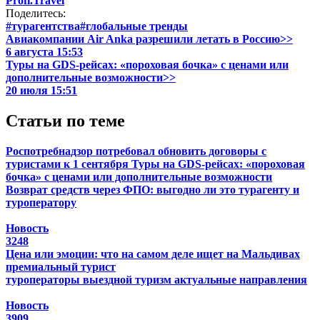
Profi.Travel
Поделитесь:
#турагентства
#глобальные тренды
Авиакомпании Air Anka разрешили летать в Россию>>
6 августа 15:53
Туры на GDS-рейсах: «пороховая бочка» с ценами или
дополнительные возможности>>
20 июля 15:51
Статьи по теме
Роспотребнадзор потребовал обновить договоры с
туристами к 1 сентября
Туры на GDS-рейсах: «пороховая
бочка» с ценами или дополнительные возможности
Возврат средств через ФПО: выгодно ли это турагенту и
туроператору
Новость
3248
Цена или эмоции: что на самом деле ищет на Мальдивах
премиальный турист
туроператоры
выездной туризм
актуальные направления
Новость
3909