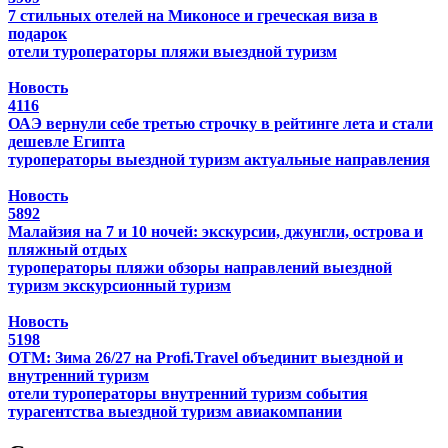
7 стильных отелей на Миконосе и греческая виза в
подарок
отели
туроператоры
пляжи
выездной туризм
Новость
4116
ОАЭ вернули себе третью строчку в рейтинге лета и стали
дешевле Египта
туроператоры
выездной туризм
актуальные направления
Новость
5892
Малайзия на 7 и 10 ночей: экскурсии, джунгли, острова и
пляжный отдых
туроператоры
пляжи
обзоры направлений
выездной
туризм
экскурсионный туризм
Новость
5198
ОТМ: Зима 26/27 на Profi.Travel объединит выездной и
внутренний туризм
отели
туроператоры
внутренний туризм
события
турагентства
выездной туризм
авиакомпании