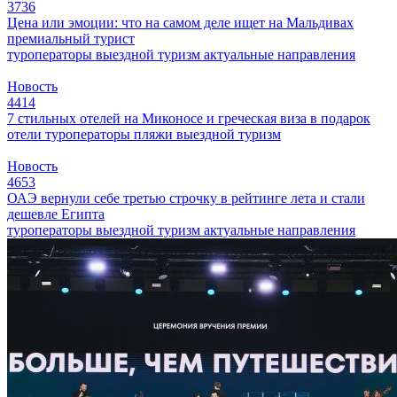
3736
Цена или эмоции: что на самом деле ищет на Мальдивах
премиальный турист
туроператоры
выездной туризм
актуальные направления
Новость
4414
7 стильных отелей на Миконосе и греческая виза в подарок
отели
туроператоры
пляжи
выездной туризм
Новость
4653
ОАЭ вернули себе третью строчку в рейтинге лета и стали
дешевле Египта
туроператоры
выездной туризм
актуальные направления