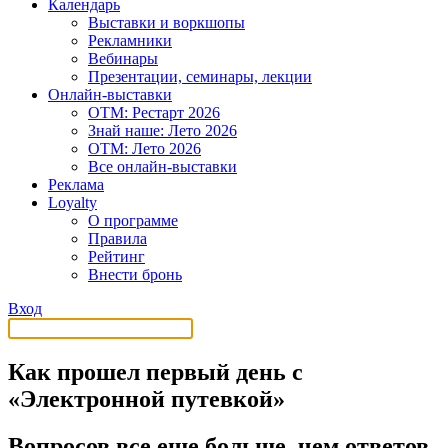
Календарь
Выставки и воркшопы
Рекламники
Вебинары
Презентации, семинары, лекции
Онлайн-выставки
OTM: Рестарт 2026
Знай наше: Лето 2026
OTM: Лето 2026
Все онлайн-выставки
Реклама
Loyalty
О программе
Правила
Рейтинг
Внести бронь
Вход
Как прошел первый день с
«Электронной путевкой»
Вопросов все еще больше, чем ответов,