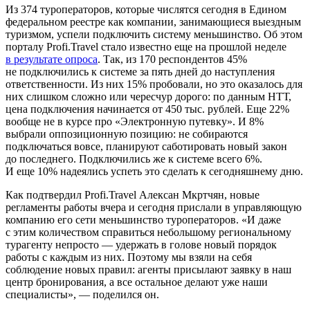
Из 374 туроператоров, которые числятся сегодня в Едином
федеральном реестре как компании, занимающиеся выездным
туризмом, успели подключить систему меньшинство. Об этом
порталу Profi.Travel стало известно еще на прошлой неделе
в результате опроса
. Так, из 170 респондентов 45%
не подключились к системе за пять дней до наступления
ответственности. Из них 15% пробовали, но это оказалось для
них слишком сложно или чересчур дорого: по данным НТТ,
цена подключения начинается от 450 тыс. рублей. Еще 22%
вообще не в курсе про «Электронную путевку». И 8%
выбрали оппозиционную позицию: не собираются
подключаться вовсе, планируют саботировать новый закон
до последнего. Подключились же к системе всего 6%.
И еще 10% надеялись успеть это сделать к сегодняшнему дню.
Как подтвердил Profi.Travel Алексан Мкртчян, новые
регламенты работы вчера и сегодня прислали в управляющую
компанию его сети меньшинство туроператоров. «И даже
с этим количеством справиться небольшому региональному
турагенту непросто — удержать в голове новый порядок
работы с каждым из них. Поэтому мы взяли на себя
соблюдение новых правил: агенты присылают заявку в наш
центр бронирования, а все остальное делают уже наши
специалисты», — поделился он.