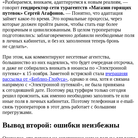
«Разбираемся, вникаем, адаптируемся к новым реалиям, —
говорит
гендиректор сети турагентств «Магазин горящих
путевок» Сергей Агафонов.
— Понятно, что адаптация
займет какое-то время. Это нормальные процессы, через
которые должен пройти рынок, чтобы стать еще более
прозрачным и цивилизованным. В целом туроператоры
подготовились: заблаговременно добавили необходимые поля
в личных кабинетах, и без их заполнения теперь бронь
не сделать».
При этом, как комментируют несетевые агентства,
большинство из них надеялись, что будет очередная отсрочка,
и даже не собирались вникать в нюансы по «Электронной
путевке» к 15 ноября. Заметной встряской стала
вчерашняя
рассылка от «Библио-Глобуса»
, однако и она, хотя и связана
напрямую с «Электронной путевкой», не была привязана
к сегодняшней дате. Поэтому ряд турфирм только сегодня
решил прояснить, как именно необходимо заполнять те или
иные поля в личных кабинетах. Поэтому телефонная и e-mail-
связь туроператоров в этот день работает с большими
перегрузками.
Вывод второй: ошибки неизбежны