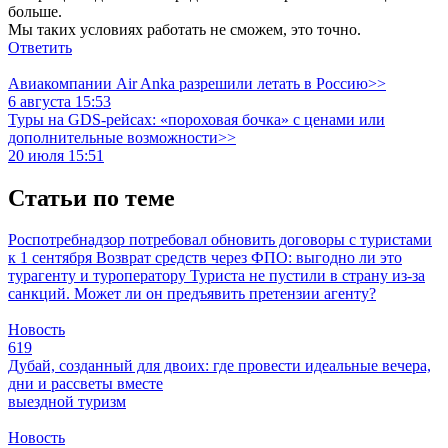
больше.
Мы таких условиях работать не сможем, это точно.
Ответить
Авиакомпании Air Anka разрешили летать в Россию>>
6 августа 15:53
Туры на GDS-рейсах: «пороховая бочка» с ценами или
дополнительные возможности>>
20 июля 15:51
Статьи по теме
Роспотребнадзор потребовал обновить договоры с туристами
к 1 сентября
Возврат средств через ФПО: выгодно ли это
турагенту и туроператору
Туриста не пустили в страну из-за
санкций. Может ли он предъявить претензии агенту?
Новость
619
Дубай, созданный для двоих: где провести идеальные вечера,
дни и рассветы вместе
выездной туризм
Новость