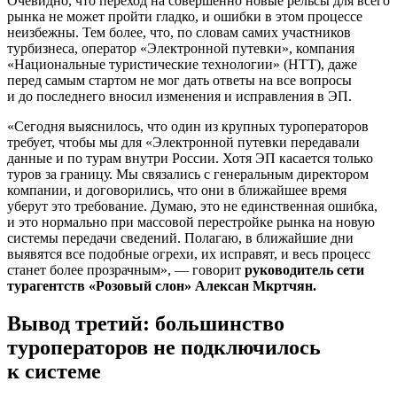
Очевидно, что переход на совершенно новые рельсы для всего
рынка не может пройти гладко, и ошибки в этом процессе
неизбежны. Тем более, что, по словам самих участников
турбизнеса, оператор «Электронной путевки», компания
«Национальные туристические технологии» (НТТ), даже
перед самым стартом не мог дать ответы на все вопросы
и до последнего вносил изменения и исправления в ЭП.
«Сегодня выяснилось, что один из крупных туроператоров
требует, чтобы мы для «Электронной путевки передавали
данные и по турам внутри России. Хотя ЭП касается только
туров за границу. Мы связались с генеральным директором
компании, и договорились, что они в ближайшее время
уберут это требование. Думаю, это не единственная ошибка,
и это нормально при массовой перестройке рынка на новую
системы передачи сведений. Полагаю, в ближайшие дни
выявятся все подобные огрехи, их исправят, и весь процесс
станет более прозрачным», — говорит
руководитель сети
турагентств «Розовый слон» Алексан Мкртчян.
Вывод третий: большинство
туроператоров не подключилось
к системе