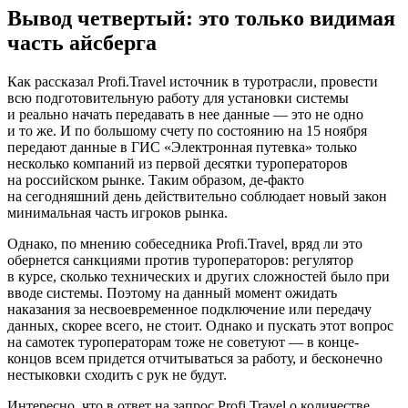
Вывод четвертый: это только видимая
часть айсберга
Как рассказал Profi.Travel источник в туротрасли, провести
всю подготовительную работу для установки системы
и реально начать передавать в нее данные — это не одно
и то же. И по большому счету по состоянию на 15 ноября
передают данные в ГИС «Электронная путевка» только
несколько компаний из первой десятки туроператоров
на российском рынке. Таким образом, де-факто
на сегодняшний день действительно соблюдает новый закон
минимальная часть игроков рынка.
Однако, по мнению собеседника Profi.Travel, вряд ли это
обернется санкциями против туроператоров: регулятор
в курсе, сколько технических и других сложностей было при
вводе системы. Поэтому на данный момент ожидать
наказания за несвоевременное подключение или передачу
данных, скорее всего, не стоит. Однако и пускать этот вопрос
на самотек туроператорам тоже не советуют — в конце-
концов всем придется отчитываться за работу, и бесконечно
нестыковки сходить с рук не будут.
Интересно, что в ответ на запрос Profi.Travel о количестве