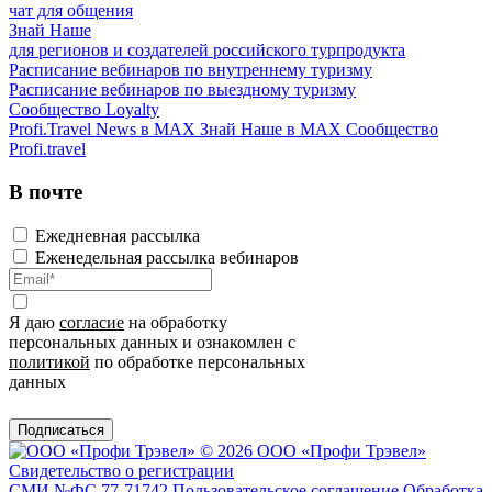
чат для общения
Знай Наше
для регионов и создателей российского турпродукта
Расписание вебинаров по внутреннему туризму
Расписание вебинаров по выездному туризму
Сообщество Loyalty
Profi.Travel News в MAX
Знай Наше в MAX
Сообщество
Profi.travel
В почте
Ежедневная рассылка
Еженедельная рассылка вебинаров
Я даю
согласие
на обработку
персональных данных и ознакомлен с
политикой
по обработке персональных
данных
Подписаться
© 2026 ООО «Профи Трэвeл»
Свидетельство о регистрации
СМИ №ФС 77-71742
Пользовательское соглашение
Обработка