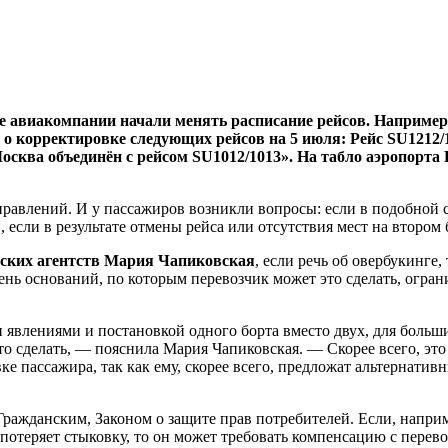
скве авиакомпании начали менять расписание рейсов. Наприме
о корректировке следующих рейсов на 5 июля: Рейс SU1212
сква объединён с рейсом SU1012/1013». На табло аэропорта 
авлений. И у пассажиров возникли вопросы: если в подобной си
 если в результате отмены рейса или отсутствия мест на втором
ских агентств Мария Чапиковская
, если речь об овербукинге
ечень оснований, по которым перевозчик может это сделать, огр
явлениями и постановкой одного борта вместо двух, для больши
это сделать, — пояснила Мария Чапиковская. — Скорее всего, эт
ке пассажира, так как ему, скорее всего, предложат альтернатив
Гражданским, Законом о защите прав потребителей. Если, напри
потеряет стыковку, то он может требовать компенсацию с перево