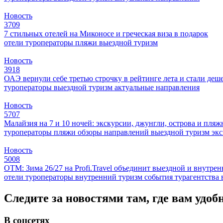
Новость
3709
7 стильных отелей на Миконосе и греческая виза в подарок
отели
туроператоры
пляжи
выездной туризм
Новость
3918
ОАЭ вернули себе третью строчку в рейтинге лета и стали деш
туроператоры
выездной туризм
актуальные направления
Новость
5707
Малайзия на 7 и 10 ночей: экскурсии, джунгли, острова и пля
туроператоры
пляжи
обзоры направлений
выездной туризм
эк
Новость
5008
ОТМ: Зима 26/27 на Profi.Travel объединит выездной и внутре
отели
туроператоры
внутренний туризм
события
турагентства
Следите за новостями там, где вам удоб
В соцсетях