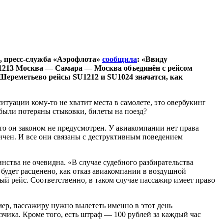
р, пресс-служба «Аэрофлота»
сообщила
: «Ввиду
/1213 Москва — Самара — Москва объединён с рейсом
Шереметьево рейсы SU1212 и SU1024 значатся, как
туации кому-то не хватит места в самолете, это овербукинг
 были потеряны стыковки, билеты на поезд?
, то он законом не предусмотрен. У авиакомпании нет права
аничен. И все они связаны с деструктивным поведением
нства не очевидна. «В случае судебного разбирательства
о будет расценено, как отказ авиакомпании в воздушной
ный рейс. Соответственно, в таком случае пассажир имеет право
мер, пассажиру нужно вылететь именно в этот день
зчика. Кроме того, есть штраф — 100 рублей за каждый час