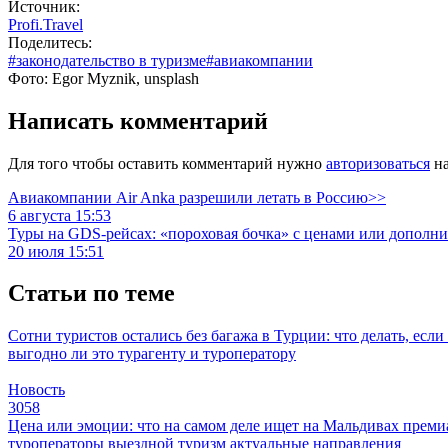
Источник:
Profi.Travel
Поделитесь:
#законодательство в туризме
#авиакомпании
Фото: Egor Myznik, unsplash
Написать комментарий
Для того чтобы оставить комментарий нужно
авторизоваться
на
Авиакомпании Air Anka разрешили летать в Россию>>
6 августа 15:53
Туры на GDS-рейсах: «пороховая бочка» с ценами или дополн
20 июля 15:51
Статьи по теме
Сотни туристов остались без багажа в Турции: что делать, есл
выгодно ли это турагенту и туроператору
Новость
3058
Цена или эмоции: что на самом деле ищет на Мальдивах прем
туроператоры
выездной туризм
актуальные направления