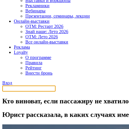
Выставки и воркшопы
Рекламники
Вебинары
Презентации, семинары, лекции
Онлайн-выставки
OTM: Рестарт 2026
Знай наше: Лето 2026
OTM: Лето 2026
Все онлайн-выставки
Реклама
Loyalty
О программе
Правила
Рейтинг
Внести бронь
Вход
Кто виноват, если пассажиру не хватило
Юрист рассказала, в каких случаях им