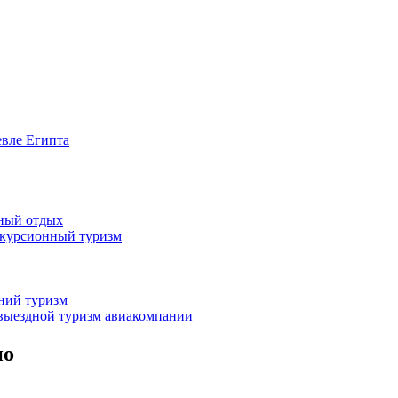
евле Египта
жный отдых
скурсионный туризм
нний туризм
выездной туризм
авиакомпании
но