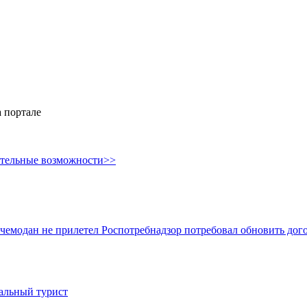
 портале
ительные возможности>>
и чемодан не прилетел
Роспотребнадзор потребовал обновить дого
иальный турист