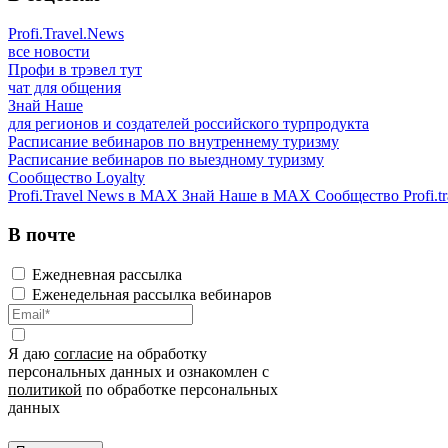
Profi.Travel.News
все новости
Профи в трэвел тут
чат для общения
Знай Наше
для регионов и создателей российского турпродукта
Расписание вебинаров по внутреннему туризму
Расписание вебинаров по выездному туризму
Сообщество Loyalty
Profi.Travel News в MAX
Знай Наше в MAX
Сообщество Profi.tr
В почте
Ежедневная рассылка
Еженедельная рассылка вебинаров
Я даю
согласие
на обработку
персональных данных и ознакомлен с
политикой
по обработке персональных
данных