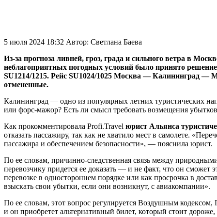
5 июля 2024 18:32
Автор:
Светлана Баева
Из-за прогноза ливней, гроз, града и сильного ветра в Мо
неблагоприятных погодных условий было принято решение 
SU1214/1215. Рейс SU1024/1025 Москва — Калининград — Мо
отмененные.
Калининград — одно из популярных летних туристических напр
или форс-мажор? Есть ли смысл требовать возмещения убытков,
Как прокомментировала Profi.Travel
юрист Альянса туристиче
отказать пассажиру, так как не хватило мест в самолете. «Пер
пассажира и обеспечением безопасности», — пояснила юрист.
По ее словам, причинно-следственная связь между природными 
перевозчику придется ее доказать — и не факт, что он сможет 
перевозке в одностороннем порядке или как просрочка в достав
взыскать свои убытки, если они возникнут, с авиакомпании».
По ее словам, этот вопрос регулируется Воздушным кодексом, 
и он приобретет альтернативный билет, который стоит дороже, 