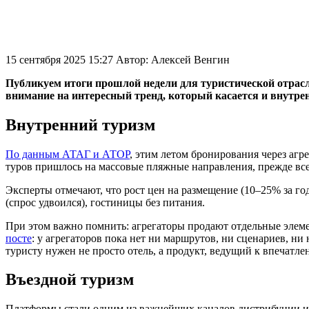
15 сентября 2025 15:27
Автор:
Алексей Венгин
Публикуем итоги прошлой недели для туристической отра
внимание на интересный тренд, который касается и внутрен
Внутренний туризм
По данным АТАГ и АТОР
, этим летом бронирования через аг
туров пришлось на массовые пляжные направления, прежде всег
Эксперты отмечают, что рост цен на размещение (10–25% за го
(спрос удвоился), гостиницы без питания.
При этом важно помнить: агрегаторы продают отдельные элем
посте
: у агрегаторов пока нет ни маршрутов, ни сценариев, 
туристу нужен не просто отель, а продукт, ведущий к впечатле
Въездной туризм
Платформы стали одним из важнейших каналов дистрибуции и 