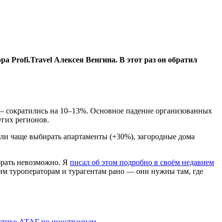
ра Profi.Travel Алексея Венгина. В этот раз он обратил
 — сократились на 10–13%. Основное падение организованных
угих регионов.
тали чаще выбирать апартаменты (+30%), загородные дома
брать невозможно. Я
писал об этом подробно в своём недавнем
им туроператорам и турагентам рано — они нужны там, где
истике АТАГ по иностранцам
.