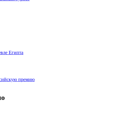
евле Египта
оссийскую премию
но