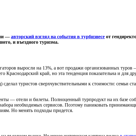
сли —
авторский взгляд на события в турбизнесе
от гендиректо
него, и въездного туризма.
регаторов выросли на 13%, а вот продажи организованных туров
о Краснодарский край, но эта тенденция показательна и для др
д) сделал туристов сверхчувствительными к стоимости: семьи с
енты — отели и билеты. Полноценный турпродукт на их базе со
ни набора необходимых сервисов. Поэтому паниковать принимающ
ниям. Но менять подходы придется.
на въездном рынке. Не менее интересная картина видна
в стат