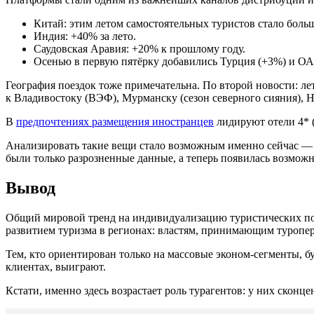
Китай: этим летом самостоятельных туристов стало больш
Индия: +40% за лето.
Саудовская Аравия: +20% к прошлому году.
Осенью в первую пятёрку добавились Турция (+3%) и ОА
География поездок тоже примечательна. По второй новости: ле
к Владивостоку (ВЭФ), Мурманску (сезон северного сияния), 
В
предпочтениях размещения иностранцев
лидируют отели 4* (
Анализировать такие вещи стало возможным именно сейчас — 
были только разрозненные данные, а теперь появилась возможно
Вывод
Общий мировой тренд на индивидуализацию туристических поток
развитием туризма в регионах: властям, принимающим туропер
Тем, кто ориентирован только на массовые эконом-сегменты, б
клиентах, выиграют.
Кстати, именно здесь возрастает роль турагентов: у них сконц