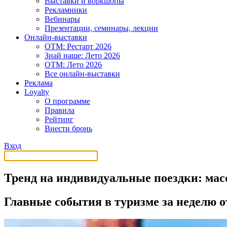
Выставки и воркшопы
Рекламники
Вебинары
Презентации, семинары, лекции
Онлайн-выставки
OTM: Рестарт 2026
Знай наше: Лето 2026
OTM: Лето 2026
Все онлайн-выставки
Реклама
Loyalty
О программе
Правила
Рейтинг
Внести бронь
Вход
Тренд на индивидуальные поездки: мас
Главные события в туризме за неделю о