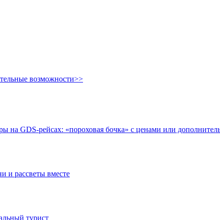
ительные возможности>>
ры на GDS-рейсах: «пороховая бочка» с ценами или дополните
ни и рассветы вместе
иальный турист