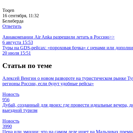
Toqen
16 сентября, 11:32
Белиберда
Ответить
Авиакомпании Air Anka разрешили летать в Россию>>
6 августа 15:53
Туры на GDS-рейсах: «пороховая бочка» с ценами или дополн
20 июля 15:51
Статьи по теме
Алексей Венгин о новом развороте на туристическом рынке
Ту
регионы России, если будут удобные рейсы»
Новость
956
Дубай, созданный для двоих: где провести идеальные вечера, д
выездной туризм
Новость
3990
Цена или эмоции: что на самом деле ищет на Мальдивах прем