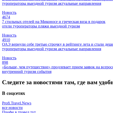
туроператоры
выездной туризм
актуальные направления
Новость
4674
7 стильных отелей на Миконосе и греческая виза в подарок
отели
туроператоры
пляжи
выездной туризм
Новость
4910
ОАЭ вернули себе третью строчку в рейтинге лета и стали деш
туроператоры
выездной туризм
актуальные направления
Новость
898
«Больше, чем путешествие» продлевает прием заявок на всер
внутренний туризм
события
Следите за новостями там, где вам удоб
В соцсетях
Profi.Travel.News
все новости
Профи в трэвел тут