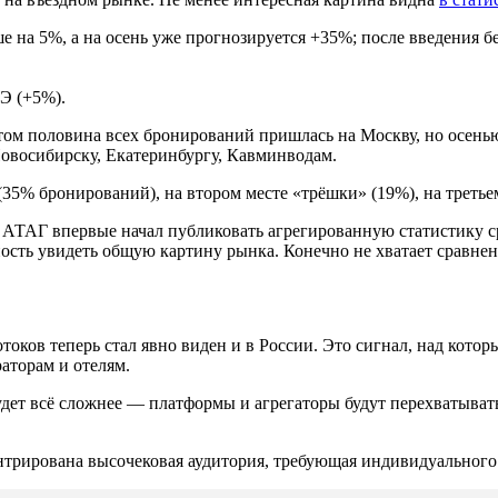
е на 5%, а на осень уже прогнозируется +35%; после введения б
Э (+5%).
том половина всех бронирований пришлась на Москву, но осенью 
Новосибирску, Екатеринбургу, Кавминводам.
35% бронирований), на втором месте «трёшки» (19%), на третье
АТАГ впервые начал публиковать агрегированную статистику ср
сть увидеть общую картину рынка. Конечно не хватает сравнения
ов теперь стал явно виден и в России. Это сигнал, над которым
аторам и отелям.
удет всё сложнее — платформы и агрегаторы будут перехватывать
ентрирована высочековая аудитория, требующая индивидуального 