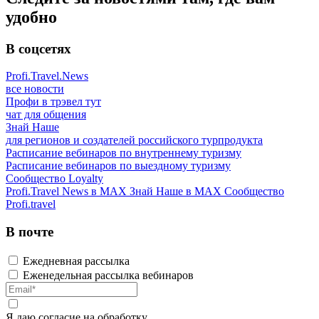
удобно
В соцсетях
Profi.Travel.News
все новости
Профи в трэвел тут
чат для общения
Знай Наше
для регионов и создателей российского турпродукта
Расписание вебинаров по внутреннему туризму
Расписание вебинаров по выездному туризму
Сообщество Loyalty
Profi.Travel News в MAX
Знай Наше в MAX
Сообщество
Profi.travel
В почте
Ежедневная рассылка
Еженедельная рассылка вебинаров
Я даю
согласие
на обработку