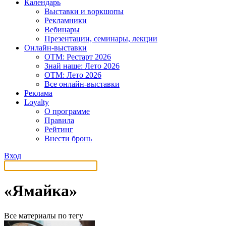
Календарь
Выставки и воркшопы
Рекламники
Вебинары
Презентации, семинары, лекции
Онлайн-выставки
OTM: Рестарт 2026
Знай наше: Лето 2026
OTM: Лето 2026
Все онлайн-выставки
Реклама
Loyalty
О программе
Правила
Рейтинг
Внести бронь
Вход
«Ямайка»
Все материалы по тегу