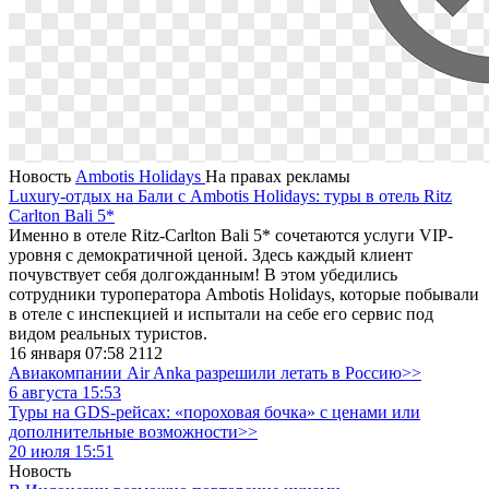
Новость
Ambotis Holidays
На правах рекламы
Luxury-отдых на Бали с Ambotis Holidays: туры в отель Ritz
Carlton Bali 5*
Именно в отеле Ritz-Carlton Bali 5* сочетаются услуги VIP-
уровня с демократичной ценой. Здесь каждый клиент
почувствует себя долгожданным! В этом убедились
сотрудники туроператора Ambotis Holidays, которые побывали
в отеле с инспекцией и испытали на себе его сервис под
видом реальных туристов.
16 января 07:58
2112
Авиакомпании Air Anka разрешили летать в Россию>>
6 августа 15:53
Туры на GDS-рейсах: «пороховая бочка» с ценами или
дополнительные возможности>>
20 июля 15:51
Новость