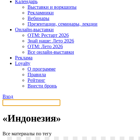
Календарь
Выставки и воркшопы
Рекламники
Вебинары
Презентации, семинары, лекции
Онлайн-выставки
OTM: Рестарт 2026
Знай наше: Лето 2026
OTM: Лето 2026
Все онлайн-выставки
Реклама
Loyalty
О программе
Правила
Рейтинг
Внести бронь
Вход
«Индонезия»
Все материалы по тегу