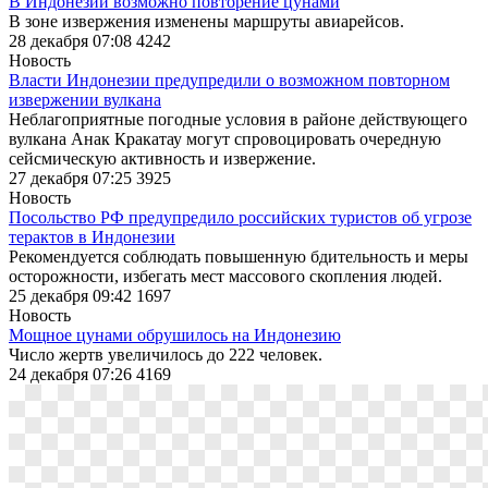
В Индонезии возможно повторение цунами
В зоне извержения изменены маршруты авиарейсов.
28 декабря 07:08
4242
Новость
Власти Индонезии предупредили о возможном повторном
извержении вулкана
Неблагоприятные погодные условия в районе действующего
вулкана Анак Кракатау могут спровоцировать очередную
сейсмическую активность и извержение.
27 декабря 07:25
3925
Новость
Посольство РФ предупредило российских туристов об угрозе
терактов в Индонезии
Рекомендуется соблюдать повышенную бдительность и меры
осторожности, избегать мест массового скопления людей.
25 декабря 09:42
1697
Новость
Мощное цунами обрушилось на Индонезию
Число жертв увеличилось до 222 человек.
24 декабря 07:26
4169