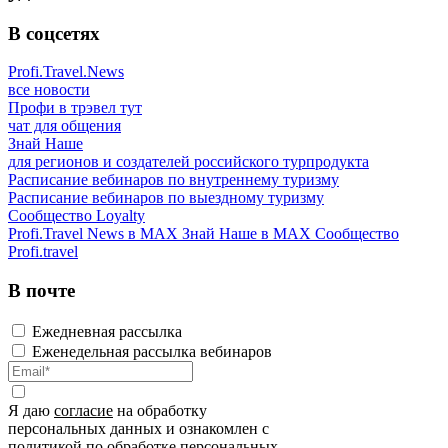
В соцсетях
Profi.Travel.News
все новости
Профи в трэвел тут
чат для общения
Знай Наше
для регионов и создателей российского турпродукта
Расписание вебинаров по внутреннему туризму
Расписание вебинаров по выездному туризму
Сообщество Loyalty
Profi.Travel News в MAX
Знай Наше в MAX
Сообщество
Profi.travel
В почте
Ежедневная рассылка
Еженедельная рассылка вебинаров
Я даю
согласие
на обработку
персональных данных и ознакомлен с
политикой
по обработке персональных