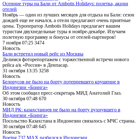
Осенние туры на Бали от Ambotis Holidays: полетка, акции
отелей
Ноябрь — один из лучших месяцев для отдыха на Бали: сезон
дождей еще не начался, а отели предлагают очень приятные
цены. Туроператор Ambotis Holidays предлагает вашим
туристам двухнедельные туры в ноябре-декабре. Изучаем
полетную программу и бонусы от отелей-партнеров!
7 ноября 07:25
3474
Новость
Бали встретил новый рейс из Москвы
Делимся фоторепортажем с торжественной встречи нового
рейса а/к «Россия» в Денпасар.
31 октября 13:35
3258
Новость
Белорусов не было на борту потерпевшего крушение в
Индонезии «Боинга»
Об этом сообщил пресс-секретарь МИД Анатолий Глаз.
30 октября 07:48
670
Новость
МИД РК: казахстанцев не было на борту рухнувшего в
Индонезии «Боинга»
Посольство Казахстана в Индонезии связалось с МЧС страны.
30 октября 07:48
645
Новость
Boeing 737 MAX разбился в Индонезии