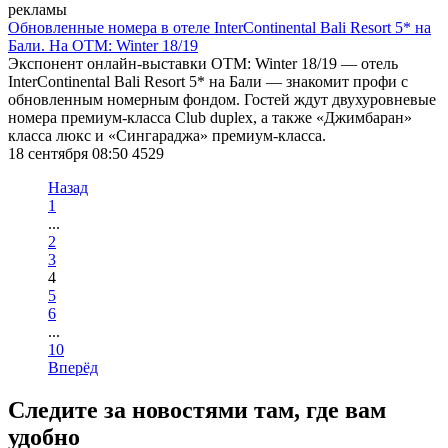
рекламы
Обновленные номера в отеле InterContinental Bali Resort 5* на
Бали. На OTM: Winter 18/19
Экспонент онлайн-выставки OTM: Winter 18/19 — отель
InterContinental Bali Resort 5* на Бали — знакомит профи с
обновленным номерным фондом. Гостей ждут двухуровневые
номера премиум-класса Сlub duplex, а также «Джимбаран»
класса люкс и «Сингараджа» премиум-класса.
18 сентября 08:50
4529
Назад
1
...
2
3
4
5
6
...
10
Вперёд
Следите за новостями там, где вам
удобно