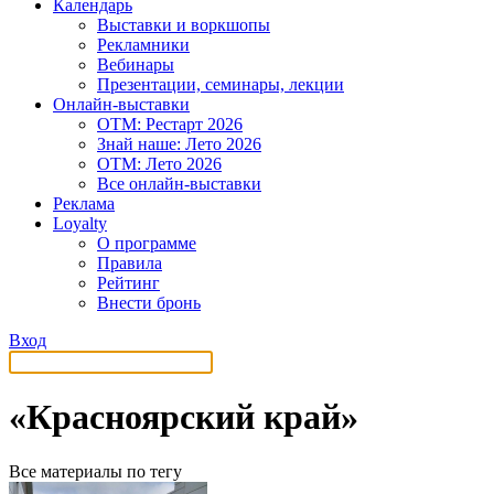
Календарь
Выставки и воркшопы
Рекламники
Вебинары
Презентации, семинары, лекции
Онлайн-выставки
OTM: Рестарт 2026
Знай наше: Лето 2026
OTM: Лето 2026
Все онлайн-выставки
Реклама
Loyalty
О программе
Правила
Рейтинг
Внести бронь
Вход
«Красноярский край»
Все материалы по тегу