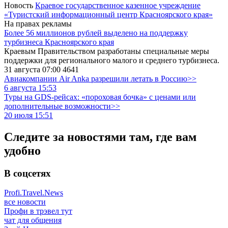
Новость
Краевое государственное казенное учреждение
«Туристский информационный центр Красноярского края»
На правах рекламы
Более 56 миллионов рублей выделено на поддержку
турбизнеса Красноярского края
Краевым Правительством разработаны специальные меры
поддержки для регионального малого и среднего турбизнеса.
31 августа 07:00
4641
Авиакомпании Air Anka разрешили летать в Россию>>
6 августа 15:53
Туры на GDS-рейсах: «пороховая бочка» с ценами или
дополнительные возможности>>
20 июля 15:51
Следите за новостями там, где вам
удобно
В соцсетях
Profi.Travel.News
все новости
Профи в трэвел тут
чат для общения