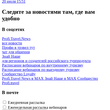
20 июля 15:51
Следите за новостями там, где вам
удобно
В соцсетях
Profi.Travel.News
все новости
Профи в трэвел тут
чат для общения
Знай Наше
для регионов и создателей российского турпродукта
Расписание вебинаров по внутреннему туризму
Расписание вебинаров по выездному туризму
Сообщество Loyalty
Profi.Travel News в MAX
Знай Наше в MAX
Сообщество
Profi.travel
В почте
Ежедневная рассылка
Еженедельная рассылка вебинаров