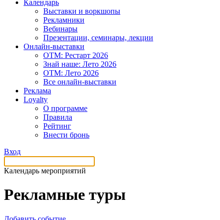
Календарь
Выставки и воркшопы
Рекламники
Вебинары
Презентации, семинары, лекции
Онлайн-выставки
OTM: Рестарт 2026
Знай наше: Лето 2026
OTM: Лето 2026
Все онлайн-выставки
Реклама
Loyalty
О программе
Правила
Рейтинг
Внести бронь
Вход
Календарь мероприятий
Рекламные туры
Добавить событие