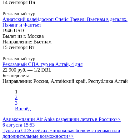
14
сентября
Пн
Рекламный тур
Азиатский калейдоскоп Спейс Тревел: Вьетнам в деталях.
Нячанг и Фантьет
1946 USD
Вылет из г. Москва
Направление: Вьетнам
15
сентября
Вт
Рекламный тур
Рекламный СПА-тур на Алтай, 4 дня
22 900 руб. — 1/2 DBL
Без перелета
Направление: Россия, Алтайский край, Республика Алтай
1
2
3
Вперёд
Авиакомпании Air Anka разрешили летать в Россию>>
6 августа 15:53
Туры на GDS-рейсах: «пороховая бочка» с ценами или
дополнительные возможности>>