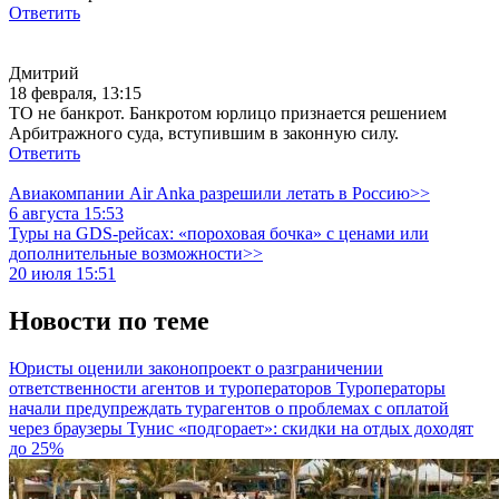
Ответить
Дмитрий
18 февраля, 13:15
ТО не банкрот. Банкротом юрлицо признается решением
Арбитражного суда, вступившим в законную силу.
Ответить
Авиакомпании Air Anka разрешили летать в Россию>>
6 августа 15:53
Туры на GDS-рейсах: «пороховая бочка» с ценами или
дополнительные возможности>>
20 июля 15:51
Новости по теме
Юристы оценили законопроект о разграничении
ответственности агентов и туроператоров
Туроператоры
начали предупреждать турагентов о проблемах с оплатой
через браузеры
Тунис «подгорает»: скидки на отдых доходят
до 25%