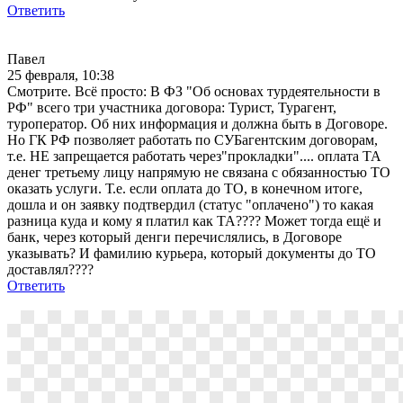
Ответить
Павел
25 февраля, 10:38
Смотрите. Всё просто: В ФЗ "Об основах турдеятельности в
РФ" всего три участника договора: Турист, Турагент,
туроператор. Об них информация и должна быть в Договоре.
Но ГК РФ позволяет работать по СУБагентским договорам,
т.е. НЕ запрещается работать через"прокладки".... оплата ТА
денег третьему лицу напрямую не связана с обязанностью ТО
оказать услуги. Т.е. если оплата до ТО, в конечном итоге,
дошла и он заявку подтвердил (статус "оплачено") то какая
разница куда и кому я платил как ТА???? Может тогда ещё и
банк, через который денги перечислялись, в Договоре
указывать? И фамилию курьера, который документы до ТО
доставлял????
Ответить