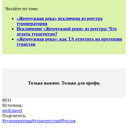
Читайте по теме:
«Жемчужная река» исключена из реестра
туроператоров
Исключение «Жемчужной реки» из реестра: Что
делать турагентам?
«Жемчужная река»: как ТА ответить на претензии
туристов
Только важное. Только для профи.​
8031
Источник:
profi.travel
Поделитесь:
#туроператоры
#турагентства
#Россия