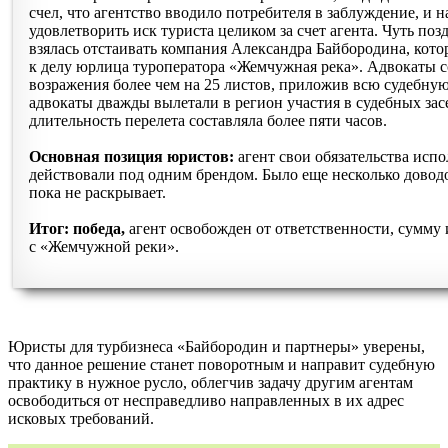
счел, что агентство вводило потребителя в заблуждение, и 
удовлетворить иск туриста целиком за счет агента. Чуть по
взялась отстаивать компания Александра Байбородина, кото
к делу юрлица туроператора «Жемчужная река». Адвокаты 
возражения более чем на 25 листов, приложив всю судебную
адвокаты дважды вылетали в регион участия в судебных засе
длительность перелета составляла более пяти часов.
Основная позиция юристов:
агент свои обязательства исп
действовали под одним брендом. Было еще несколько довод
пока не раскрывает.
Итог: победа,
агент освобожден от ответственности, сумму 
с «Жемчужной реки».
Юристы для турбизнеса «Байбородин и партнеры» уверены,
что данное решение станет поворотным и направит судебную
практику в нужное русло, облегчив задачу другим агентам
освободиться от несправедливо направленных в их адрес
исковых требований.