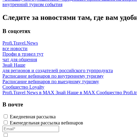
внутренний туризм
события
Следите за новостями там, где вам удоб
В соцсетях
Profi.Travel.News
все новости
Профи в трэвел тут
чат для общения
Знай Наше
для регионов и создателей российского турпродукта
Расписание вебинаров по внутреннему туризму
Расписание вебинаров по выездному туризму
Сообщество Loyalty
Profi.Travel News в MAX
Знай Наше в MAX
Сообщество Profi.tr
В почте
Ежедневная рассылка
Еженедельная рассылка вебинаров