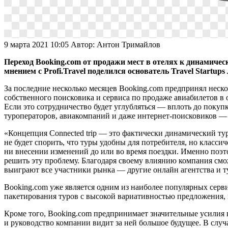
9 марта 2021 10:05
Автор:
Антон Тримайлов
Переход Booking.com от продажи мест в отелях к динамичес
мнением с Profi.Travel поделился основатель Travel Startups
За последние несколько месяцев Booking.com предпринял неск
собственного поисковика и сервиса по продаже авиабилетов в 
Если это сотрудничество будет углубляться — вплоть до покуп
туроператоров, авиакомпаний и даже интернет-поисковиков — 
«Концепция Connected trip — это фактически динамический тур
не будет спорить, что туры удобны для потребителя, но класс
ни внесении изменений до или во время поездки. Именно поэто
решить эту проблему. Благодаря своему влиянию компания смо
выиграют все участники рынка — другие онлайн агентства и т
Booking.com уже является одним из наиболее популярных серв
пакетирования туров с высокой вариативностью предложения, 
Кроме того, Booking.com предпринимает значительные усилия
и руководство компании видит за ней большое будущее. В слу