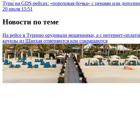
Туры на GDS-рейсах: «пороховая бочка» с ценами или дополн
20 июля 15:51
Новости по теме
На рейсе в Турцию орудовали мошенники, а с интернет-оплат
круизы из Шанхая отменяются или сокращаются