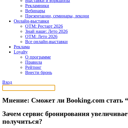
Выставки и воркшопы
Рекламники
Вебинары
Презентации, семинары, лекции
Онлайн-выставки
OTM: Рестарт 2026
Знай наше: Лето 2026
OTM: Лето 2026
Все онлайн-выставки
Реклама
Loyalty
О программе
Правила
Рейтинг
Внести бронь
Вход
Мнение: Сможет ли Booking.com стать “
Зачем сервис бронирования увеличивает
получиться?