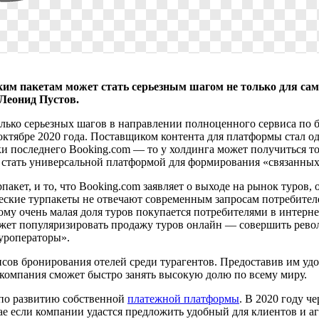
ким пакетам может стать серьезным шагом не только для само
 Леонид Пустов.
олько серьезных шагов в направлении полноценного сервиса по
октябре 2020 года. Поставщиком контента для платформы стал оди
ки последнего Booking.com — то у холдинга может получиться то
стать универсальной платформой для формирования «связанных пу
пакет, и то, что Booking.com заявляет о выходе на рынок туров
ические турпакеты не отвечают современным запросам потребител
му очень малая доля туров покупается потребителями в интернет
жет популяризировать продажу туров онлайн — совершить револю
уроператоры».
исов бронирования отелей среди турагентов. Предоставив им у
компания сможет быстро занять высокую долю по всему миру.
 по развитию собственной
платежной платформы
. В 2020 году ч
чае если компании удастся предложить удобный для клиентов и 