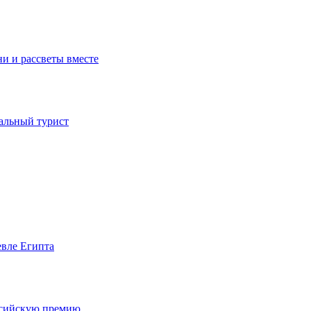
ни и рассветы вместе
иальный турист
евле Египта
оссийскую премию