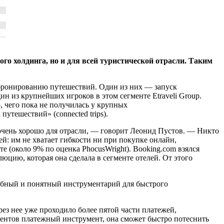
го холдинга, но и для всей туристической отрасли. Таким
 бронированию путешествий. Один из них — запуск
н из крупнейших игроков в этом сегменте Etraveli Group.
, чего пока не получилась у крупных
тешествий» (connected trips).
, очень хорошо для отрасли, — говорит Леонид Пустов. — Никто
ей: им не хватает гибкости ни при покупке онлайн,
е (около 9% по оценка PhocusWright). Booking.com взялся
цию, которая она сделала в сегменте отелей. От этого
добный и понятный инструментарий для быстрого
ерез нее уже проходило более пятой части платежей,
агентов платежный инструмент, она сможет быстро потеснить