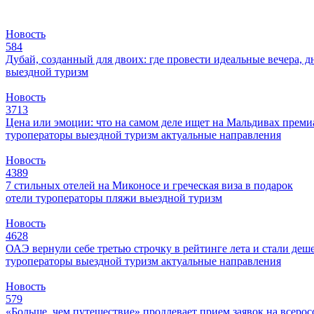
Новость
584
Дубай, созданный для двоих: где провести идеальные вечера, д
выездной туризм
Новость
3713
Цена или эмоции: что на самом деле ищет на Мальдивах прем
туроператоры
выездной туризм
актуальные направления
Новость
4389
7 стильных отелей на Миконосе и греческая виза в подарок
отели
туроператоры
пляжи
выездной туризм
Новость
4628
ОАЭ вернули себе третью строчку в рейтинге лета и стали деш
туроператоры
выездной туризм
актуальные направления
Новость
579
«Больше, чем путешествие» продлевает прием заявок на всер