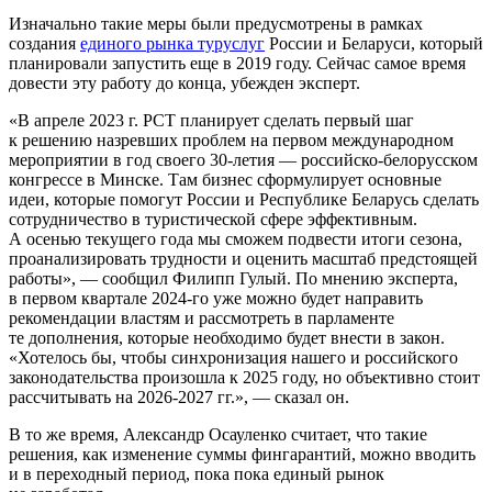
Изначально такие меры были предусмотрены в рамках
создания
единого рынка туруслуг
России и Беларуси, который
планировали запустить еще в 2019 году. Сейчас самое время
довести эту работу до конца, убежден эксперт.
«В апреле 2023 г. РСТ планирует сделать первый шаг
к решению назревших проблем на первом международном
мероприятии в год своего
30-летия —
российско-белорусском
конгрессе в Минске. Там бизнес сформулирует основные
идеи, которые помогут России и Республике Беларусь сделать
сотрудничество в туристической сфере эффективным.
А осенью текущего года мы сможем подвести итоги сезона,
проанализировать трудности и оценить масштаб предстоящей
работы», — сообщил Филипп Гулый. По мнению эксперта,
в первом квартале
2024-го
уже можно будет направить
рекомендации властям и рассмотреть в парламенте
те дополнения, которые необходимо будет внести в закон.
«Хотелось бы, чтобы синхронизация нашего и российского
законодательства произошла к 2025 году, но объективно стоит
рассчитывать на
2026-2027 гг.», —
сказал он.
В то же время, Александр Осауленко считает, что такие
решения, как изменение суммы фингарантий, можно вводить
и в переходный период, пока пока единый рынок