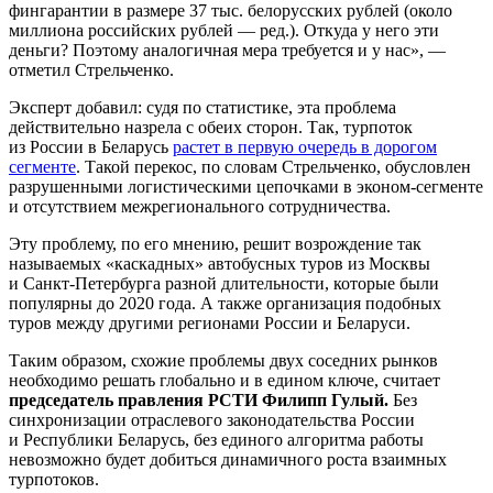
фингарантии в размере 37 тыс. белорусских рублей (около
миллиона российских рублей — ред.). Откуда у него эти
деньги? Поэтому аналогичная мера требуется и у нас», —
отметил Стрельченко.
Эксперт добавил: судя по статистике, эта проблема
действительно назрела с обеих сторон. Так, турпоток
из России в Беларусь
растет в первую очередь в дорогом
сегменте
. Такой перекос, по словам Стрельченко, обусловлен
разрушенными логистическими цепочками в эконом-сегменте
и отсутствием межрегионального сотрудничества.
Эту проблему, по его мнению, решит возрождение так
называемых «каскадных» автобусных туров из Москвы
и Санкт-Петербурга разной длительности, которые были
популярны до 2020 года. А также организация подобных
туров между другими регионами России и Беларуси.
Таким образом, схожие проблемы двух соседних рынков
необходимо решать глобально и в едином ключе, считает
председатель правления РСТИ Филипп Гулый.
Без
синхронизации отраслевого законодательства России
и Республики Беларусь, без единого алгоритма работы
невозможно будет добиться динамичного роста взаимных
турпотоков.