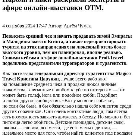
эфире онлайн-выставки ОТМ.
4 сентября 2024 17:47
Автор:
Артём Чумак
Повысить средний чек и начать продавать зимой Эмираты
и Мальдивы вместо Египта, а также переориентировать
туриста на этих направлениях на люксовый отель более
высокого уровня, чем он планировал, вполне реально.
Своими кейсами в эфире онлайн-выставки Profi.Travel
поделились представители туроператоров и турагентств.
Как рассказала
генеральный директор турагентства Magico
Travel Кристина Царукян
, лучше всего работают
на повышение среднего чека и продажи люкса личные
знакомства, завязанные в любом клубе по интересам — это
может быть гольф, йога или подобное хобби. Подойдет
и любое другое сообщество. «Вот у меня нет собачки,
но если бы была, я бы обязательно нашла себе клиентов среди
других собачников. Они очень контактные люди, там всегда
есть возможность завязать дружескую беседу. Но можно и без
питомца легко обойтись. Детские площадки, детские сады,
школы — словом, все места, где есть мамы с детьми, —
идеальное место для того, чтобы найти клиентов под продажи