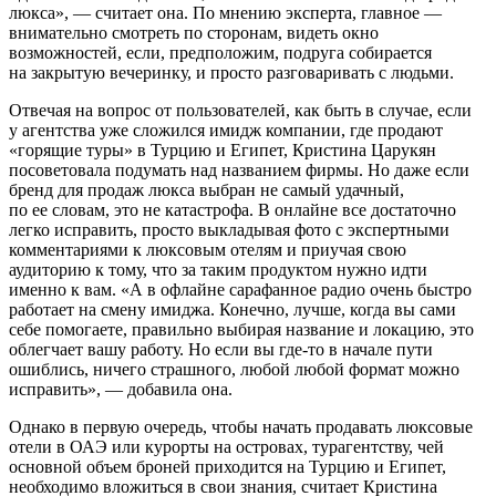
люкса», — считает она. По мнению эксперта, главное —
внимательно смотреть по сторонам, видеть окно
возможностей, если, предположим, подруга собирается
на закрытую вечеринку, и просто разговаривать с людьми.
Отвечая на вопрос от пользователей, как быть в случае, если
у агентства уже сложился имидж компании, где продают
«горящие туры» в Турцию и Египет, Кристина Царукян
посоветовала подумать над названием фирмы. Но даже если
бренд для продаж люкса выбран не самый удачный,
по ее словам, это не катастрофа. В онлайне все достаточно
легко исправить, просто выкладывая фото с экспертными
комментариями к люксовым отелям и приучая свою
аудиторию к тому, что за таким продуктом нужно идти
именно к вам. «А в офлайне сарафанное радио очень быстро
работает на смену имиджа. Конечно, лучше, когда вы сами
себе помогаете, правильно выбирая название и локацию, это
облегчает вашу работу. Но если вы где-то в начале пути
ошиблись, ничего страшного, любой любой формат можно
исправить», — добавила она.
Однако в первую очередь, чтобы начать продавать люксовые
отели в ОАЭ или курорты на островах, турагентству, чей
основной объем броней приходится на Турцию и Египет,
необходимо вложиться в свои знания, считает Кристина