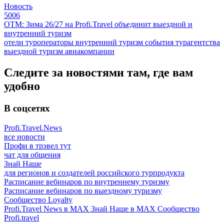
Новость
5006
ОТМ: Зима 26/27 на Profi.Travel объединит выездной и
внутренний туризм
отели
туроператоры
внутренний туризм
события
турагентства
выездной туризм
авиакомпании
Следите за новостями там, где вам
удобно
В соцсетях
Profi.Travel.News
все новости
Профи в трэвел тут
чат для общения
Знай Наше
для регионов и создателей российского турпродукта
Расписание вебинаров по внутреннему туризму
Расписание вебинаров по выездному туризму
Сообщество Loyalty
Profi.Travel News в MAX
Знай Наше в MAX
Сообщество
Profi.travel