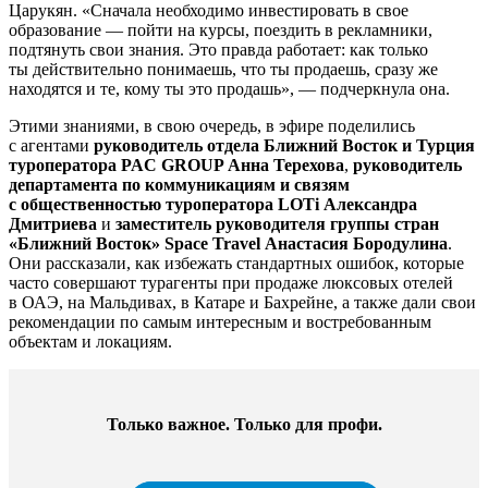
Царукян. «Сначала необходимо инвестировать в свое
образование — пойти на курсы, поездить в рекламники,
подтянуть свои знания. Это правда работает: как только
ты действительно понимаешь, что ты продаешь, сразу же
находятся и те, кому ты это продашь», — подчеркнула она.
Этими знаниями, в свою очередь, в эфире поделились
с агентами
руководитель отдела Ближний Восток и Турция
туроператора PAC GROUP Анна Терехова
,
руководитель
департамента по коммуникациям и связям
с общественностью туроператора LOTi Александра
Дмитриева
и
заместитель руководителя группы стран
«Ближний Восток» Space Travel Анастасия Бородулина
.
Они рассказали, как избежать стандартных ошибок, которые
часто совершают турагенты при продаже люксовых отелей
в ОАЭ, на Мальдивах, в Катаре и Бахрейне, а также дали свои
рекомендации по самым интересным и востребованным
объектам и локациям.
Только важное. Только для профи.​