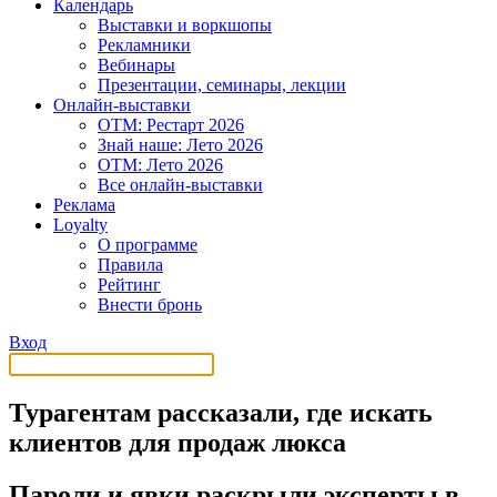
Календарь
Выставки и воркшопы
Рекламники
Вебинары
Презентации, семинары, лекции
Онлайн-выставки
OTM: Рестарт 2026
Знай наше: Лето 2026
OTM: Лето 2026
Все онлайн-выставки
Реклама
Loyalty
О программе
Правила
Рейтинг
Внести бронь
Вход
Турагентам рассказали, где искать
клиентов для продаж люкса
Пароли и явки раскрыли эксперты в