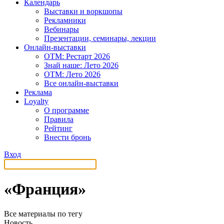
Календарь
Выставки и воркшопы
Рекламники
Вебинары
Презентации, семинары, лекции
Онлайн-выставки
OTM: Рестарт 2026
Знай наше: Лето 2026
OTM: Лето 2026
Все онлайн-выставки
Реклама
Loyalty
О программе
Правила
Рейтинг
Внести бронь
Вход
«Франция»
Все материалы по тегу
Новость