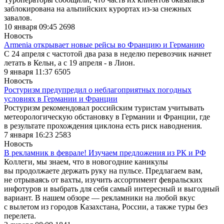
заблокирована на альпийских курортах из-за снежных
завалов.
10 января 09:45
2698
Новость
Armenia открывает новые рейсы во Францию и Германию
С 24 апреля с частотой два раза в неделю перевозчик начнет
летать в Кельн, а с 19 апреля - в Лион.
9 января 11:37
6505
Новость
Ростуризм предупредил о неблагоприятных погодных
условиях в Германии и Франции
Ростуризм рекомендовал российским туристам учитывать
метеорологическую обстановку в Германии и Франции, где
в результате прохождения циклона есть риск наводнения.
7 января 16:23
2583
Новость
В рекламник в феврале! Изучаем предложения из РК и РФ
Коллеги, мы знаем, что в новогодние каникулы
вы продолжаете держать руку на пульсе. Предлагаем вам,
не отрываясь от вахты, изучить ассортимент февральских
инфотуров и выбрать для себя самый интересный и выгодный
вариант. В нашем обзоре — рекламники на любой вкус
с вылетом из городов Казахстана, России, а также туры без
перелета.