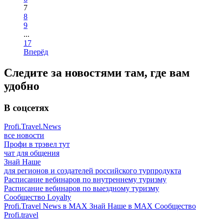
7
8
9
...
17
Вперёд
Следите за новостями там, где вам
удобно
В соцсетях
Profi.Travel.News
все новости
Профи в трэвел тут
чат для общения
Знай Наше
для регионов и создателей российского турпродукта
Расписание вебинаров по внутреннему туризму
Расписание вебинаров по выездному туризму
Сообщество Loyalty
Profi.Travel News в MAX
Знай Наше в MAX
Сообщество
Profi.travel