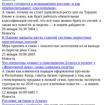
Египет готовится к возвращению россиян, и как
перевоспитывают «скидочников»
А также, почему не стоит удивляться росту цен на Турцию
ближе к сезону, как будет работать обязательная
классификация отелей, что всё-таки можно брать из отелей, а
также все новости за неделю — в нашем дайджесте.
26 января 16:39
5904
1
Новость
В Париже закрыты шесть станций системы скоростных
пригородных поездов
Мера принята в связи с опасностью затопления из-за выхода
из берегов реки Сена.
25 января 10:00
2693
Новость
Что операторы думают о приоткрытии Египта и почему у
«Жемчужной реки» снова сорвалась полетка
А также как изменился порядок оформления про-визы
в Республику Кипр, советы бизнес-тренеров о том, как
стимулировать продажи в низкий сезон, прогнозы экспертов
туротрасли на 2018 год и все ключевые новости — в нашем
еженедельнике.
12 января 16:09
6481
1
Новость
Россияне застряли в Альпах
Туроператоры сообщили, что часть их клиентов оказалась