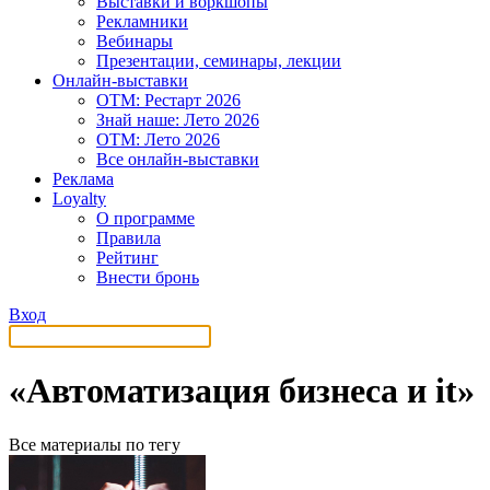
Выставки и воркшопы
Рекламники
Вебинары
Презентации, семинары, лекции
Онлайн-выставки
OTM: Рестарт 2026
Знай наше: Лето 2026
OTM: Лето 2026
Все онлайн-выставки
Реклама
Loyalty
О программе
Правила
Рейтинг
Внести бронь
Вход
«Автоматизация бизнеса и it»
Все материалы по тегу