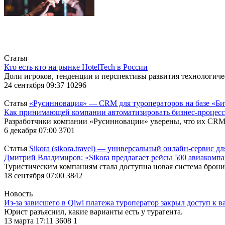
Статья
Кто есть кто на рынке HotelTech в России
Доли игроков, тенденции и перспективы развития технологиче
24 сентября 09:37
10296
Статья
«Русинновация» — CRM для туроператоров на базе «Б
Как принимающей компании автоматизировать бизнес-процес
Разработчики компании «Русинновации» уверены, что их CRM
6 декабря 07:00
3701
Статья
Sikora (sikora.travel) — универсальный онлайн-сервис 
Дмитрий Владимиров: «Sikora предлагает рейсы 500 авиакомп
Туристическим компаниям стала доступна новая система бро
18 сентября 07:00
3842
Новость
Из-за зависшего в Qiwi платежа туроператор закрыл доступ к в
Юрист разъяснил, какие варианты есть у турагента.
13 марта 17:11
3608
1