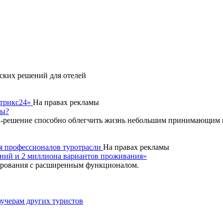
ских решений для отелей
итрикс24»
На правах рекламы
сы?
-решение способно облегчить жизнь небольшим принимающим ко
для профессионалов туротрасли
На правах рекламы
аний и 2 миллиона вариантов проживания»
нирования с расширенным функционалом.
аучерам других туристов