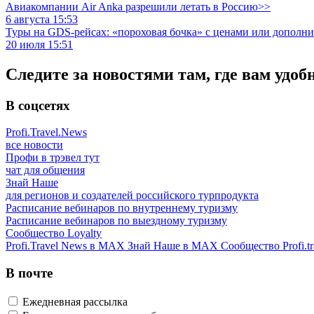
Авиакомпании Air Anka разрешили летать в Россию>>
6 августа 15:53
Туры на GDS-рейсах: «пороховая бочка» с ценами или дополн
20 июля 15:51
Следите за новостями там, где вам удоб
В соцсетях
Profi.Travel.News
все новости
Профи в трэвел тут
чат для общения
Знай Наше
для регионов и создателей российского турпродукта
Расписание вебинаров по внутреннему туризму
Расписание вебинаров по выездному туризму
Сообщество Loyalty
Profi.Travel News в MAX
Знай Наше в MAX
Сообщество Profi.tr
В почте
Ежедневная рассылка