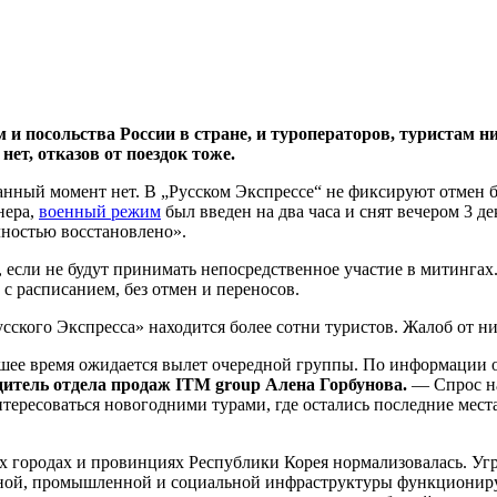
и посольства России в стране, и туроператоров, туристам ни
ет, отказов от поездок тоже.
нный момент нет. В „Русском Экспрессе“ не фиксируют отмен б
нера,
военный режим
был введен на два часа и снят вечером 3 де
лностью восстановлено».
, если не будут принимать непосредственное участие в митинга
с расписанием, без отмен и переносов.
ского Экспресса» находится более сотни туристов. Жалоб от ни
шее время ожидается вылет очередной группы. По информации о
дитель отдела продаж ITM group Алена Горбунова.
— Спрос на
ересоваться новогодними турами, где остались последние места
х городах и провинциях Республики Корея нормализовалась. Угр
ртной, промышленной и социальной инфраструктуры функциони