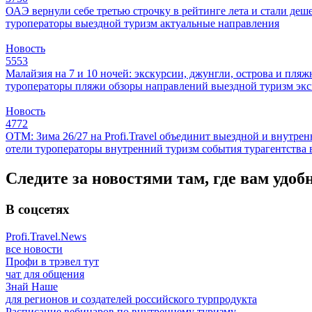
ОАЭ вернули себе третью строчку в рейтинге лета и стали деш
туроператоры
выездной туризм
актуальные направления
Новость
5553
Малайзия на 7 и 10 ночей: экскурсии, джунгли, острова и пля
туроператоры
пляжи
обзоры направлений
выездной туризм
эк
Новость
4772
ОТМ: Зима 26/27 на Profi.Travel объединит выездной и внутре
отели
туроператоры
внутренний туризм
события
турагентства
Следите за новостями там, где вам удоб
В соцсетях
Profi.Travel.News
все новости
Профи в трэвел тут
чат для общения
Знай Наше
для регионов и создателей российского турпродукта
Расписание вебинаров по внутреннему туризму