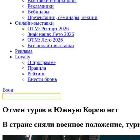
Выставки и воркшопы
Рекламники
Вебинары
Презентации, семинары, лекции
Онлайн-выставки
OTM: Рестарт 2026
Знай наше: Лето 2026
OTM: Лето 2026
Все онлайн-выставки
Реклама
Loyalty
О программе
Правила
Рейтинг
Внести бронь
Вход
Отмен туров в Южную Корею нет
В стране сняли военное положение, тур