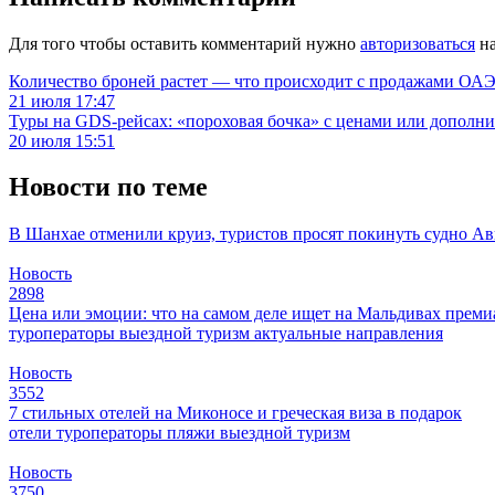
Для того чтобы оставить комментарий нужно
авторизоваться
на
Количество броней растет — что происходит с продажами ОАЭ.
21 июля 17:47
Туры на GDS-рейсах: «пороховая бочка» с ценами или дополн
20 июля 15:51
Новости по теме
В Шанхае отменили круиз, туристов просят покинуть судно
Ав
Новость
2898
Цена или эмоции: что на самом деле ищет на Мальдивах прем
туроператоры
выездной туризм
актуальные направления
Новость
3552
7 стильных отелей на Миконосе и греческая виза в подарок
отели
туроператоры
пляжи
выездной туризм
Новость
3750