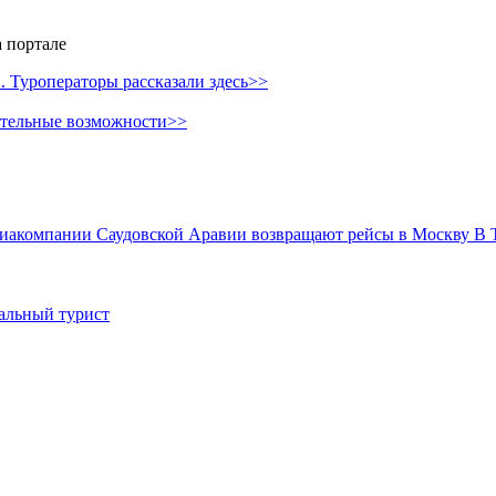
 портале
 Туроператоры рассказали здесь>>
ительные возможности>>
иакомпании Саудовской Аравии возвращают рейсы в Москву
В 
иальный турист