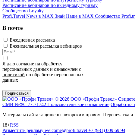
Расписание вебинаров по выездному туризму
Сообщество Loyalty
Profi.Travel News в MAX
Знай Наше в MAX
Сообщество Profi.tr
В почте
Ежедневная рассылка
Еженедельная рассылка вебинаров
Я даю
согласие
на обработку
персональных данных и ознакомлен с
политикой
по обработке персональных
данных
Подписаться
© 2026 ООО «Профи Трэвeл»
Свидете
СМИ №ФС 77-71742
Пользовательское соглашение
Обработка 
Материалы сайта защищены авторским правом. Перепечатка и 
18+
RSS
Разместить рекламу
welcome@profi.travel
+7 (931) 009 69 94