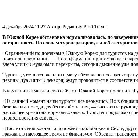
4 декабря 2024 11:27
Автор:
Редакция Profi.Travel
В Южной Корее обстановка нормализовалась, по заверениям 
осторожность. По словам туроператоров, жалоб от туристов н
«Ограничений по поездкам в Южную Корею для туристов на да
пояснили в компании. — По информации принимающего парт
вчера улицы Сеула были перекрыты, сегодня движение уже по
Туристы, уточняют эксперты, могут безопасно посещать страну
певицы Дуа Липы 5 декабря) будут проводиться в соответствии 
В компании отметили, что сейчас в Южной Корее по линии «Рус
«На данный момент наши туристы все вернулись. Но в ближай
безопасная, повода для беспокойства нет, — рассказала
руково
настоящее время она нормализовалась. Туристы продолжают инт
период цветения сакуры».
«После отмены военного положения обстановка в Сеуле, други
граждан, в настоящее время не фиксируем. Объекты транспо