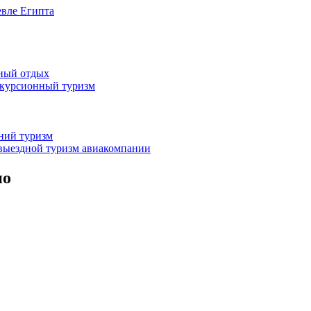
евле Египта
жный отдых
скурсионный туризм
нний туризм
выездной туризм
авиакомпании
но