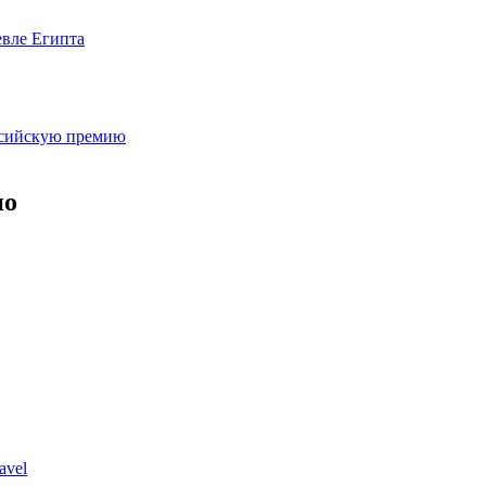
евле Египта
оссийскую премию
но
avel