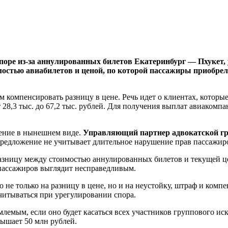
оре из-за аннулированных билетов Екатеринбург — Пхукет, 
мостью авиабилетов и ценой, по которой пассажиры приобре
 компенсировать разницу в цене. Речь идет о клиентах, которы
28,3 тыс. до 67,2 тыс. рублей. Для получения выплат авиакомп
жение в нынешнем виде.
Управляющий партнер адвокатской г
предложение не учитывает длительное нарушение прав пассажир
 разницу между стоимостью аннулированных билетов и текущей ц
 пассажиров выглядит несправедливым.
 не только на разницу в цене, но и на неустойку, штраф и комп
учитываться при урегулировании спора.
емым, если оно будет касаться всех участников группового иск
вышает 50 млн рублей.