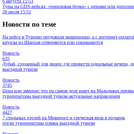
6 августа 15:53
Туры на GDS-рейсах: «пороховая бочка» с ценами или дополн
20 июля 15:51
Новости по теме
На рейсе в Турцию орудовали мошенники, а с интернет-оплат
круизы из Шанхая отменяются или сокращаются
Новость
635
Дубай, созданный для двоих: где провести идеальные вечера, д
выездной туризм
Новость
3745
Цена или эмоции: что на самом деле ищет на Мальдивах прем
туроператоры
выездной туризм
актуальные направления
Новость
4427
7 стильных отелей на Миконосе и греческая виза в подарок
отели
туроператоры
пляжи
выездной туризм
Новость