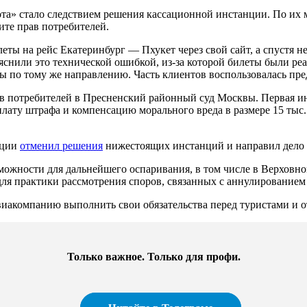
а» стало следствием решения кассационной инстанции. По их 
ите прав потребителей.
леты на рейс Екатеринбург — Пхукет через свой сайт, а спустя 
яснили это технической ошибкой, из-за которой билеты были ре
 по тому же направлению. Часть клиентов воспользовалась пред
в потребителей в Пресненский районный суд Москвы. Первая ин
лату штрафа и компенсацию морального вреда в размере 15 тыс.
кции
отменил решения
нижестоящих инстанций и направил дело н
зможности для дальнейшего оспаривания, в том числе в Верховн
я практики рассмотрения споров, связанных с аннулированием 
иакомпанию выполнить свои обязательства перед туристами и от
Только важное. Только для профи.​