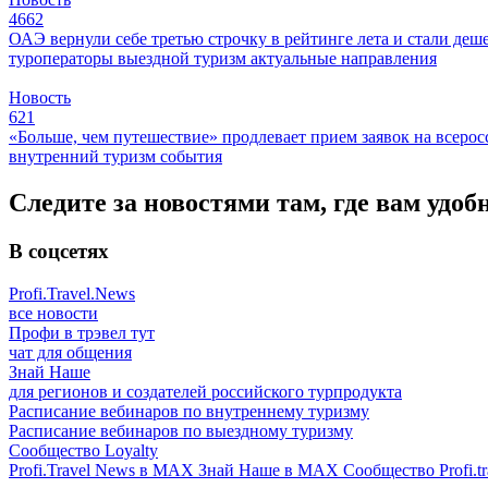
4662
ОАЭ вернули себе третью строчку в рейтинге лета и стали деш
туроператоры
выездной туризм
актуальные направления
Новость
621
«Больше, чем путешествие» продлевает прием заявок на всер
внутренний туризм
события
Следите за новостями там, где вам удоб
В соцсетях
Profi.Travel.News
все новости
Профи в трэвел тут
чат для общения
Знай Наше
для регионов и создателей российского турпродукта
Расписание вебинаров по внутреннему туризму
Расписание вебинаров по выездному туризму
Сообщество Loyalty
Profi.Travel News в MAX
Знай Наше в MAX
Сообщество Profi.tr