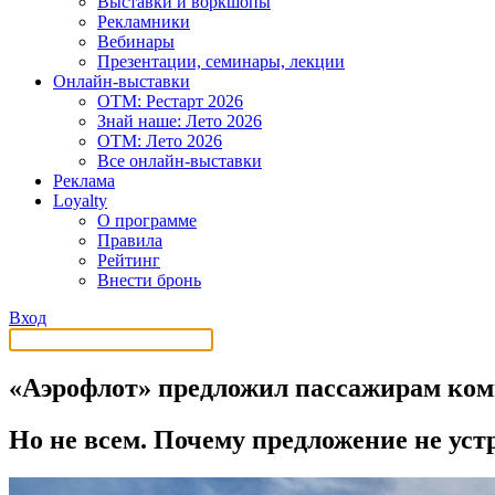
Выставки и воркшопы
Рекламники
Вебинары
Презентации, семинары, лекции
Онлайн-выставки
OTM: Рестарт 2026
Знай наше: Лето 2026
OTM: Лето 2026
Все онлайн-выставки
Реклама
Loyalty
О программе
Правила
Рейтинг
Внести бронь
Вход
«Аэрофлот» предложил пассажирам ком
Но не всем. Почему предложение не уст