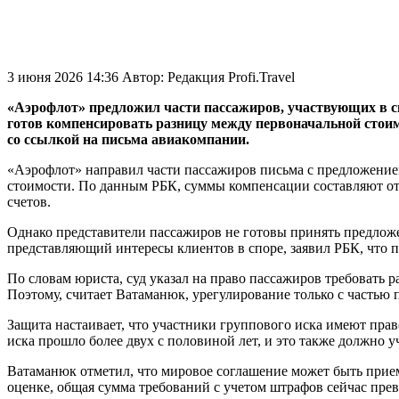
3 июня 2026 14:36
Автор:
Редакция Profi.Travel
«Аэрофлот» предложил части пассажиров, участвующих в сп
готов компенсировать разницу между первоначальной стои
со ссылкой на письма авиакомпании.
«Аэрофлот» направил части пассажиров письма с предложением
стоимости. По данным РБК, суммы компенсации составляют от 
счетов.
Однако представители пассажиров не готовы принять предло
представляющий интересы клиентов в споре, заявил РБК, что 
По словам юриста, суд указал на право пассажиров требовать
Поэтому, считает Ватаманюк, урегулирование только с частью
Защита настаивает, что участники группового иска имеют право
иска прошло более двух с половиной лет, и это также должно 
Ватаманюк отметил, что мировое соглашение может быть приемл
оценке, общая сумма требований с учетом штрафов сейчас пре