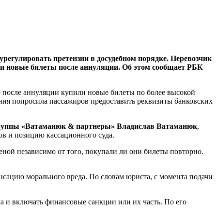
урегулировать претензии в досудебном порядке. Перевозчик
ли новые билеты после аннуляции. Об этом сообщает РБК
е после аннуляции купили новые билеты по более высокой
ания попросила пассажиров предоставить реквизиты банковских
руппы «Ватаманюк & партнеры» Владислав Ватаманюк
,
ов и позицию кассационного суда.
еной независимо от того, покупали ли они билеты повторно.
енсацию морального вреда. По словам юриста, с момента подачи
а и включать финансовые санкции или их часть. По его