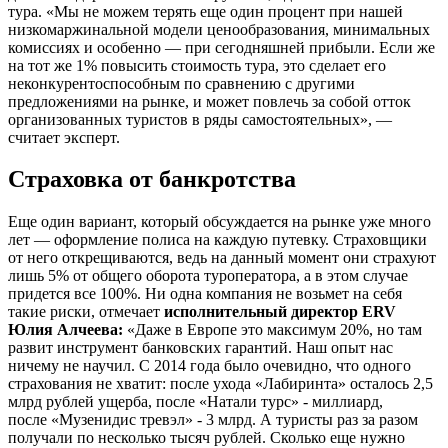
тура. «Мы не можем терять еще один процент при нашей
низкомаржинальной модели ценообразования, минимальных
комиссиях и особенно — при сегодняшней прибыли. Если же
на тот же 1% повысить стоимость тура, это сделает его
неконкурентоспособным по сравнению с другими
предложениями на рынке, и может повлечь за собой отток
организованных туристов в ряды самостоятельных», —
считает эксперт.
Страховка от банкротства
Еще один вариант, который обсуждается на рынке уже много
лет — оформление полиса на каждую путевку. Страховщики
от него открещиваются, ведь на данный момент они страхуют
лишь 5% от общего оборота туроператора, а в этом случае
придется все 100%. Ни одна компания не возьмет на себя
такие риски, отмечает
исполнительный директор ERV
Юлия Алчеева:
«Даже в Европе это максимум 20%, но там
развит инструмент банковских гарантий. Наш опыт нас
ничему не научил. С 2014 года было очевидно, что одного
страхования не хватит: после ухода «Лабиринта» осталось 2,5
млрд рублей ущерба, после «Натали турс» - миллиард,
после «Музенидис тревэл» - 3 млрд. А туристы раз за разом
получали по несколько тысяч рублей. Сколько еще нужно