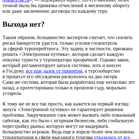
точной была бы привязка отчислений к месячному обороту
или даже заключению договора по каждому туру.
Выхода нет?
Таким образом, большинство экспертов считает, что снизить
риски банкротств удастся, только усилив госконтроль
за сферой туроперейтинга. Эту задачу, в частности, призвана
решить «Электронная путевка», которая сделает каждую
покупку туриста у туроператора прозрачной. Однако закон,
который регламентирует запуск системы, хоть и внесен
в Госдуму,
все еще далек от принятия
, а турсообщество
в процессе его обсуждения раскололось на два лагеря.
Сама же система, которая была разработана еще несколько лет
назад, а протестирована только в прошлом году, морально
устарела.
К тому же не все так просто, как кажется на первый взгляд:
запуск «Электронной путевки» не гарантирует решения
проблемы. Закручивание гаек может вызвать либо повальный
саботаж, как это было с игорным бизнесом, либо глобальную
перестройку рынка, которую могут не выдержать
большинство игроков. Ведь еще в апреле более чем половина
туроператоров в сфере выездного туризма
отказалась от все