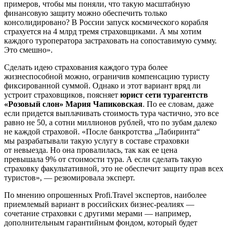
примеров, чтобы мы поняли, что такую масштабную
финансовую защиту можно обеспечить только
консолидировано? В России запуск космического корабля
страхуется на 4 млрд тремя страховщиками. А мы хотим
каждого туроператора застраховать на сопоставимую сумму.
Это смешно».
Сделать идею страхования каждого тура более
жизнеспособной можно, ограничив компенсацию туристу
фиксированной суммой. Однако и этот вариант вряд ли
устроит страховщиков, поясняет
юрист сети турагентств
«Розовый слон» Мария Чапиковская
. По ее словам, даже
если придется выплачивать стоимость тура частично, это все
равно не 50, а сотни миллионов рублей, что по зубам далеко
не каждой страховой. «После банкротства „Лабиринта“
мы разрабатывали такую услугу в составе страховки
от невыезда. Но она провалилась, так как ее цена
превышала 9% от стоимости тура. А если сделать такую
страховку факультативной, это не обеспечит защиту прав всех
туристов», — резюмировала эксперт.
По мнению опрошенных Profi.Travel экспертов, наиболее
приемлемый вариант в российских бизнес-реалиях —
сочетание страховки с другими мерами — например,
дополнительным гарантийным фондом, который будет