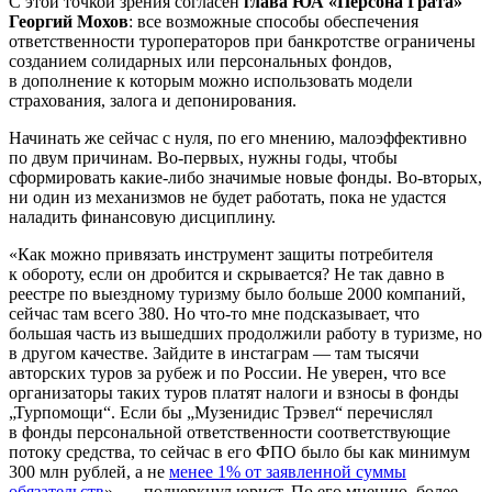
С этой точкой зрения согласен
глава ЮА «Персона Грата»
Георгий Мохов
: все возможные способы обеспечения
ответственности туроператоров при банкротстве ограничены
созданием солидарных или персональных фондов,
в дополнение к которым можно использовать модели
страхования, залога и депонирования.
Начинать же сейчас с нуля, по его мнению, малоэффективно
по двум причинам. Во-первых, нужны годы, чтобы
сформировать какие-либо значимые новые фонды. Во-вторых,
ни один из механизмов не будет работать, пока не удастся
наладить финансовую дисциплину.
«Как можно привязать инструмент защиты потребителя
к обороту, если он дробится и скрывается? Не так давно в
реестре по выездному туризму было больше 2000 компаний,
сейчас там всего 380. Но что-то мне подсказывает, что
большая часть из вышедших продолжили работу в туризме, но
в другом качестве. Зайдите в инстаграм — там тысячи
авторских туров за рубеж и по России. Не уверен, что все
организаторы таких туров платят налоги и взносы в фонды
„Турпомощи“. Если бы „Музенидис Трэвел“ перечислял
в фонды персональной ответственности соответствующие
потоку средства, то сейчас в его ФПО было бы как минимум
300 млн рублей, а не
менее 1% от заявленной суммы
обязательств
», — подчеркнул юрист. По его мнению, более