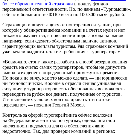
более обременительной страховки
в пользу фондов
персональной ответственности. Но, по данным «Турпомощи»,
сейчас в большинстве ФПО всего по
100-300
тысяч рублей.
Страховщики видят защиту от повторения ситуации, при
которой у обанкротившейся компании на счетах нули и нет
никакого имущества, в повышении порога входа на рынок —
например, если сделать обязательным наличие активов,
гарантирующих выплаты туристам. Ряд страховых компаний
уже начали выдвигать такие требования к туроператорам.
«Возможно, стоит также разработать способ резервирования
средств на счетах самих туроператоров, чтобы не допустить
вывод всех денег в определенный промежуток времени.
Но пока я не вижу, как это можно сделать — ни юридически,
ни технологически. Вообще в отрасли сейчас уникальная
ситуация: у туроператоров есть обоснованная возможность
переводить за рубеж все деньги, полученные от туристов.
И в нынешних условиях контролировать эти потоки
нереально», — пояснил Георгий Мохов.
Контроль за сферой туроперейтинга сейчас возложен
на Федеральное агентство по туризму, однако штатной
численности ведомства для его обеспечения явно
недостаточно. Так, для проверки компаний в регионах