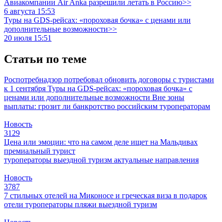
Авиакомпании Air Anka разрешили летать в Россию>>
6 августа 15:53
Туры на GDS-рейсах: «пороховая бочка» с ценами или
дополнительные возможности>>
20 июля 15:51
Статьи по теме
Роспотребнадзор потребовал обновить договоры с туристами
к 1 сентября
Туры на GDS-рейсах: «пороховая бочка» с
ценами или дополнительные возможности
Вне зоны
выплаты: грозит ли банкротство российским туроператорам
Новость
3129
Цена или эмоции: что на самом деле ищет на Мальдивах
премиальный турист
туроператоры
выездной туризм
актуальные направления
Новость
3787
7 стильных отелей на Миконосе и греческая виза в подарок
отели
туроператоры
пляжи
выездной туризм