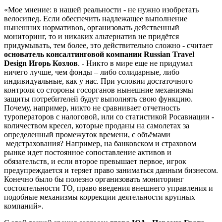
«Мое мнение: в нашей реальности - не нужно изобретать
велосипед. Если обеспечить надлежащее выполнение
нынешних нормативов, организовать действенный
мониторинг, то и никаких альтернатив не придётся
придумывать, тем более, это действительно сложно - считает
основатель консалтинговой компании Russian Travel
Design Игорь Козлов
. - Никто в мире еще не придумал
ничего лучше, чем фонды – либо солидарные, либо
индивидуальные, как у нас. При условии достаточного
контроля со стороны госорганов нынешние механизмы
защиты потребителей будут выполнять свою функцию.
Почему, например, никто не сравнивает отчетность
туроператоров с налоговой, или со статистикой Росавиации -
количеством кресел, которые проданы на самолетах за
определенный промежуток времени, с объёмами
медстрахования? Например, на банковском и страховом
рынке идет постоянное сопоставление активов и
обязательств, и если второе превышает первое, игрок
предупреждается и теряет право заниматься данным бизнесом.
Конечно было бы полезно организовать мониторинг
состоятельности ТО, право введения внешнего управления и
подобные механизмы коррекции деятельности крупных
компаний».