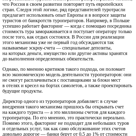
что Россия в своем развитии повторяет путь европейских
стран. Следуя этой логике, ряд представителей туротрасли
предлагает использовать опыт Европы и в вопросе защиты
туристов от банкротств туроператоров. Например, в Польше
успешно работает факторинг — когда с помощью посредника
стоимость тура замораживается и поступает оператору только
после того, как отдых состоялся. В России для реализации
этого механизма уже не первый год обсуждаются так
называемые эскроу-счета — специальные депозиты,
на которых деньги, имущество или другие активы хранятся
до выполнения определенных обязательств.
Однако, по мнению критиков такого подхода, он поломает
всю экономическую модель деятельности туроператоров: они
не смогут расплачиваться с поставщиками за блоки мест
в отелях и кресел на бортах самолетов, а также проектировать
будущие продукты.
Директор одного из туроператоров добавляет: в случае
внедрения такого механизма пришлось бы открывать счет
на каждого туриста — а это миллионы счетов для каждого
туроператора. По его мнению, это практически нереально.
Помимо этого, факторинг не подходит для небольших туров
и отдельных услуг, так как само обслуживание этих счетов
довольно дорогое — банки берут от 0,5 до 1% от стоимости