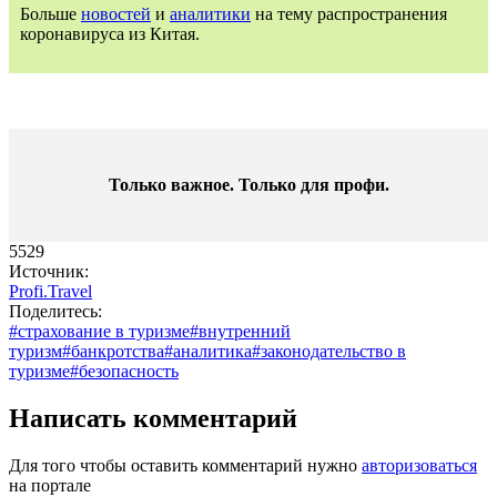
Больше
новостей
и
аналитики
на тему распространения
коронавируса из Китая.
Только важное. Только для профи.​
5529
Источник:
Profi.Travel
Поделитесь:
#страхование в туризме
#внутренний
туризм
#банкротства
#аналитика
#законодательство в
туризме
#безопасность
Написать комментарий
Для того чтобы оставить комментарий нужно
авторизоваться
на портале