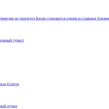
и чемодан не прилетел
Катар становится одним из главных ближн
иальный турист
евле Египта
жный отдых