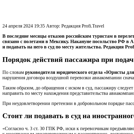
24 апреля 2024 19:35
Автор:
Редакция Profi.Travel
В последние месяцы отказов российским туристам в перелет
связано с полетами в Мексику. Накануне посольство РФ в А
и подавать на него в суд по месту жительства. Редакция P
Порядок действий пассажира при пода
По словам
руководителя юридического отдела «Юристы для
нарушения договора воздушной перевозки авиакомпании снач
Таким образом, до обращения с иском в суд, пассажиру следуе
направить по месту нахождения представительства авиакомпа
При неудовлетворении претензии в добровольном порядке пасса
Стоит ли подавать в суд на иностранно
«Согласно ч. 3 ст. 30 ГПК РФ, иски к перевозчикам предъявляю
к иностранным авиаперевозчикам к рассмотрению, достаточно об