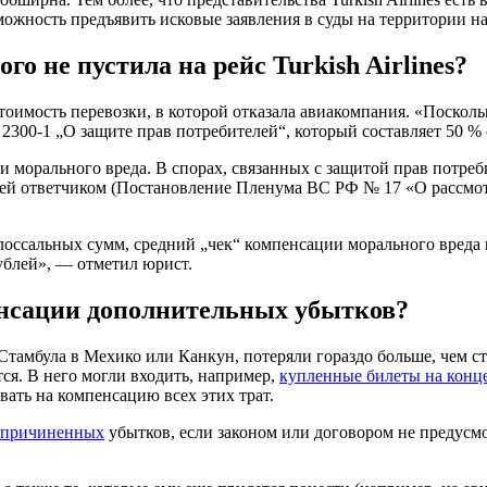
можность предъявить исковые заявления в суды на территории 
го не пустила на рейс Turkish Airlines?
тоимость перевозки, в которой отказала авиакомпания. «Посколь
 № 2300-1 „О защите прав потребителей“, который составляет 50
и морального вреда. В спорах, связанных с защитой прав потре
лей ответчиком (Постановление Пленума ВС РФ № 17 «О рассмот
лоссальных сумм, средний „чек“ компенсации морального вреда п
рублей», — отметил юрист.
енсации дополнительных убытков?
 Стамбула в Мехико или Канкун, потеряли гораздо больше, чем 
тся. В него могли входить, например,
купленные билеты на конц
ать на компенсацию всех этих трат.
причиненных
убытков, если законом или договором не предусм