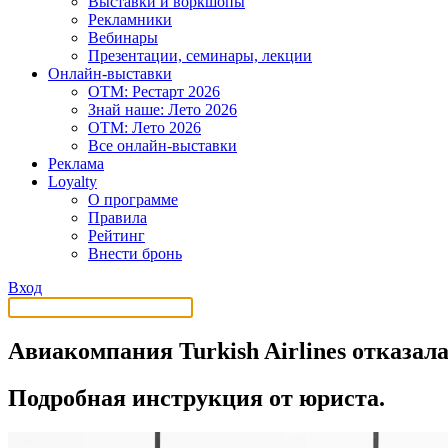
Выставки и воркшопы
Рекламники
Вебинары
Презентации, семинары, лекции
Онлайн-выставки
OTM: Рестарт 2026
Знай наше: Лето 2026
OTM: Лето 2026
Все онлайн-выставки
Реклама
Loyalty
О программе
Правила
Рейтинг
Внести бронь
Вход
Авиакомпания Turkish Airlines отказала
Подробная инструкция от юриста.