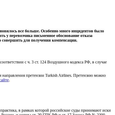
ановилось все больше. Особенно много инцидентов было
ать у перевозчика письменное обоснование отказа
но совершить для получения компенсации.
в соответствии с ч. 3 ст. 124 Воздушного кодекса РФ, в случае
 направления претензии Turkish Airlines. Претензию можно
сайте
.
о практика, в рамках которой российские суды принимают иски
в России, и нормы ст. 29 ГПК РФ и ст. 17 Закона РФ № 2300-