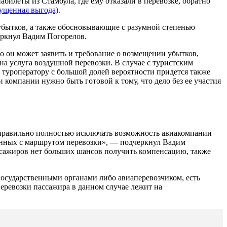
абилеты из Стамбула, где ему отказали в перевозке, обратно
ущенная выгода)
.
убытков, а также обосновывающие с разумной степенью
еркнул Вадим Погорелов.
то он может заявить и требование о возмещении убытков,
на услуга воздушной перевозки. В случае с туристским
 туроператору с большой долей вероятности придется также
 компании нужно быть готовой к тому, что дело без ее участия
 неправильно полностью исключать возможность авиакомпании
занных с маршрутом перевозки», — подчеркнул Вадим
пассажиров нет больших шансов получить компенсацию, также
государственными органами либо авиаперевозчиком, есть
еревозки пассажира в данном случае лежит на