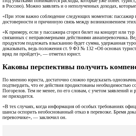
Под убытками понимаются расходы, которые уже понес турист, а
в Россию). Можно заявлять и о неполученных доходах, которы
«При этом важно соблюдение следующих моментов: пассажир п
достоверности и причинную связь между возникновением эти
«К примеру, если у пассажира сгорел билет на концерт или ту
связанных с неправомерными действиями авиаперевозчика. Ведь
продуктом подлежать взысканию будет сумма, удержанная туро
доказывать, ведь положения ст. 9 ФЗ № 132 «Об основах турист
вряд ли пройдет)», — отметил юрист.
Каковы перспективы получить компенса
По мнению юриста, достаточно сложно предсказать однозначны
подтвердить, что ее действия продиктованы необходимостью с
Погорелов. Тем не менее, по его словам, с учетом заявлений 
не приходится.
«В тех случаях, когда информация об особых требованиях офи
шансы оспорить необоснованный отказ в перевозке. Бремя док
перевозчике», — заключил он.