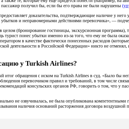
 также те, которые ему еще придется понести (например, на ави
е пассажир получил бы, если бы его права не были нарушены
(уп
редоставляет доказательства, подтверждающие наличие у него 
х убытков и неправомерными действиями перевозчика», — подч
р в целом (бронирование гостиницы, экскурсионная программа), 
 турист понес убытки именно из-за того, что ему не была оказа
ператором в качестве фактически понесенных расходов (которые
ской деятельности в Российской Федерации» никто не отменял, и
цию у Turkish Airlines?
й итог обращения с иском на Turkish Airlines в суд. «Было бы
облюдения перевозчиком правил и требований, в том числе свя
и рекомендаций консульских органов РФ, говорить о том, что у 
циально не озвучивалась, не была опубликована компетентными 
азывания наличия оснований расторжения договора воздушной п