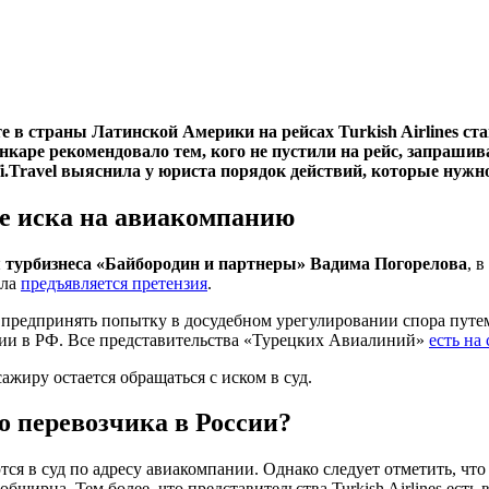
е в страны Латинской Америки на рейсах Turkish Airlines ст
нкаре рекомендовало тем, кого не пустили на рейс, запрашив
rofi.Travel выяснила у юриста порядок действий, которые нуж
че иска на авиакомпанию
 турбизнеса «Байбородин и партнеры» Вадима Погорелова
, 
ала
предъявляется претензия
.
т предпринять попытку в досудебном урегулировании спора путем
нии в РФ. Все представительства «Турецких Авиалиний»
есть на 
жиру остается обращаться с иском в суд.
го перевозчика в России?
тся в суд по адресу авиакомпании. Однако следует отметить, чт
ширна. Тем более, что представительства Turkish Airlines есть 