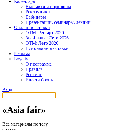
Календарь
Выставки и воркшопы
Рекламники
Вебинары
Презентации, семинары, лекции
Онлайн-выставки
OTM: Рестарт 2026
Знай наше: Лето 2026
OTM: Лето 2026
Все онлайн-выставки
Реклама
Loyalty
О программе
Правила
Рейтинг
Внести бронь
Вход
«Asia fair»
Все материалы по тегу
Статья