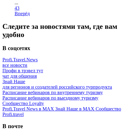
...
43
Вперёд
Следите за новостями там, где вам
удобно
В соцсетях
Profi.Travel.News
все новости
Профи в трэвел тут
чат для общения
Знай Наше
для регионов и создателей российского турпродукта
Расписание вебинаров по внутреннему туризму
Расписание вебинаров по выездному туризму
Сообщество Loyalty
Profi.Travel News в MAX
Знай Наше в MAX
Сообщество
Profi.travel
В почте