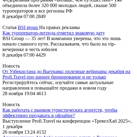
объединила более 320 000 молодых людей, свыше 500
туроператоров и все регионы РФ
8 декабря 07:00
2849
Статья
BSI group
На правах рекламы
Как туроператор-легенда отметил знаковую дату
BSI Group — 35 лет! В компании уверены, что это лишь
начало славного пути. Рассказываем, что было на vip-
вечеринке в честь юбилея
8 декабря 07:00
4429
Новость
От Узбекистана до Вьетнама: полезные вебинары декабря на
Profi.Travel про раннее бронирование и не только
Регистрируйтесь сейчас, изучайте самые актуальные
направления и повышайте продажи в новом году
28 ноября 19:04
4613
Новость
Как работать с рынком туристических агентств, чтобы
эффективно продавать в офлайне?
Выступление Profi.Travel на конференции «ТревелХаб 2025»,
1 декабря
26 ноября 13:24
4132