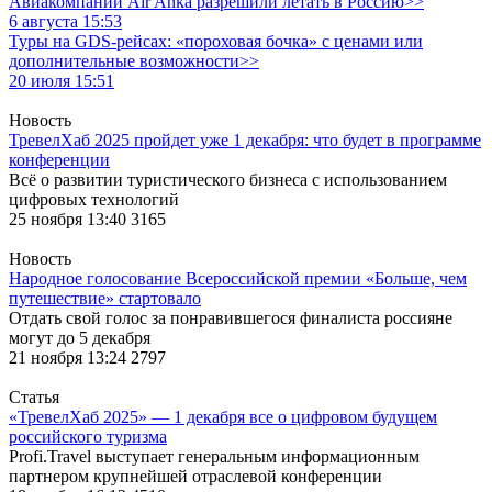
Авиакомпании Air Anka разрешили летать в Россию>>
6 августа 15:53
Туры на GDS-рейсах: «пороховая бочка» с ценами или
дополнительные возможности>>
20 июля 15:51
Новость
ТревелХаб 2025 пройдет уже 1 декабря: что будет в программе
конференции
Всё о развитии туристического бизнеса с использованием
цифровых технологий
25 ноября 13:40
3165
Новость
Народное голосование Всероссийской премии «Больше, чем
путешествие» стартовало
Отдать свой голос за понравившегося финалиста россияне
могут до 5 декабря
21 ноября 13:24
2797
Статья
«ТревелХаб 2025» — 1 декабря все о цифровом будущем
российского туризма
Profi.Travel выступает генеральным информационным
партнером крупнейшей отраслевой конференции