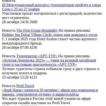
Новость
III Международный конгресс туроператоров пройдет в горах
Сочи с 25 по 27 ноября
Участников просят поторопиться с регистрацией, количество
мест ограничено
28 октября 14:56
2608
Новость
The First Group Hospitality
На правах рекламы
Holiday Inn Dubai Village Circle: новое имя знакомого отеля
С 1 ноября 2025 года Hotel Avalon станет частью крупного
международного бренда.
28 октября 07:00
4236
Новость
Туроператор «АРТ-ТУР»
На правах рекламы
«Золотая Лихорадка 2025» — ужин на великой китайской
стене и настоящая драгоценность «АРТ-ТУР»
Лучшие турагенты страны побывали сразу в двух странах и
получили золото в подарок.
23 октября 12:20
4131
Новость
Profi.Travel
«Знай Наше» начнется 20 октября с эфира про изменения в
законах, электронную путевку и маркетплейсы
Что ждет туризм в России этой зимой узнаем на эфире
открытия онлайн выставки на Profi.Travel.