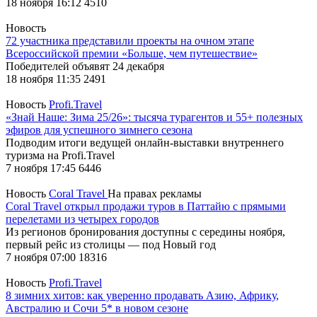
18 ноября 16:12
4510
Новость
72 участника представили проекты на очном этапе
Всероссийской премии «Больше, чем путешествие»
Победителей объявят 24 декабря
18 ноября 11:35
2491
Новость
Profi.Travel
«Знай Наше: Зима 25/26»: тысяча турагентов и 55+ полезных
эфиров для успешного зимнего сезона
Подводим итоги ведущей онлайн-выставки внутреннего
туризма на Profi.Travel
7 ноября 17:45
6446
Новость
Coral Travel
На правах рекламы
Coral Travel открыл продажи туров в Паттайю с прямыми
перелетами из четырех городов
Из регионов бронирования доступны с середины ноября,
первый рейс из столицы — под Новый год
7 ноября 07:00
18316
Новость
Profi.Travel
8 зимних хитов: как уверенно продавать Азию, Африку,
Австралию и Сочи 5* в новом сезоне