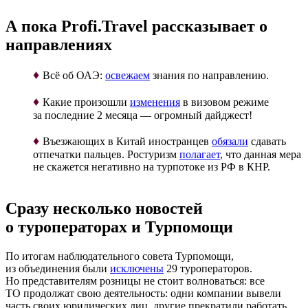
А пока Profi.Travel рассказывает о
направлениях
♦
Всё об ОАЭ:
освежаем
знания по направлению.
♦
Какие произошли
изменения
в визовом режиме
за последние 2 месяца — огромный дайджест!
♦
Въезжающих в Китай иностранцев
обязали
сдавать
отпечатки пальцев. Ростуризм
полагает
, что данная мера
не скажется негативно на турпотоке из РФ в КНР.
Сразу несколько новостей
о туроператорах и Турпомощи
По итогам наблюдательного совета Турпомощи,
из объединения были
исключены
29 туроператоров.
Но представителям розницы не стоит волноваться: все
ТО продолжат свою деятельность: одни компании вывели
часть своих юридических лиц, другие прекратили работать