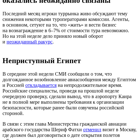
оказались неожиданно связаны
Последний месяц игроки туррынка живо обсуждают тему
снижения некоторыми туроператорами комиссии. Агенты,
в основном, сетуют на то, что «жить» и вести бизнес
на вознаграждение в 6–7% от стоимости тура невозможно.
Но на этой неделе дело приняло новый оборот
и
неожиданный ракурс
.
Неприступный Египет
В середине этой недели СМИ сообщили о том, что
долгожданное возобновление авиасообщения между Египтом
и Россией
откладывается
на непродолжительное время.
Российские специалисты, проведя на прошлой неделе
очередную проверку, сделали вывод, что в аэропорту Каира
не в полной мере выполнены требования к организации
безопасности, которые ранее были озвучены российской
стороной.
В связи с этим глава Министерства гражданской авиации
арабского государства Шериф Фатхи
отменил
визит в Москву,
где должен был договориться о дате открытия полетов