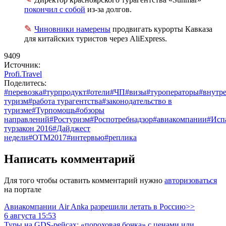
покончил с собой
из-за
долгов.
✎
Чиновники намерены
продвигать курорты Кавказа
для китайских туристов через AliExpress.
9409
Источник:
Profi.Travel
Поделитесь:
#перевозка
#турпродукт
#отели
#ЧП
#визы
#туроператоры
#внутр
туризм
#работа турагентства
#законодательство в
туризме
#Турпомощь
#обзоры
направлений
#Ростуризм
#Роспотребнадзор
#авиакомпании
#Исп
турзакон 2016
#Дайджест
недели
#OTM2017
#интервью
#реплика
Написать комментарий
Для того чтобы оставить комментарий нужно
авторизоваться
на портале
Авиакомпании Air Anka разрешили летать в Россию>>
6 августа 15:53
Туры на GDS-рейсах: «пороховая бочка» с ценами или