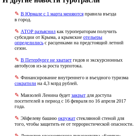
И другие новости туротрасли
✎
В Юрмале с 1 марта меняются
правила въезда
в город.
✎
АТОР разъяснил
как туроператорам получить
субсидии от Крыма, а крымские
отельеры
определились
с расценками на предстоящий летний
сезон.
✎
В Петербурге не хватает
гидов и экскурсионных
автобусов
из-за
роста турпотока.
✎
Финансирование внутреннего и въездного туризма
сократили
на 4,3 млрд рублей.
✎
Мавзолей Ленина будет
закрыт
для доступа
посетителей в период с 16 февраля по 16 апреля 2017
года.
✎
Эйфелеву башню
окружат
стеклянной стеной для
того, чтобы защитить ее от террористической опасности.
✎
Директор красноярского турагентства «Sunmar»