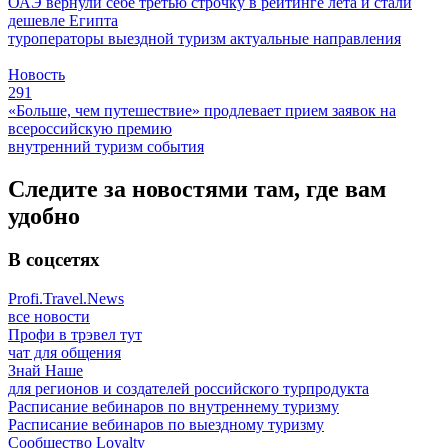
ОАЭ вернули себе третью строчку в рейтинге лета и стали
дешевле Египта
туроператоры
выездной туризм
актуальные направления
Новость
291
«Больше, чем путешествие» продлевает прием заявок на
всероссийскую премию
внутренний туризм
события
Следите за новостями там, где вам
удобно
В соцсетях
Profi.Travel.News
все новости
Профи в трэвел тут
чат для общения
Знай Наше
для регионов и создателей российского турпродукта
Расписание вебинаров по внутреннему туризму
Расписание вебинаров по выездному туризму
Сообщество Loyalty