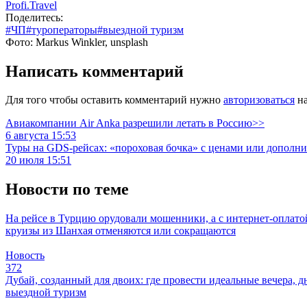
Profi.Travel
Поделитесь:
#ЧП
#туроператоры
#выездной туризм
Фото: Markus Winkler, unsplash
Написать комментарий
Для того чтобы оставить комментарий нужно
авторизоваться
на
Авиакомпании Air Anka разрешили летать в Россию>>
6 августа 15:53
Туры на GDS-рейсах: «пороховая бочка» с ценами или дополн
20 июля 15:51
Новости по теме
На рейсе в Турцию орудовали мошенники, а с интернет-оплат
круизы из Шанхая отменяются или сокращаются
Новость
372
Дубай, созданный для двоих: где провести идеальные вечера, д
выездной туризм