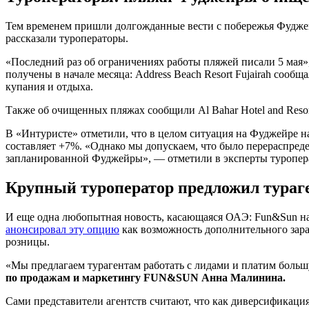
Тем временем пришли долгожданные вести с побережья Фудж
рассказали туроператоры.
«Последний раз об ограничениях работы пляжей писали 5 мая»
получены в начале месяца: Address Beach Resort Fujairah соо
купания и отдыха.
Также об очищенных пляжах сообщили Al Bahar Hotel and Resort 5*
В «Интуристе» отметили, что в целом ситуация на Фуджейре на
составляет +7%. «Однако мы допускаем, что было перераспреде
запланированной Фуджейры», — отметили в эксперты туропер
Крупный туроператор предложил тураг
И еще одна любопытная новость, касающаяся ОАЭ: Fun&Sun на
анонсировал эту опцию
как возможность дополнительного зараб
розницы.
«Мы предлагаем турагентам работать с лидами и платим боль
по продажам и маркетингу FUN&SUN Анна Малинина.
Сами представители агентств считают, что как диверсификация