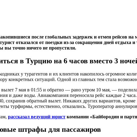
накопившиеся после глобальных задержек и отмен рейсов на 
турист отказался от поездки из-за сокращения дней отдыха и
ы вы точно ничего не пропустили.
ться в Турцию на 6 часов вместо 3 ноче
здниках у турагентов и их клиентов накопилось огромное количе
ору конкретных ситуаций. Одной из главных тем стала возможно
вылет 7 мая в 01:55 и обратно — рано утром 10 мая, — поделила
итания и даже воды. Авиакомпания переносила рейс каждые 2 час
0, сохранив обратный вылет. Никаких других вариантов, кроме к
иенты турфирмы, естественно, отказались. Туроператор аннулиро
там,
рассказал ведущий юрист
компании «Байбородин и парт
 новые штрафы для пассажиров