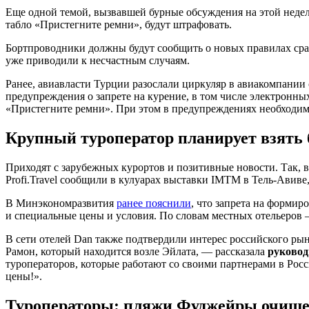
Еще одной темой, вызвавшей бурные обсуждения на этой недел
табло «Пристегните ремни», будут штрафовать.
Бортпроводники должны будут сообщить о новых правилах сразу
уже приводили к несчастным случаям.
Ранее, авиавласти Турции разослали циркуляр в авиакомпании
предупреждения о запрете на курение, в том числе электронны
«Пристегните ремни». При этом в предупреждениях необходим
Крупный туроператор планирует взять б
Приходят с зарубежных курортов и позитивные новости. Так,
Profi.Travel сообщили в кулуарах выставки IMTM в Тель-Авиве,
В Минэкономразвития
ранее пояснили
, что запрета на формир
и специальные цены и условия. По словам местных отельеров 
В сети отелей Dan также подтвердили интерес российского рын
Рамон, который находится возле Эйлата, — рассказала
руковод
туроператоров, которые работают со своими партнерами в Росс
цены!».
Туроператоры: пляжи Фуджейры очище