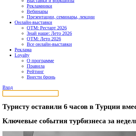
Выставки и воркшопы
Рекламники
Вебинары
Презентации, семинары, лекции
Онлайн-выставки
OTM: Рестарт 2026
Знай наше: Лето 2026
OTM: Лето 2026
Все онлайн-выставки
Реклама
Loyalty
О программе
Правила
Рейтинг
Внести бронь
Вход
Туристу оставили 6 часов в Турции вме
Ключевые события турбизнеса за неде