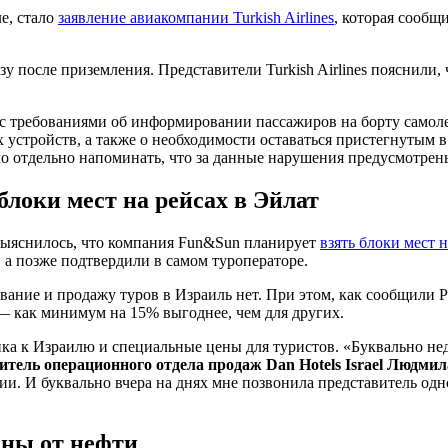
е, стало
заявление авиакомпании Turkish Airlines
, которая сообщи
 после приземления. Представители Turkish Airlines пояснили, 
 с требованиями об информировании пассажиров на борту самол
х устройств, а также о необходимости оставаться пристегнутым 
о отдельно напоминать, что за данные нарушения предусмотрен
локи мест на рейсах в Эйлат
 выяснилось, что компания Fun&Sun планирует
взять блоки мест 
 а позже подтвердили в самом туроператоре.
ование и продажу туров в Израиль нет. При этом, как сообщили Pr
— как минимум на 15% выгоднее, чем для других.
ка к Израилю и специальные цены для туристов. «Буквально нед
итель операционного отдела продаж Dan Hotels Israel Людми
ии. И буквально вчера на днях мне позвонила представитель од
ны от нефти