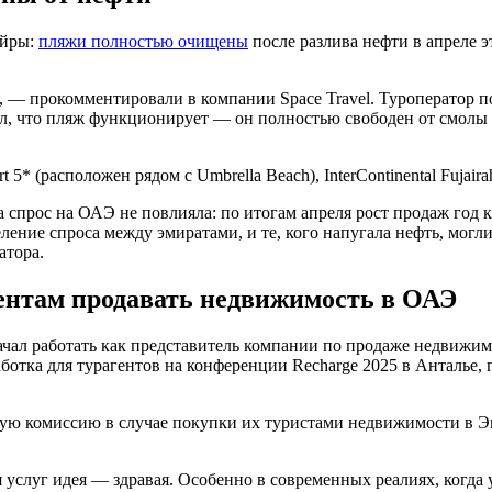
ейры:
пляжи полностью очищены
после разлива нефти в апреле эт
, — прокомментировали в компании Space Travel. Туроператор 
бщал, что пляж функционирует — он полностью свободен от смолы
 (расположен рядом с Umbrella Beach), InterContinental Fujairah 
 спрос на ОАЭ не повлияла: по итогам апреля рост продаж год к
ление спроса между эмиратами, и те, кого напугала нефть, мог
атора.
ентам продавать недвижимость в ОАЭ
чал работать как представитель компании по продаже недвижи
отка для турагентов на конференции Recharge 2025 в Анталье, г
шую комиссию в случае покупки их туристами недвижимости в Э
 услуг идея — здравая. Особенно в современных реалиях, когда