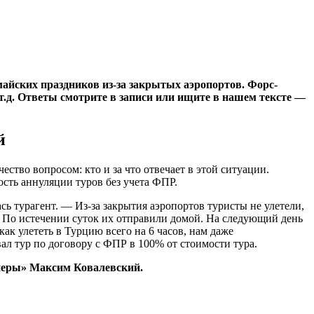
майских праздников из-за закрытых аэропортов. Форс-
 т.д. Ответы смотрите в записи или ищите в нашем тексте —
й
ство вопросом: кто и за что отвечает в этой ситуации.
сть аннуляции туров без учета ФПР.
сь турагент. — Из-за закрытия аэропортов туристы не улетели,
а. По истечении суток их отправили домой. На следующий день
ак улететь в Турцию всего на 6 часов, нам даже
вал тур по договору с ФПР в 100% от стоимости тура.
неры» Максим Ковалевский.