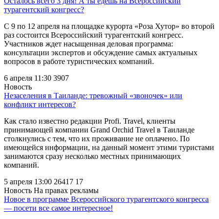
Осталось всего 3 дня! А ты едешь на Всероссийский
турагентский конгресс?
С 9 по 12 апреля на площадке курорта «Роза Хутор» во второй
раз состоится Всероссийский турагентский конгресс.
Участников ждет насыщенная деловая программа:
консультации экспертов и обсуждение самых актуальных
вопросов в работе туристических компаний.
6 апреля 11:30
3907
Новость
Незаселения в Таиланде: тревожный «звоночек» или
конфликт интересов?
Как стало известно редакции Profi. Travel, клиенты
принимающей компании Grand Orchid Travel в Таиланде
столкнулись с тем, что их проживание не оплачено. По
имеющейся информации, на данный момент этими туристами
занимаются сразу несколько местных принимающих
компаний.
5 апреля 13:00
26417
17
Новость
На правах рекламы
Новое в программе Всероссийского турагентского конгресса
— посети все самое интересное!