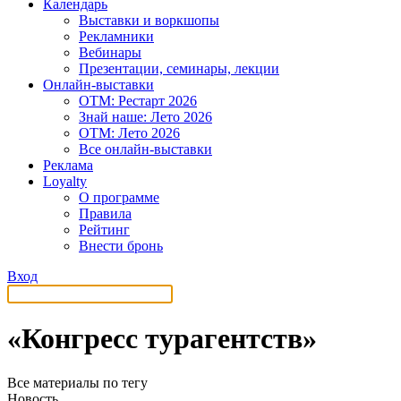
Календарь
Выставки и воркшопы
Рекламники
Вебинары
Презентации, семинары, лекции
Онлайн-выставки
OTM: Рестарт 2026
Знай наше: Лето 2026
OTM: Лето 2026
Все онлайн-выставки
Реклама
Loyalty
О программе
Правила
Рейтинг
Внести бронь
Вход
«Конгресс турагентств»
Все материалы по тегу
Новость