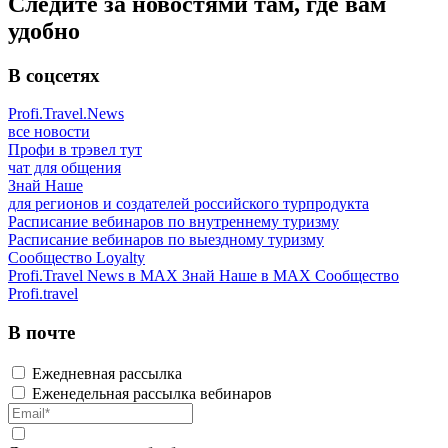
Следите за новостями там, где вам
удобно
В соцсетях
Profi.Travel.News
все новости
Профи в трэвел тут
чат для общения
Знай Наше
для регионов и создателей российского турпродукта
Расписание вебинаров по внутреннему туризму
Расписание вебинаров по выездному туризму
Сообщество Loyalty
Profi.Travel News в MAX
Знай Наше в MAX
Сообщество
Profi.travel
В почте
Ежедневная рассылка
Еженедельная рассылка вебинаров