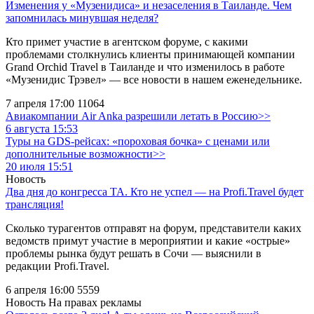
Изменения у «Музенидиса» и незаселения в Таиланде. Чем
запомнилась минувшая неделя?
Кто примет участие в агентском форуме, с какими
проблемами столкнулись клиенты принимающей компании
Grand Orchid Travel в Таиланде и что изменилось в работе
«Музенидис Трэвел» — все новости в нашем еженедельнике.
7 апреля 17:00
11064
Авиакомпании Air Anka разрешили летать в Россию>>
6 августа 15:53
Туры на GDS-рейсах: «пороховая бочка» с ценами или
дополнительные возможности>>
20 июля 15:51
Новость
Два дня до конгресса ТА. Кто не успел — на Profi.Travel будет
трансляция!
Сколько турагентов отправят на форум, представители каких
ведомств примут участие в мероприятии и какие «острые»
проблемы рынка будут решать в Сочи — выяснили в
редакции Profi.Travel.
6 апреля 16:00
5559
Новость
На правах рекламы