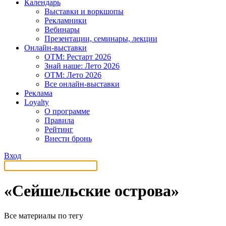
Календарь
Выставки и воркшопы
Рекламники
Вебинары
Презентации, семинары, лекции
Онлайн-выставки
OTM: Рестарт 2026
Знай наше: Лето 2026
OTM: Лето 2026
Все онлайн-выставки
Реклама
Loyalty
О программе
Правила
Рейтинг
Внести бронь
Вход
«Сейшельские острова»
Все материалы по тегу