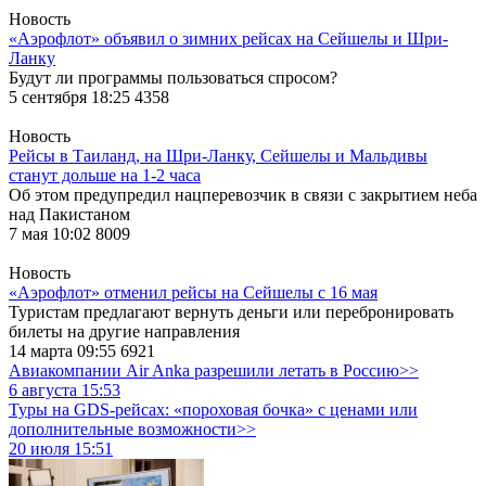
Новость
«Аэрофлот» объявил о зимних рейсах на Сейшелы и Шри-
Ланку
Будут ли программы пользоваться спросом?
5 сентября 18:25
4358
Новость
Рейсы в Таиланд, на Шри-Ланку, Сейшелы и Мальдивы
станут дольше на 1-2 часа
Об этом предупредил нацперевозчик в связи с закрытием неба
над Пакистаном
7 мая 10:02
8009
Новость
«Аэрофлот» отменил рейсы на Сейшелы с 16 мая
Туристам предлагают вернуть деньги или перебронировать
билеты на другие направления
14 марта 09:55
6921
Авиакомпании Air Anka разрешили летать в Россию>>
6 августа 15:53
Туры на GDS-рейсах: «пороховая бочка» с ценами или
дополнительные возможности>>
20 июля 15:51