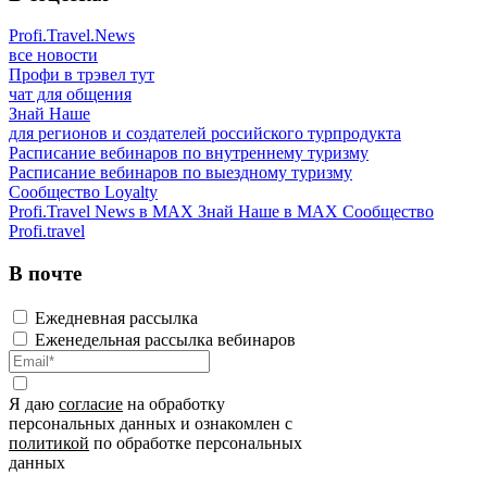
Profi.Travel.News
все новости
Профи в трэвел тут
чат для общения
Знай Наше
для регионов и создателей российского турпродукта
Расписание вебинаров по внутреннему туризму
Расписание вебинаров по выездному туризму
Сообщество Loyalty
Profi.Travel News в MAX
Знай Наше в MAX
Сообщество
Profi.travel
В почте
Ежедневная рассылка
Еженедельная рассылка вебинаров
Я даю
согласие
на обработку
персональных данных и ознакомлен с
политикой
по обработке персональных
данных