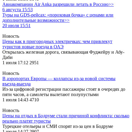
Авиакомпании Air Anka разрешили летать в Россию>>
6 августа 15:53
Туры на GDS-рейсах: «пороховая бочка» с ценами или
дополнительные возможности>>
20 июля 15:51
Новость
Цены как в пригородных электричках: чем привлекут
туристов новые поезда в ОАЭ
Открылась железная дорога, связывающая Фуджейру и Абу-
Даби
1 июля 17:12
2951
Новость
В аэропортах Европы — коллапсы из-за новой системы
въезда-выезда
Из-за цифровой регистрации пассажиры стоят в очередях до
пяти часов, а самолеты вылетают полупустыми
1 июля 14:43
4710
Новость
Цены на отдых в Бодруме стали причиной конфликта: сколько
реально платят туристы
Турецкие отельеры и СМИ спорят из-за цен в Бодруме
1 июля 14:27
2907