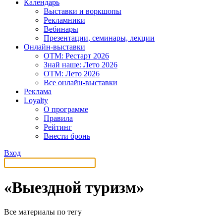
Календарь
Выставки и воркшопы
Рекламники
Вебинары
Презентации, семинары, лекции
Онлайн-выставки
OTM: Рестарт 2026
Знай наше: Лето 2026
OTM: Лето 2026
Все онлайн-выставки
Реклама
Loyalty
О программе
Правила
Рейтинг
Внести бронь
Вход
«Выездной туризм»
Все материалы по тегу