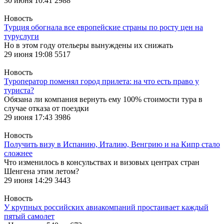
30 июня 10:41
2988
Новость
Турция обогнала все европейские страны по росту цен на
туруслуги
Но в этом году отельеры вынуждены их снижать
29 июня 19:08
5517
Новость
Туроператор поменял город прилета: на что есть право у
туриста?
Обязана ли компания вернуть ему 100% стоимости тура в
случае отказа от поездки
29 июня 17:43
3986
Новость
Получить визу в Испанию, Италию, Венгрию и на Кипр стало
сложнее
Что изменилось в консульствах и визовых центрах стран
Шенгена этим летом?
29 июня 14:29
3443
Новость
У крупных российских авиакомпаний простаивает каждый
пятый самолет