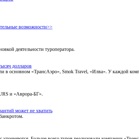
ительные возможности>>
новкой деятельности туроператора.
тысяч долларов
и в основном «ТрансАэро», Smok Travel, «Илва». У каждой ком
URS и «Аврора-БГ».
антий может не хватить
 банкротом.
 уточняются. Больше всего туров реализовали компании «Транс 