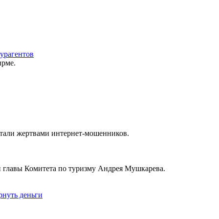
турагентов
ирме.
стали жертвами интернет-мошенников.
ки главы Комитета по туризму Андрея Мушкарева.
рнуть деньги