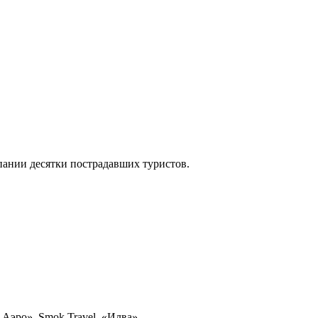
пании десятки пострадавших туристов.
Аэро», Smok Travel, «Илва».