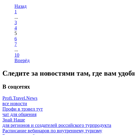
Назад
1
...
3
4
5
6
7
...
10
Вперёд
Следите за новостями там, где вам удоб
В соцсетях
Profi.Travel.News
все новости
Профи в трэвел тут
чат для общения
Знай Наше
для регионов и создателей российского турпродукта
Расписание вебинаров по внутреннему туризму