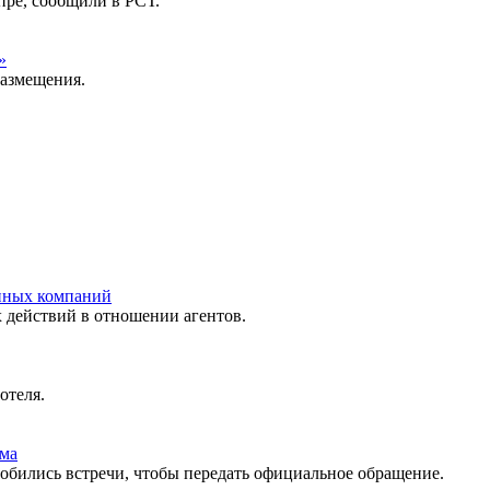
пре, сообщили в РСТ.
»
размещения.
нных компаний
 действий в отношении агентов.
отеля.
зма
обились встречи, чтобы передать официальное обращение.