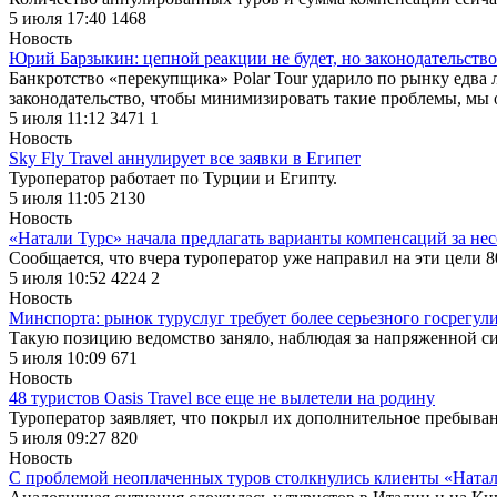
5 июля 17:40
1468
Новость
Юрий Барзыкин: цепной реакции не будет, но законодательство
Банкротство «перекупщика» Polar Tour ударило по рынку едва 
законодательство, чтобы минимизировать такие проблемы, мы 
5 июля 11:12
3471
1
Новость
Sky Fly Travel аннулирует все заявки в Египет
Туроператор работает по Турции и Египту.
5 июля 11:05
2130
Новость
«Натали Турс» начала предлагать варианты компенсаций за не
Сообщается, что вчера туроператор уже направил на эти цели 8
5 июля 10:52
4224
2
Новость
Минспорта: рынок туруслуг требует более серьезного госрегул
Такую позицию ведомство заняло, наблюдая за напряженной си
5 июля 10:09
671
Новость
48 туристов Oasis Travel все еще не вылетели на родину
Туроператор заявляет, что покрыл их дополнительное пребыван
5 июля 09:27
820
Новость
С проблемой неоплаченных туров столкнулись клиенты «Натал