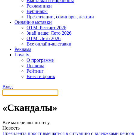
Выставки и воркшопы
Рекламники
Вебинары
Презентации, семинары, лекции
Онлайн-выставки
OTM: Рестарт 2026
Знай наше: Лето 2026
OTM: Лето 2026
Все онлайн-выставки
Реклама
Loyalty
О программе
Правила
Рейтинг
Внести бронь
Вход
«Скандалы»
Все материалы по тегу
Новость
Президента просят вмешаться в ситуацию с задержками рейсов