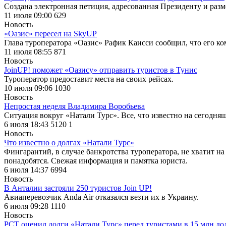
Создана электронная петиция, адресованная Президенту и разме
11 июля 09:00
629
Новость
«Оазис» пересел на SkyUP
Глава туроператора «Оазис» Рафик Каисси сообщил, что его к
11 июля 08:55
871
Новость
JoinUP! поможет «Оазису» отправить туристов в Тунис
Туроператор предоставит места на своих рейсах.
10 июля 09:06
1030
Новость
Непростая неделя Владимира Воробьева
Ситуация вокруг «Натали Турс». Все, что известно на сегодня
6 июля 18:43
5120
1
Новость
Что известно о долгах «Натали Турс»
Фингарантий, в случае банкротства туроператора, не хватит н
понадобятся. Свежая информация и памятка юриста.
6 июля 14:37
6994
Новость
В Анталии застряли 250 туристов Join UP!
Авиаперевозчик Anda Air отказался везти их в Украину.
6 июля 09:28
1110
Новость
РСТ оценил долги «Натали Турс» перед туристами в 15 млн до