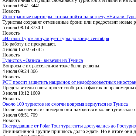
Аналогичная ситуация сложилась у туристов в Италии и на Ки
5 июля 08:41
3441
Новость
Иностранные партнеры готовы пойти на встречу «Натали Турс
Туристам сохранят отмененные брони или предоставят новые 
5 июля 08:14
3730
1
Новость
«Натали Турс» аннулирует туры до конца сентября
Но работу не прекращает.
4 июля 15:02
6474
5
Новость
Туристов «Оазиса» вывезли из Туниса
Вопросы с их расселением тоже были решены.
4 июля 09:24
866
Новость
РСТ просит защитить нацрынок от недобросовестных иностра
Представители союза просят сообщать о фактах неправомерных
3 июля 10:12
1609
Новость
Около 100 туристов не смогли вовремя вернуться из Туниса
После выселения из номеров они находятся в холле тунисского 
3 июля 08:51
709
Новость
Пострадавшие от Polar Tour турагенты достучались до Ростури
Инициативной группе пришлось долго ждать. Но в итоге они д