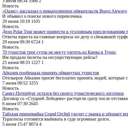
3 июля 08:34
3566
2
Новость
«Оазис» рассказал о невыполнении обязательств Bravo Airways
И объявил о поиске нового перевозчика.
29 июня 10:19
1105
Новость
Дело Polar Tour может привести к уголовным преследованиям 
Ответы юриста на главные вопросы по делу о сбежавшей турф
29 июня 09:39
6724
1
Новость
70 туристов трое суток не могут улететь из Киева в Тунис
Им продали билеты на несуществующие рейсы?
25 июня 08:33
1227
1
Новость
Абхазия пообещала принять обманутых туристов
Отельеров Абхазии просят бесплатно принять людей, которые 
7 июня 08:52
3255
Новость
Санкт-Петербург остался без своего туристического логотипа
Договор со «Студией Лебедева» расторгли сразу после отстав
6 июня 07:30
2645
Новость
Тайская принимайка Grand Orchid уходит с рынка и обещает ве
Турагенты готовятся выбивать в суде огромные долги.
5 июня 15:47
8074
4