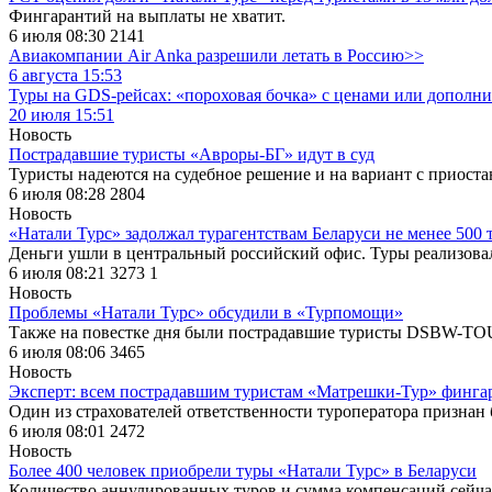
Фингарантий на выплаты не хватит.
6 июля 08:30
2141
Авиакомпании Air Anka разрешили летать в Россию>>
6 августа 15:53
Туры на GDS-рейсах: «пороховая бочка» с ценами или дополн
20 июля 15:51
Новость
Пострадавшие туристы «Авроры-БГ» идут в суд
Туристы надеются на судебное решение и на вариант с приоста
6 июля 08:28
2804
Новость
«Натали Турс» задолжал турагентствам Беларуси не менее 500 
Деньги ушли в центральный российский офис. Туры реализовал
6 июля 08:21
3273
1
Новость
Проблемы «Натали Турс» обсудили в «Турпомощи»
Также на повестке дня были пострадавшие туристы DSBW-TO
6 июля 08:06
3465
Новость
Эксперт: всем пострадавшим туристам «Матрешки-Тур» фингар
Один из страхователей ответственности туроператора признан
6 июля 08:01
2472
Новость
Более 400 человек приобрели туры «Натали Турс» в Беларуси
Количество аннулированных туров и сумма компенсаций сейчас