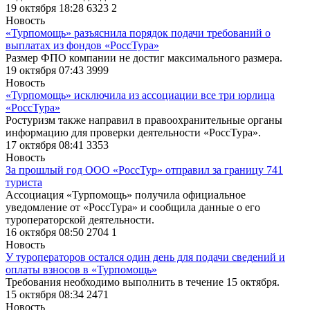
19 октября 18:28
6323
2
Новость
«Турпомощь» разъяснила порядок подачи требований о
выплатах из фондов «РоссТура»
Размер ФПО компании не достиг максимального размера.
19 октября 07:43
3999
Новость
«Турпомощь» исключила из ассоциации все три юрлица
«РоссТура»
Ростуризм также направил в правоохранительные органы
информацию для проверки деятельности «РоссТура».
17 октября 08:41
3353
Новость
За прошлый год ООО «РоссТур» отправил за границу 741
туриста
Ассоциация «Турпомощь» получила официальное
уведомление от «РоссТура» и сообщила данные о его
туроператорской деятельности.
16 октября 08:50
2704
1
Новость
У туроператоров остался один день для подачи сведений и
оплаты взносов в «Турпомощь»
Требования необходимо выполнить в течение 15 октября.
15 октября 08:34
2471
Новость