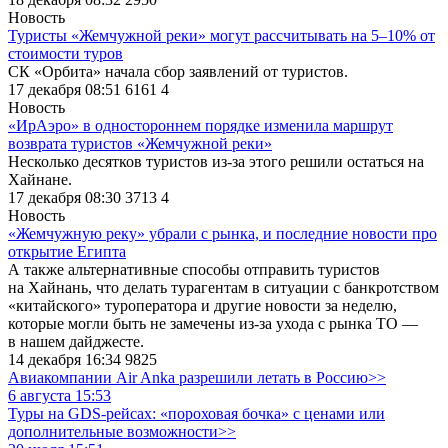
Новость
Туристы «Жемчужной реки» могут рассчитывать на 5–10% от
стоимости туров
СК «Орбита» начала сбор заявлений от туристов.
17 декабря 08:51
6161
4
Новость
«ИрАэро» в одностороннем порядке изменила маршрут
возврата туристов «Жемчужной реки»
Несколько десятков туристов из-за этого решили остаться на
Хайнане.
17 декабря 08:30
3713
4
Новость
«Жемчужную реку» убрали с рынка, и последние новости про
открытие Египта
А также альтернативные способы отправить туристов
на Хайнань, что делать турагентам в ситуации с банкротством
«китайского» туроператора и другие новости за неделю,
которые могли быть не замечены из-за ухода с рынка ТО —
в нашем дайджесте.
14 декабря 16:34
9825
Авиакомпании Air Anka разрешили летать в Россию>>
6 августа 15:53
Туры на GDS-рейсах: «пороховая бочка» с ценами или
дополнительные возможности>>