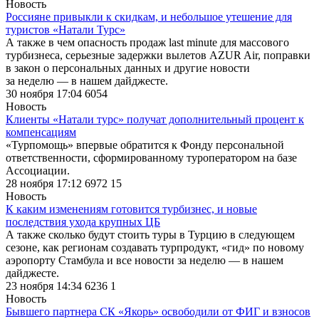
Новость
Россияне привыкли к скидкам, и небольшое утешение для
туристов «Натали Турс»
А также в чем опасность продаж last minute для массового
турбизнеса, серьезные задержки вылетов AZUR Air, поправки
в закон о персональных данных и другие новости
за неделю — в нашем дайджесте.
30 ноября 17:04
6054
Новость
Клиенты «Натали турс» получат дополнительный процент к
компенсациям
«Турпомощь» впервые обратится к Фонду персональной
ответственности, сформированному туроператором на базе
Ассоциации.
28 ноября 17:12
6972
15
Новость
К каким изменениям готовится турбизнес, и новые
последствия ухода крупных ЦБ
А также сколько будут стоить туры в Турцию в следующем
сезоне, как регионам создавать турпродукт, «гид» по новому
аэропорту Стамбула и все новости за неделю — в нашем
дайджесте.
23 ноября 14:34
6236
1
Новость
Бывшего партнера СК «Якорь» освободили от ФИГ и взносов