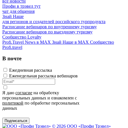
все новости
Профи в трэвел тут
чат для общения
Знай Наше
для регионов и создателей российского турпродукта
Расписание вебинаров по внутреннему туризму
Расписание вебинаров по выездному туризму
Сообщество Loyalty
Profi.Travel News в MAX
Знай Наше в MAX
Сообщество
Profi.travel
В почте
Ежедневная рассылка
Еженедельная рассылка вебинаров
Я даю
согласие
на обработку
персональных данных и ознакомлен с
политикой
по обработке персональных
данных
Подписаться
© 2026 ООО «Профи Трэвeл»