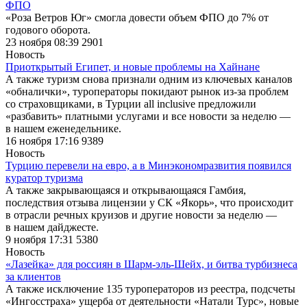
ФПО
«Роза Ветров Юг» смогла довести объем ФПО до 7% от
годового оборота.
23 ноября 08:39
2901
Новость
Приоткрытый Египет, и новые проблемы на Хайнане
А также туризм снова признали одним из ключевых каналов
«обналички», туроператоры покидают рынок из-за проблем
со страховщиками, в Турции all inclusive предложили
«разбавить» платными услугами и все новости за неделю —
в нашем еженедельнике.
16 ноября 17:16
9389
Новость
Турцию перевели на евро, а в Минэкономразвития появился
куратор туризма
А также закрывающаяся и открывающаяся Гамбия,
последствия отзыва лицензии у СК «Якорь», что происходит
в отрасли речных круизов и другие новости за неделю —
в нашем дайджесте.
9 ноября 17:31
5380
Новость
«Лазейка» для россиян в Шарм-эль-Шейх, и битва турбизнеса
за клиентов
А также исключение 135 туроператоров из реестра, подсчеты
«Ингосстраха» ущерба от деятельности «Натали Турс», новые