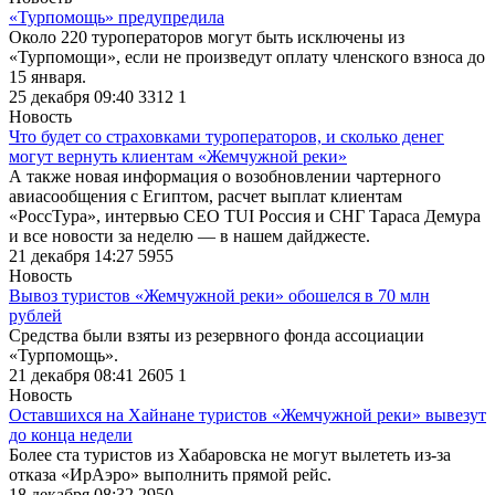
«Турпомощь» предупредила
Около 220 туроператоров могут быть исключены из
«Турпомощи», если не произведут оплату членского взноса до
15 января.
25 декабря 09:40
3312
1
Новость
Что будет со страховками туроператоров, и сколько денег
могут вернуть клиентам «Жемчужной реки»
А также новая информация о возобновлении чартерного
авиасообщения с Египтом, расчет выплат клиентам
«РоссТура», интервью CEO TUI Россия и СНГ Тараса Демура
и все новости за неделю — в нашем дайджесте.
21 декабря 14:27
5955
Новость
Вывоз туристов «Жемчужной реки» обошелся в 70 млн
рублей
Средства были взяты из резервного фонда ассоциации
«Турпомощь».
21 декабря 08:41
2605
1
Новость
Оставшихся на Хайнане туристов «Жемчужной реки» вывезут
до конца недели
Более ста туристов из Хабаровска не могут вылететь из-за
отказа «ИрАэро» выполнить прямой рейс.
18 декабря 08:32
2950