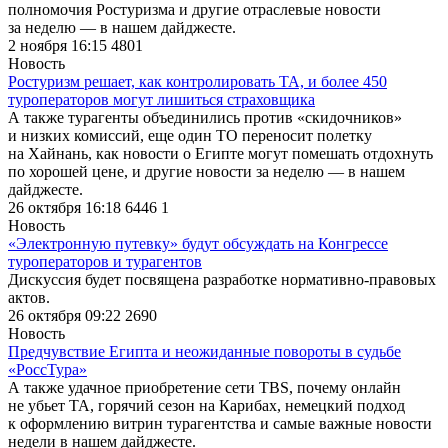
полномочия Ростуризма и другие отраслевые новости
за неделю — в нашем дайджесте.
2 ноября 16:15
4801
Новость
Ростуризм решает, как контролировать ТА, и более 450
туроператоров могут лишиться страховщика
А также турагенты объединились против «скидочников»
и низких комиссий, еще один ТО переносит полетку
на Хайнань, как новости о Египте могут помешать отдохнуть
по хорошей цене, и другие новости за неделю — в нашем
дайджесте.
26 октября 16:18
6446
1
Новость
«Электронную путевку» будут обсуждать на Конгрессе
туроператоров и турагентов
Дискуссия будет посвящена разработке нормативно-правовых
актов.
26 октября 09:22
2690
Новость
Предчувствие Египта и неожиданные повороты в судьбе
«РоссТура»
А также удачное приобретение сети TBS, почему онлайн
не убьет ТА, горячий сезон на Карибах, немецкий подход
к оформлению витрин турагентства и самые важные новости
недели в нашем дайджесте.