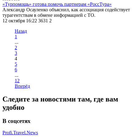
«Турпомощь» готова помочь партнерам «РоссТура»
Александр Осауленко объяснил, как ассоциация содействует
турагентствам в обмене информацией с ТО.
12 октября 16:22
3631
2
Назад
1
...
2
3
4
5
6
...
12
Вперёд
Следите за новостями там, где вам
удобно
В соцсетях
Profi.Travel.News