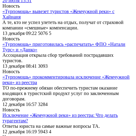
20 июля 15:51
Новость
«Турпомощь» вывезет туристов «Жемчужной реки» с
Хайнаня
А те, кто не успел улететь на отдых, получат от страховой
компании «смешные» компенсации.
13 декабря 09:22
5076
5
Новость
«Турпомощь» приготовилась «распечатать» ФПО «Натали
Турс» и «Данко»
Ассоциация открыла сбор требований пострадавших
туристов.
13 декабря 08:41
3093
Новость
«Турпомощь» прокомментировала исключение «Жемчужной
реки» из реестра
ТО по-прежнему обязан обеспечить туристам оказание
входящих в туристский продукт услуг по заключенным
договорам.
12 декабря 16:57
3284
Новость
Исключение «Жемчужной реки» из реестра: Что делать
турагентам?
Ответы юриста на самые важные вопросы ТА.
12 декабря 16:19
5943
4