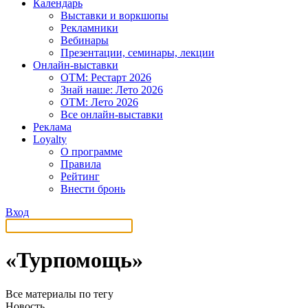
Календарь
Выставки и воркшопы
Рекламники
Вебинары
Презентации, семинары, лекции
Онлайн-выставки
OTM: Рестарт 2026
Знай наше: Лето 2026
OTM: Лето 2026
Все онлайн-выставки
Реклама
Loyalty
О программе
Правила
Рейтинг
Внести бронь
Вход
«Турпомощь»
Все материалы по тегу
Новость