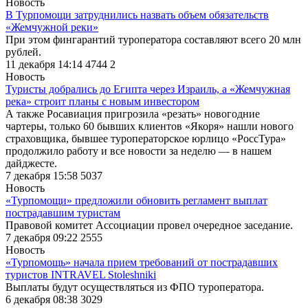
Новость
В Турпомощи затруднились назвать объем обязательств
«Жемчужной реки»
При этом фингарантий туроператора составляют всего 20 млн
рублей.
11 декабря 14:14
4744
2
Новость
Туристы добрались до Египта через Израиль, а «Жемчужная
река» строит планы с новым инвестором
А также Росавиация пригрозила «резать» новогодние
чартеры, только 60 бывших клиентов «Якоря» нашли нового
страховщика, бывшее туроператорское юрлицо «РоссТура»
продолжило работу и все новости за неделю — в нашем
дайджесте.
7 декабря 15:58
5037
Новость
«Турпомощи» предложили обновить регламент выплат
пострадавшим туристам
Правовой комитет Ассоциации провел очередное заседание.
7 декабря 09:22
2555
Новость
«Турпомощь» начала прием требований от пострадавших
туристов INTRAVEL Stoleshniki
Выплаты будут осуществляться из ФПО туроператора.
6 декабря 08:38
3029