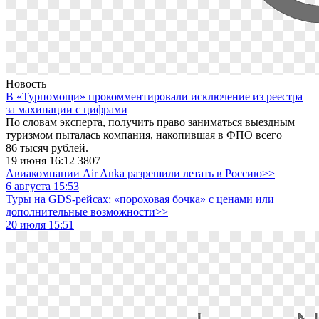
Новость
В «Турпомощи» прокомментировали исключение из реестра
за махинации с цифрами
По словам эксперта, получить право заниматься выездным
туризмом пыталась компания, накопившая в ФПО всего
86 тысяч рублей.
19 июня 16:12
3807
Авиакомпании Air Anka разрешили летать в Россию>>
6 августа 15:53
Туры на GDS-рейсах: «пороховая бочка» с ценами или
дополнительные возможности>>
20 июля 15:51