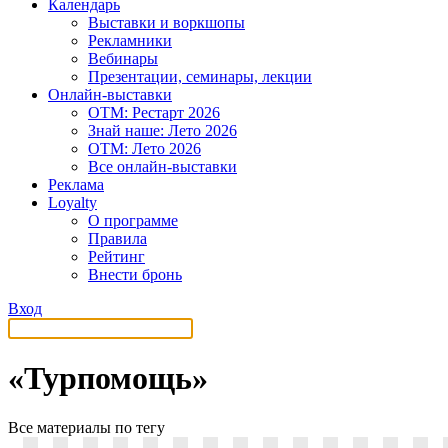
Календарь
Выставки и воркшопы
Рекламники
Вебинары
Презентации, семинары, лекции
Онлайн-выставки
OTM: Рестарт 2026
Знай наше: Лето 2026
OTM: Лето 2026
Все онлайн-выставки
Реклама
Loyalty
О программе
Правила
Рейтинг
Внести бронь
Вход
«Турпомощь»
Все материалы по тегу