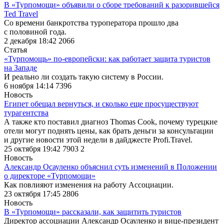
В «Турпомощи» объявили о сборе требований к разорившейся
Ted Travel
Со времени банкротства туроператора прошло два
с половиной года.
2 декабря 18:42
2066
Статья
«Турпомощь» по-европейски: как работает защита туристов
на Западе
И реально ли создать такую систему в России.
6 ноября 14:14
7396
Новость
Египет обещал вернуться, и сколько еще просуществуют
турагентства
А также кто поставил диагноз Thomas Cook, почему турецкие
отели могут поднять цены, как брать деньги за консультации
и другие новости этой недели в дайджесте Profi.Travel.
25 октября 19:42
7903
2
Новость
Александр Осауленко объяснил суть изменений в Положении
о директоре «Турпомощи»
Как повлияют изменения на работу Ассоциации.
23 октября 17:45
2806
Новость
В «Турпомощи» рассказали, как защитить туристов
Директор ассоциации Александр Осауленко и вице-президент